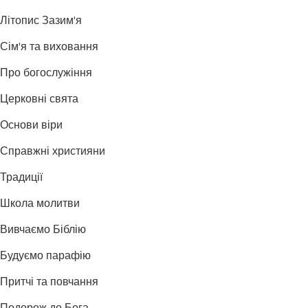
Літопис Зазим'я
Сім'я та виховання
Про богослужіння
Церковні свята
Основи віри
Справжні християни
Традиції
Школа молитви
Вивчаємо Біблію
Будуємо парафію
Притчі та повчання