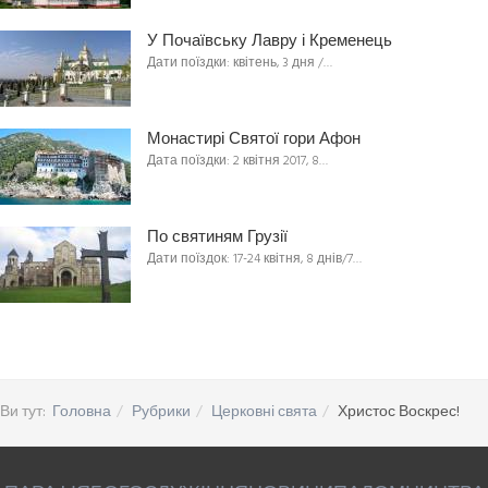
У Почаївську Лавру і Кременець
Дати поїздки: квітень, 3 дня /…
Монастирі Святої гори Афон
Дата поїздки: 2 квітня 2017, 8…
По святиням Грузії
Дати поїздок: 17-24 квітня, 8 днів/7…
Ви тут:
Головна
Рубрики
Церковні свята
Христос Воскрес!