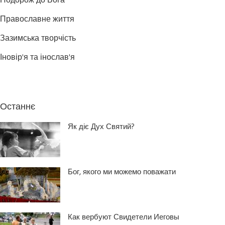
Подорож до Бога
Православне життя
Зазимська творчість
Іновір'я та інослав'я
Останнє
Як діє Дух Святий?
Бог, якого ми можемо поважати
Как вербуют Свидетели Иеговы