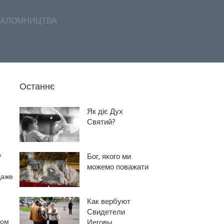
АЛОМНИЦТВА
Останнє
Як діє Дух
Святий?
Бог, якого ми
?
можемо поважати
даже
Как вербуют
Свидетели
дом
Иеговы