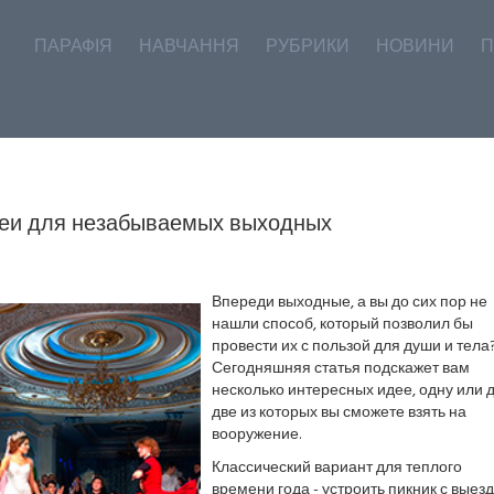
ПАРАФІЯ
НАВЧАННЯ
РУБРИКИ
НОВИНИ
П
еи для незабываемых выходных
Впереди выходные, а вы до сих пор не
нашли способ, который позволил бы
провести их с пользой для души и тела
Сегодняшняя статья подскажет вам
несколько интересных идее, одну или 
две из которых вы сможете взять на
вооружение.
Классический вариант для теплого
времени года - устроить пикник с выез