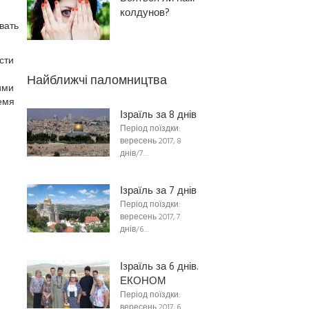
колдунов?
вать
сти
Найближчі паломництва
ими
емя
Ізраїль за 8 днів
Період поїздки:
вересень 2017, 8
днів/7…
Ізраїль за 7 днів
Період поїздки:
вересень 2017, 7
днів/6…
Ізраїль за 6 днів.
ЕКОНОМ
Період поїздки:
вересень 2017, 6