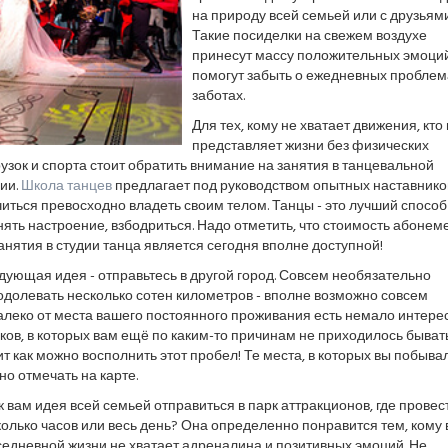
на природу всей семьей или с друзьями
Такие посиделки на свежем воздухе
принесут массу положительных эмоций
помогут забыть о ежедневных проблем
заботах.
Для тех, кому не хватает движения, кто
представляет жизни без физических
узок и спорта стоит обратить внимание на занятия в танцевальной
ии.
Школа танцев
предлагает под руководством опытных наставнико
иться превосходно владеть своим телом. Танцы - это лучший способ
ять настроение, взбодриться. Надо отметить, что стоимость абонем
анятия в студии танца является сегодня вполне доступной!
ующая идея - отправьтесь в другой город. Совсем необязательно
долевать несколько сотен километров - вполне возможно совсем
алеко от места вашего постоянного проживания есть немало интере
ков, в которых вам ещё по каким-то причинам не приходилось бывать
т как можно восполнить этот пробел! Те места, в которых вы побывал
о отмечать на карте.
к вам идея всей семьей отправиться в парк аттракционов, где провес
олько часов или весь день? Она определенно понравится тем, кому 
едневной жизни не хватает адреналина и позитивных эмоций. Не