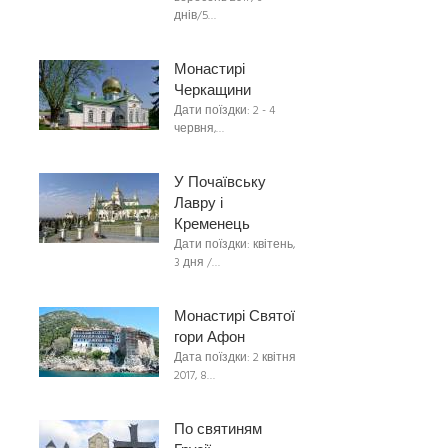
днів/5…
Монастирі
Черкащини
Дати поїздки: 2 - 4
червня,…
У Почаївську
Лавру і
Кременець
Дати поїздки: квітень,
3 дня /…
Монастирі Святої
гори Афон
Дата поїздки: 2 квітня
2017, 8…
По святиням