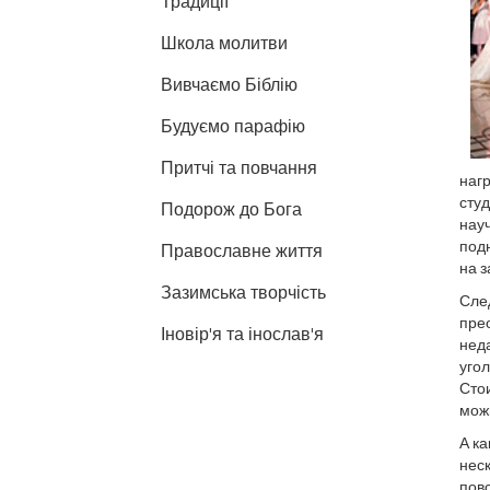
Традиції
Школа молитви
Вивчаємо Біблію
Будуємо парафію
Притчі та повчання
нагр
студ
Подорож до Бога
науч
подн
Православне життя
на з
Зазимська творчість
След
прео
Іновір'я та інослав'я
нед
угол
Стои
можн
А ка
неск
повс