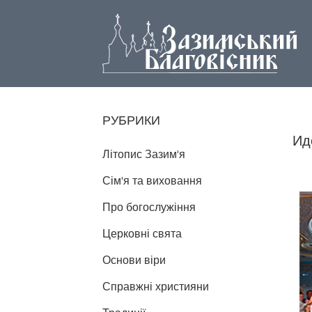
РУБРИКИ
Ид
Літопис Зазим'я
Сім'я та виховання
Про богослужіння
Церковні свята
Основи віри
Справжні християни