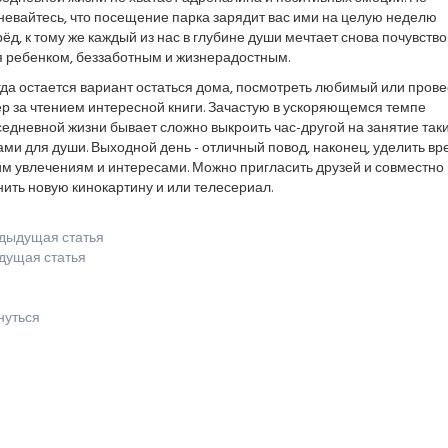
невайтесь, что посещение парка зарядит вас ими на целую неделю
ёд, к тому же каждый из нас в глубине души мечтает снова почувство
я ребенком, беззаботным и жизнерадостным.
да остается вариант остаться дома, посмотреть любимый или прове
р за чтением интересной книги. Зачастую в ускоряющемся темпе
едневной жизни бывает сложно выкроить час-другой на занятие так
ми для души. Выходной день - отличный повод, наконец, уделить вр
им увлечениям и интересами. Можно пригласить друзей и совместно
ить новую кинокартину и или телесериал.
дыдущая статья
дущая статья
нуться