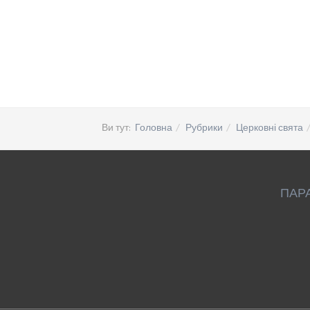
Ви тут:
Головна
Рубрики
Церковні свята
ПАР