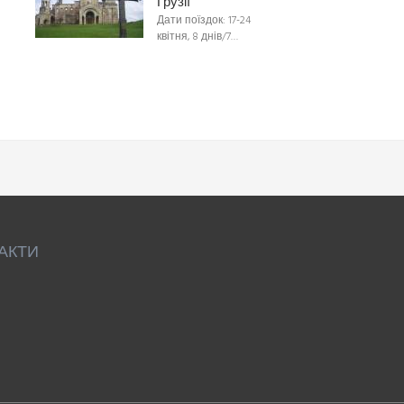
Грузії
Дати поїздок: 17-24
квітня, 8 днів/7…
АКТИ