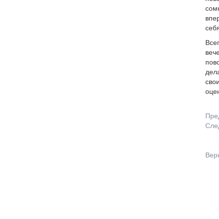
сом
впер
себ
Всег
вече
повс
дела
сво
оцен
Пре
Сле
Вер