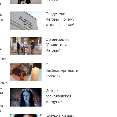
.
Свидетели
,
Иеговы. Почему
ах,
такое название?
 не
Организация
“Свидетели
в
Иеговы”
ента
О
безблагодатности
ворожек
сных
.
История
и,
раскаявшейся
колдуньи
ти
в
Бояться ли нам