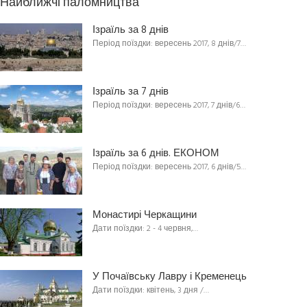
Найближчі паломництва
Ізраїль за 8 днів
Період поїздки: вересень 2017, 8 днів/7…
Ізраїль за 7 днів
Період поїздки: вересень 2017, 7 днів/6…
Ізраїль за 6 днів. ЕКОНОМ
Період поїздки: вересень 2017, 6 днів/5…
Монастирі Черкащини
Дати поїздки: 2 - 4 червня,…
У Почаївську Лавру і Кременець
Дати поїздки: квітень, 3 дня /…