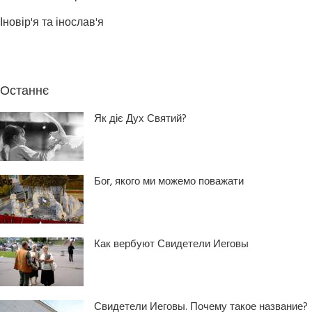
Іновір'я та інослав'я
Останнє
Як діє Дух Святий?
Бог, якого ми можемо поважати
Как вербуют Свидетели Иеговы
Свидетели Иеговы. Почему такое название?