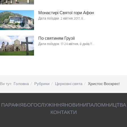
Монастирі Святої гори Афон
Дата поїздки: 2 квітня 2017, 8…
По святиням Грузії
Дати поїздок: 17-24 квітня, 8 днів/7…
Ви тут:
Головна
Рубрики
Церковні свята
Христос Воскрес!
ПАРАФІЯ
БОГОСЛУЖІННЯ
НОВИНИ
ПАЛОМНИЦТВА
КОНТАКТИ