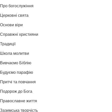
Про богослужіння
Церковні свята
Основи віри
Справжні християни
Традиції
Школа молитви
Вивчаємо Біблію
Будуємо парафію
Притчі та повчання
Подорож до Бога
Православне життя
Зазимська творчість