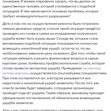
понимаем. И можем откровенно сказать, что вы далеко не
единственных человек, который сталкивается с подобной
ситуацией. В чём заключается основная проблема, которая
требует незамедлительного разрешения?
Дело в том, что на осуществления ремонта было потрачено
немало денежных средств, а после такой ситуации придётся
проводить его снова и сумма на исправление полученного
ущерба может быть в разы выше. Соседи же, которые стали
виновниками подобной ситуации отказываются полностью
возмещать нанесённый вам ущерб, сетуя на то, что вы
необоснованно завысили цену на ремонт. Для того, чтобы такой
ситуации избежать и решить финансовые вопросы в самые
короткие сроки, появилась профессиональная служба, которая
готова провести экспертизу ущерба. Проводимая
экспертиза
залива квартиры
осуществляется опытнейшими специалистами.
При этом составляется акт, в котором указываются все
недостатки и нанесённый ущерб заявителю. После того, как
осмотр залива будет завершён, сотрудники организации
проводят подсчёт ущерба. Таким образом, виновнику приходит
официальное постановление об обязательном возмещении
ущерба заявителю.
Хоть у нас такая услуга появилась сравнительно недавно, она