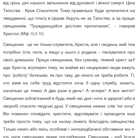
від гріха, ціні нашого звільнення від духовної і вічної смерті. Ціна
Таїнства - Кров Спасителя. Тому правильно буде зупинитися на
твердже­нні, що плату в Церкві беруть не за Таїнство, а за працю
священиків. “Труждающийся достоин пропитания”, – говорив
Христос (Мф. 10,9-10).
Священик - це не тільки служитель Христа, але і людина, якій теж
потрібно їсти, пити, а якщо у нього є родина – піклуватися про
своїх домашніх. Праця священика, без сумніву, тяжкий хрест заﾀ
ади Христа, всупереч тому, як майже всі нецерковні люди кажуть
про “роботу” батюшки, як про таку, де нічого не треба робити. Ті,
хто взяв на себе труд відстояти хоча б одну службу, знають,
наскільки це тяжко. А два рази в день? А чотири? А все життя?
Священик зобов'язаний в будь-який час дня і ночі, в здоров'ї або в
хворобі спасати людські душі. У священика немає слів “не хочу”.
Він повинен сповідати, хрестити, відспівувати і проводити інші
треби просто тому, що на ньому лежить благодать священства.
Тільки неміч або якісь особливі і непередбачені обставини моﾶ
уть дати священику деяке послаблення. Священик – раб Іісуса