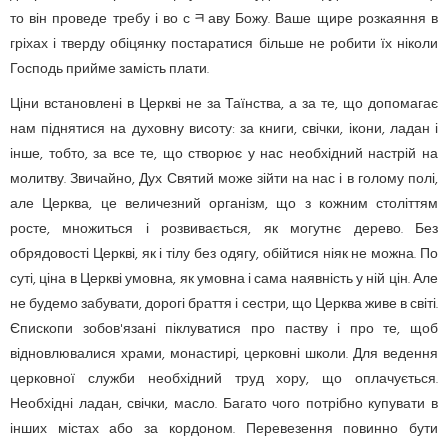
то він проведе требу і во сﾻаву Божу. Ваше щире розкаяння в
гріхах і тверду обіцянку постаратися більше не робити їх ніколи
Господь прийме замість плати.
Ціни встановлені в Церкві не за Таїнства, а за те, що допомагає
нам піднятися на духовну висоту: за книги, свічки, ікони, ладан і
інше, тобто, за все те, що створює у нас необхідний настрій на
молитву. Звичайно, Дух Святий може зійти на нас і в голому полі,
але Церква, це величезний організм, що з кожним століттям
росте, множиться і розвивається, як могутнє дерево. Без
обрядовості Церкві, як і тілу без одягу, обійтися ніяк не можна. По
суті, ціна в Церкві умовна, як умовна і сама наявність у ній цін. Але
не будемо забувати, дорогі браття і сестри, що Церква живе в світі.
Єпископи зобов'язані піклуватися про паству і про те, щоб
відновлювалися храми, монастирі, церковні школи. Для ведення
церковної служби необхідний труд хору, що оплачується.
Необхідні ладан, свічки, масло. Багато чого потрібно купувати в
інших містах або за кордоном. Перевезення повинно бути