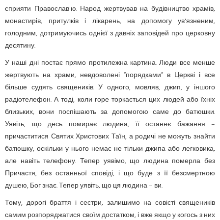
сприяти Православ'ю. Народ жертвував на будівництво храмів,
монастирів, притулків і лікарень, на допомогу ув'язненим,
голодним, дотримуючись однієї з давніх заповідей про церковну
десятину.
У наші дні постає прямо протилежна картина. Люди все менше
жертвують на храми, невдоволені “порядками” в Церкві і все
більше судять священиків. У одного, мовляв, джип, у іншого
радіотелефон. А тоді, коли горе торкається цих людей або їхніх
близьких, вони поспішають за допомогою саме до батюшки.
Уявіть, що десь помирає людина, її останнє бажання –
причаститися Святих Христових Таїн, а родичі не можуть знайти
батюшку, оскільки у нього немає не тільки джипа або легковика,
але навіть телефону. Тепер уявімо, що людина померла без
Причастя, без останньої сповіді, і що буде з її безсмертною
душею, Бог знає. Тепер уявіть, що ця людина – ви.
Тому, дорогі браття і сестри, залишимо на совісті священиків
самим розпоряджатися своїм достатком, і вже якщо у когось з них