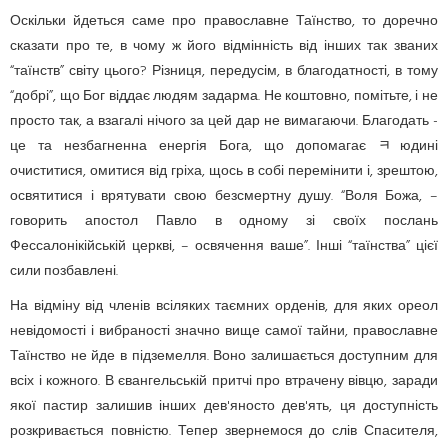
Оскільки йдеться саме про православне Таїнство, то доречно
сказати про те, в чому ж його відмінність від інших так званих
“таїнств” світу цього? Різниця, передусім, в благодатності, в тому
“добрі”, що Бог віддає людям задарма. Не коштовно, помітьте, і не
просто так, а взагалі нічого за цей дар не вимагаючи. Благодать -
це та незбагненна енергія Бога, що допомагає ﾻюдині
очиститися, омитися від гріха, щось в собі перемінити і, зрештою,
освятитися і врятувати свою безсмертну душу. “Воля Божа, –
говорить апостол Павло в одному зі своїх послань
Фессалонікійській церкві, – освячення ваше”. Інші “таїнства” цієї
сили позбавлені.
На відміну від членів всіляких таємних орденів, для яких ореол
невідомості і вибраності значно вище самої тайни, православне
Таїнство не йде в підземелля. Воно залишається доступним для
всіх і кожного. В євангельській притчі про втрачену вівцю, заради
якої пастир залишив інших дев'яносто дев'ять, ця доступність
розкривається повністю. Тепер звернемося до слів Спасителя,