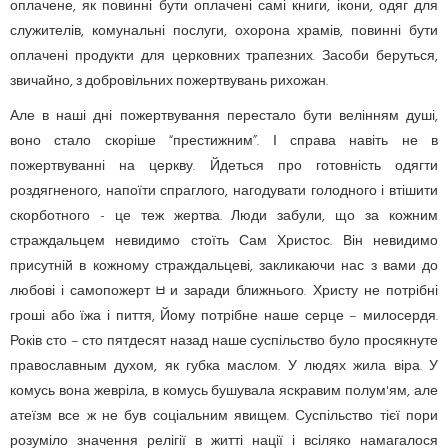
оплачене, як повинні бути оплачені самі книги, ікони, одяг для
служителів, комунальні послуги, охорона храмів, повинні бути
оплачені продукти для церковних трапезних. Засоби беруться,
звичайно, з добровільних пожертвувань рихожан.
Але в наші дні пожертвування перестало бути велінням душі,
воно стало скоріше “престижним”. І справа навіть не в
пожертвуванні на церкву. Йдеться про готовність одягти
роздягненого, напоїти спраглого, нагодувати голодного і втішити
скорботного - це теж жертва. Люди забули, що за кожним
страждальцем невидимо стоїть Сам Христос. Він невидимо
присутній в кожному страждальцеві, закликаючи нас з вами до
любові і самопожертﾲи заради ближнього. Христу не потрібні
гроші або їжа і пиття, Йому потрібне наше серце – милосердя.
Років сто – сто пятдесят назад наше суспільство було просякнуте
православным духом, як губка маслом. У людях жила віра. У
комусь вона жевріла, в комусь бушувала яскравим полум'ям, але
атеїзм все ж не був соціальним явищем. Суспільство тієї пори
розуміло значення релігії в житті нації і всіляко намагалося