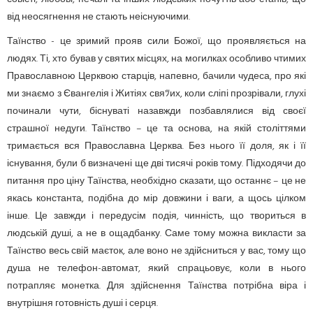
від неосягнення не стають неіснуючими.
Таїнство - це зримий прояв сили Божої, що проявляється на
людях. Ті, хто бував у святих місцях, на могилках особливо чтимих
Православною Церквою старців, напевно, бачили чудеса, про які
ми знаємо з Євангелія і Житіях свяﾂих, коли сліпі прозрівали, глухі
починали чути, біснуваті назавжди позбавлялися від своєї
страшної недуги. Таїнство – це та основа, на якій століттями
тримається вся Православна Церква. Без нього її доля, як і її
існування, були б визначені ще дві тисячі років тому. Підходячи до
питання про ціну Таїнства, необхідно сказати, що останнє – це не
якась константа, подібна до мір довжини і ваги, а щось цілком
інше. Це завжди і передусім подія, чинність, що твориться в
людській душі, а не в ощадбанку. Саме тому можна викласти за
Таїнство весь свій маєток, але воно не здійсниться у вас, тому що
душа не телефон-автомат, який спрацьовує, коли в нього
потрапляє монетка. Для здійснення Таїнства потрібна віра і
внутрішня готовність душі і серця.