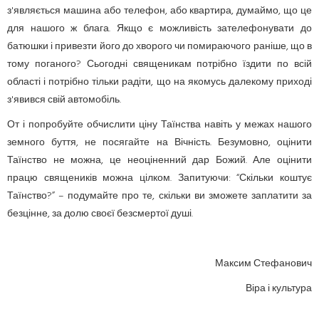
з'являється машина або телефон, або квартира, думаймо, що це
для нашого ж блага. Якщо є можливість зателефонувати до
батюшки і привезти його до хворого чи помираючого раніше, що в
тому поганого? Сьогодні священикам потрібно їздити по всій
області і потрібно тільки радіти, що на якомусь далекому приході
з'явився свій автомобіль.
От і попробуйте обчислити ціну Таїнства навіть у межах нашого
земного буття, не посягайте на Вічність. Безумовно, оцінити
Таїнство не можна, це неоціненний дар Божий. Але оцінити
працю священиків можна цілком. Запитуючи: “Скільки коштує
Таїнство?” – подумайте про те, скільки ви зможете заплатити за
безцінне, за долю своєї безсмертої душі.
Максим Стефанович
Віра і культура