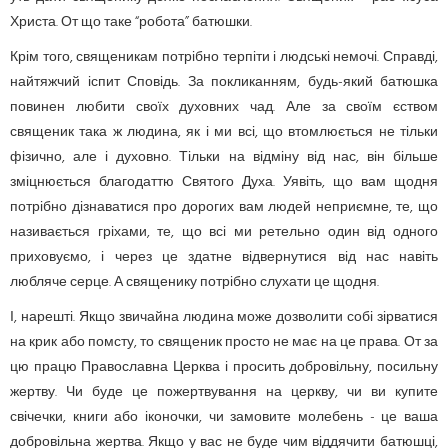
Христа. От що таке “робота” батюшки.
Крім того, священикам потрібно терпіти і людські немочі. Справді,
найтяжчий іспит Сповідь. За покликанням, будь-який батюшка
повинен любити своїх духовних чад. Але за своїм єством
священик така ж людина, як і ми всі, що втомлюється не тільки
фізично, але і духовно. Тільки на відміну від нас, він більше
зміцнюється благодаттю Святого Духа. Уявіть, що вам щодня
потрібно дізнаватися про дорогих вам людей неприємне, те, що
називається гріхами, те, що всі ми ретельно один від одного
приховуємо, і через це здатне відвернутися від нас навіть
любляче серце. А священику потрібно слухати це щодня.
І, нарешті. Якщо звичайна людина може дозволити собі зірватися
на крик або помсту, то священик просто не має на це права. От за
цю працю Православна Церква і просить добровільну, посильну
жертву. Чи буде це пожертвування на церкву, чи ви купите
свічечки, книги або іконочки, чи замовите молебень - це ваша
добровільна жертва. Якщо у вас не буде чим віддячити батюшці,