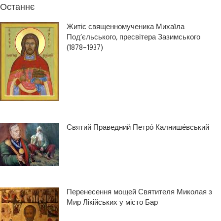
Останнє
Житіє священномученика Михаїла
Под’єльського, пресвітера Зазимського
(1878–1937)
Святий Праведний Петро́ Калнише́вський
Перенесення мощей Святителя Миколая з
Мир Лікійських у місто Бар