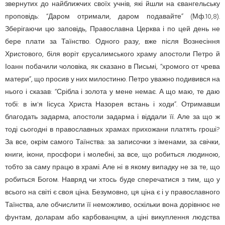
звернутих до найближчих своїх учнів, які йшли на євангельську
проповідь: “Даром отримали, даром подавайте” (Мф.10,8).
Зберігаючи цю заповідь, Православна Церква і по цей день не
бере плати за Таїнство. Одного разу, вже після Вознесіння
Христового, біля воріт єрусалимського храму апостоли Петро й
Іоанн побачили чоловіка, як сказано в Письмі, “хромого от чрева
матери”, що просив у них милостиню. Петро уважно подивився на
нього і сказав: “Срібла і золота у мене немає. А що маю, те даю
тобі: в ім'я Іісуса Христа Назорея встань і ходи”. Отримавши
благодать задарма, апостоли задарма і віддали її. Але за що ж
тоді сьогодні в православных храмах прихожани платять гроші?
За все, окрім самого Таїнства: за записочки з іменами, за свічки,
книги, ікони, просфори і молебні, за все, що робиться людиною,
тобто за саму працю в храмі. Але ні в якому випадку не за те, що
робиться Богом. Навряд чи хтось буде сперечатися з тим, що у
всього на світі є своя ціна. Безумовно, ця ціна є і у православного
Таїнства, але обчислити її неможливо, оскільки вона дорівнює не
фунтам, доларам або карбованцям, а ціні викуплення людства