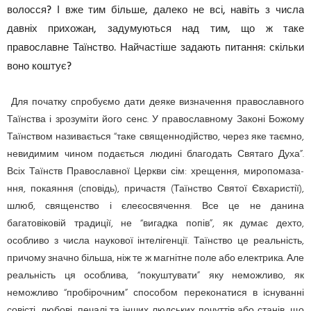
волосся? І вже тим більше, далеко не всі, навіть з числа
давніх прихожан, задумуються над тим, що ж таке
православне Таїнство. Найчастіше задають питання: скільки
воно коштує?
Для початку спробуємо дати деяке визначення православного
Таїнства і зрозуміти його сенс. У православному Законі Божому
Таїнством назива­ється “таке свяще­нно­дійство, через яке таємно,
невидимим чином подається людині благодать Святаго Духа”.
Всіх Таїнств Правосла­вної Церкви сім: хрещення, миропомаза­
ння, покаяння (сповідь), причастя (Таїнство Святої Євхаристії),
шлюб, священство і єлеєосвячення. Все це не данина
багатовіковій традиції, не “вигадка попів”, як думає дехто,
особливо з числа наукової інтелігенції. Таїнство це реальність,
причому значно більша, ніж те ж магнітне поле або електрика. Але
реальність ця особлива, “покуштувати” яку неможливо, як
неможливо “пробірочним” способом переконатися в існуванні
совісті, любові, печалі та інших людських почуттів або станів, що