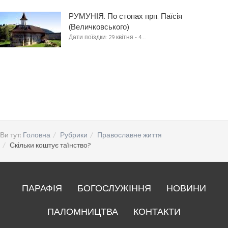
РУМУНІЯ. По стопах прп. Паїсія
(Величковського)
Дати поїздки: 29 квітня - 4…
Ви тут:
Головна
Рубрики
Православне життя
Скільки коштує таїнство?
ПАРАФІЯ
БОГОСЛУЖІННЯ
НОВИНИ
ПАЛОМНИЦТВА
КОНТАКТИ