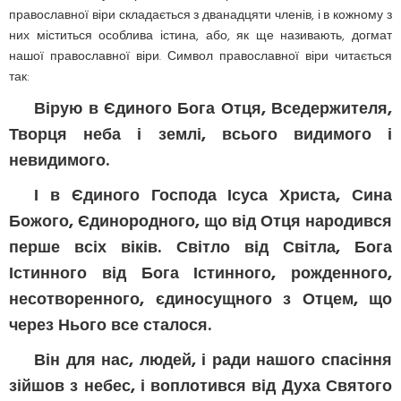
православної віри складається з дванадцяти членів, і в кожному з
них міститься особлива істина, або, як ще називають, догмат
нашої православної віри. Символ православної віри читається
так:
Вірую в Єдиного Бога Отця, Вседержителя,
Творця неба і землі, всього видимого і
невидимого.
І в Єдиного Господа Ісуса Христа, Сина
Божого, Єдинородного, що від Отця народився
перше всіх віків. Світло від Світла, Бога
Істинного від Бога Істинного, рожденного,
несотворенного, єдиносущного з Отцем, що
через Нього все сталося.
Він для нас, людей, і ради нашого спасіння
зійшов з небес, і воплотився від Духа Святого