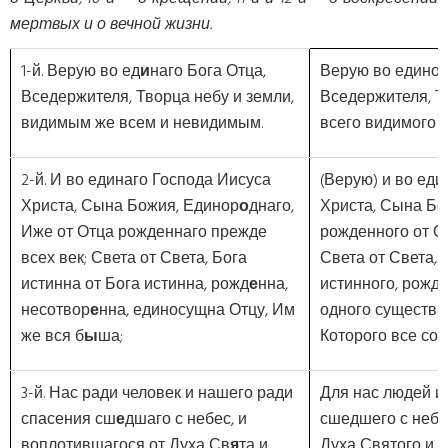
мертвых и о вечной жизни.
1-й. Верую во ед
и
наго Бога Отца,
Верую во единог
Вседержителя, Творца небу и земли,
Вседержителя, Т
видимым же всем и невидимым.
всего видимого и
2-й. И во единаго Господа Иисуса
(Верую) и во еди
Христа, Сына Божия, Единор
о
днаго,
Христа, Сына Бо
Иже от Отца рожденнаго прежде
рожденного от О
всех век; Света от Света, Бога
Света от Света, 
истинна от Бога истинна, рожд
е
нна,
истинного, рожде
несотвор
е
нна, единосущна Отцу, Им
одного существа 
же вся б
ы
ша;
Которого все сот
3-й. Нас ради человек и нашего ради
Для нас людей и
спасения сш
е
дшаго с небес, и
сшедшего с небе
воплотившагося от Духа Св
я
та и
Духа Святого и 