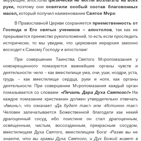
верующие, апостолы
физически не могли возлагать на всех
руки,
поэтому они
освятили особый состав благовонных
масел,
который получил наименование
Святое Мvро
.
В Православной Церкви сохраняется
преемственность от
Господа и Его святых учеников – апостолов
, так как не
прерывается преемство рукоположений, то есть если проследить
исторически, то мы увидим, что церковная иерархия законно
восходит к Самому Господу и апостолам!
При совершении Таинства Святого Мvропомазания у
новокрещенного помазуются важнейшие органы чувств и
деятельности: чело – как вместилище ума, очи, уши, ноздри, уста,
грудь – как вместилище сердца, руки и ноги, как органы
деятельности. При совершении Мvропомазания каждый орган
помазывается со словами:
«Печать Дара Духа Святого!»
На
каждое помазание христианин должен утвердительно отвечать
«Аминь!»
, что означает
«Да будет так!»
или
«Истинно так!»
Человек запечатывается Божественной благодати как некий
драгоценный сосуд, ибо поистине он стал драгоценным,
освященным, чистым, воссозданным, прекрасным сосудом,
вместилищем Духа Святого, вместилищем Бога!
«Разве вы не
знаете, что вы храмы Духа Святого, и Дух Божий живет в