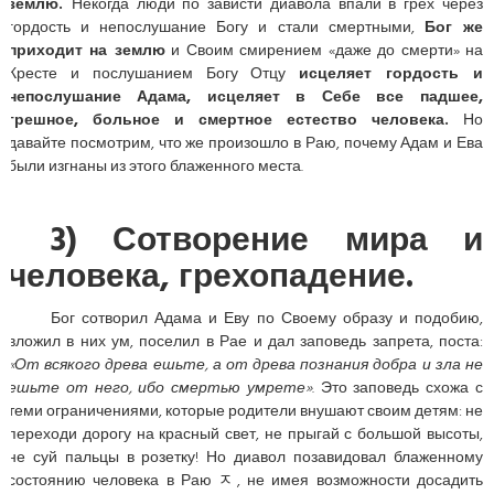
землю.
Некогда люди по зависти диавола впали в грех через
гордость и непослушание Богу и стали смертными,
Бог же
приходит на землю
и Своим смирением «даже до смерти» на
Кресте и послушанием Богу Отцу
исцеляет гордость и
непослушание Адама, исцеляет в Себе все падшее,
грешное, больное и смертное естество человека.
Но
давайте посмотрим, что же произошло в Раю, почему Адам и Ева
были изгнаны из этого блаженного места.
3) Сотворение мира и
человека, грехопадение.
Бог сотворил Адама и Еву по Своему образу и подобию,
вложил в них ум, поселил в Рае и дал заповедь запрета, поста:
«От всякого древа ешьте, а от древа познания добра и зла не
ешьте от него, ибо смертью умрете»
. Это заповедь схожа с
теми ограничениями, которые родители внушают своим детям: не
переходи дорогу на красный свет, не прыгай с большой высоты,
не суй пальцы в розетку! Но диавол позавидовал блаженному
состоянию человека в Раю ﾸ, не имея возможности досадить