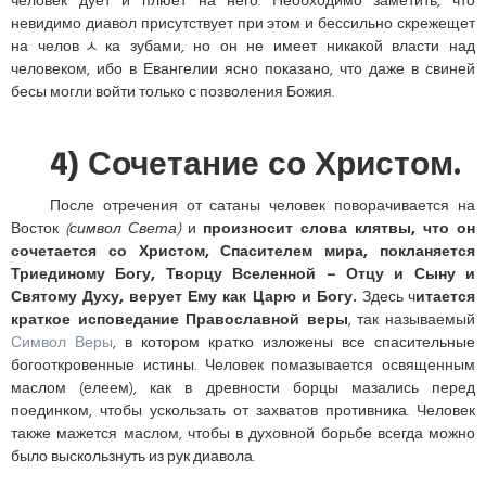
человек дует и плюет на него. Необходимо заметить, что
невидимо диавол присутствует при этом и бессильно скрежещет
на человﾵка зубами, но он не имеет никакой власти над
человеком, ибо в Евангелии ясно показано, что даже в свиней
бесы могли войти только с позволения Божия.
4) Сочетание со Христом.
После отречения от сатаны человек поворачивается на
Восток
(символ Света)
и
произносит слова клятвы, что он
сочетается со Христом, Спасителем мира, покланяется
Триединому Богу, Творцу Вселенной – Отцу и Сыну и
Святому Духу, верует Ему как Царю и Богу.
Здесь ч
итается
краткое исповедание Православной веры
, так называемый
Символ Веры
, в котором кратко изложены все спасительные
богооткровенные истины. Человек помазывается освященным
маслом (елеем), как в древности борцы мазались перед
поединком, чтобы ускользать от захватов противника. Человек
также мажется маслом, чтобы в духовной борьбе всегда можно
было выскользнуть из рук диавола.