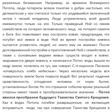
различные беззакония. Например, ко времени Всемирного
Потопа, люди потеряли всякое понятие о добре настолько, что
деликатесом у них считался только что родившийся запеченный
человﾵческий младенец. Люди устремлялись всей душой
ежеминутно только на зло. Только праведный Ной со своим
семейством не потерял человеческого лица, не потерял памяти
о Боге. Бог повелевает ему построить ковчег, предупредив, что
погубит все живое в воде. Ной во время постройки ковчега
пытается усовестить людей, но никто ему не внимает. После
долговременной постройки и приготовлений Ной с семейством, а
также с основными видами живых существ входит в ковчег,
закрываются двери ковчега, и начинается Потоп: воды вышли из
недр земли, полились из туч, как говорит Сﾲященное Писание
«отверзлись хляби небесные».
Через несколько недель вся
поверхность земли была покрыта водой. Вот результат падения
нравственности, отпадения человека от норм бытия,
установленных Богом. Но это страшное событие кроме реальной
стороны имеет также и прообразовательное значение –
Потоп
явился прообразом будущего Таинства Святого Крещения.
Как в водах Потопа погибли развращенные, не желающие
исправиться люди, так при совершении Таинства Крещения в