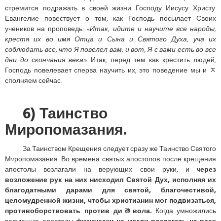
стремится подражать в своей жизни Господу Иисусу Христу.
Евангелие повествует о том, как Господь посылает Своих
учеников на проповедь: «
Итак, идите и научите все народы,
крестя их во имя Отца и Сына и Святого Духа, уча их
соблюдать все, что Я повелел вам, и вот, Я с вами есть во все
дни до скончания века».
Итак, перед тем как крестить людей,
Господь повелевает сперва научить их, это поведение мы и ﾸ
сполняем сейчас.
6) Таинство
Миропомазания.
За Таинством Крещения следует сразу же Таинство Святого
Мvропомазания. Во времена святых апостолов после крещения
апостолы возлагали на верующих свои руки, и ч
ерез
возложение рук на них нисходил Святой Дух, исполняя их
благодатными дарами для святой, благочестивой,
целомудренной жизни, чтобы христианин мог подвизаться,
противоборствовать против диﾰвола.
Когда умножились