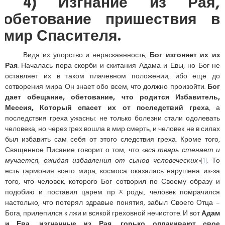
4) Изгнание из Рая,
обетование пришествия в
мир Спасителя.
Видя их упорство и нераскаянность,
Бог изгоняет их из
Рая
. Началась пора скорби и скитания Адама и Евы, но Бог не
оставляет их в таком плачевном положении, ибо еще до
сотворения мира Он знает обо всем, что должно произойти.
Бог
дает обещание, обетование, что родится Избавитель,
Мессия, Который спасет их от последствий греха
, а
последствия греха ужасны: не только болезни стали одолевать
человека, но через грех вошла в мир смерть, и человек не в силах
был избавить сам себя от этого следствия греха. Кроме того,
Священное Писание говорит о том, что
«вся тварь стенает и
мучается, ожидая избавления от сынов человеческих»
[1]
. То
есть гармония всего мира, космоса оказалась нарушена из-за
того, что человек, которого Бог сотворил по Своему образу и
подобию и поставил царем прﾸроды, человек помрачился
настолько, что потерял здравые понятия, забыл Своего Отца –
Бога, прилепился к лжи и всякой греховной нечистоте. И вот
Адам
и Ева, изгнанные из Рая, горько оплакивают свое