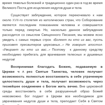
время тяжелых болезней и традиционно один раз в год во время
Великого Поста для исцеления недугов души и тела.
Существует заблуждение, которое перекочевало к нам
около XVIII-го столетия из католических стран, что Соборование
является последним помазанием человека и совершается
только перед смертью. Но, насколько данное заблуждение
расходится со смыслом Священного Писания, мы можем ясно
увидеть с самых первых строк:
«Болеет ли кто из вас, пусть
призовет пресвитеров церковных…» Не говорит апостол:
«Умирает ли кто из вас…»
Поэтому к данному средству
необходимо прибегать для врачевания телесных и душевных
недугов!
Воспринимая благодать Божию, подаваемую в
Церкви чﾵрез Святые Таинства, человек получает
возможность полностью восстановить в себе утраченную
целостность души и тела, получает возможность через
теснейшее соединение с Богом жить вечно.
Вне церковной
среды восстановить в себе разрушенный образ Божий
невозможно. Бог подает в Церкви все необходимое для
уврачевания недугов души и тела, преподает Себя в Святом