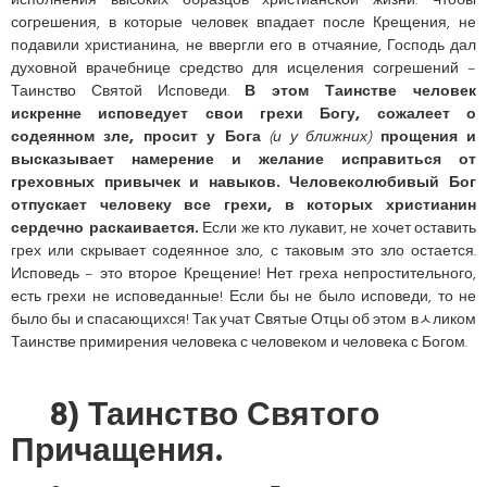
исполнения высоких образцов христианской жизни. Чтобы
согрешения, в которые человек впадает после Крещения, не
подавили христианина, не ввергли его в отчаяние, Господь дал
духовной врачебнице средство для исцеления согрешений –
Таинство Святой Исповеди.
В этом Таинстве человек
искренне исповедует свои грехи Богу, сожалеет о
содеянном зле, просит у Бога
(и у ближних)
прощения и
высказывает намерение и желание исправиться от
греховных привычек и навыков. Человеколюбивый Бог
отпускает человеку все грехи, в которых христианин
сердечно раскаивается.
Если же кто лукавит, не хочет оставить
грех или скрывает содеянное зло, с таковым это зло остается.
Исповедь – это второе Крещение! Нет греха непростительного,
есть грехи не исповеданные! Если бы не было исповеди, то не
было бы и спасающихся! Так учат Святые Отцы об этом вﾵликом
Таинстве примирения человека с человеком и человека с Богом.
8) Таинство Святого
Причащения.