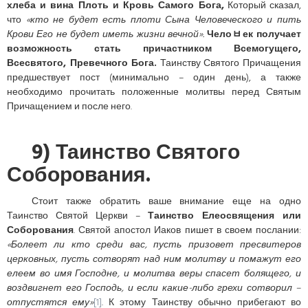
хлеба и вина Плоть и Кровь Самого Бога,
Который сказал,
что
«кто не будет есть плоти Сына Человеческого и пить
Крови Его не будет иметь жизни вечной».
Челоﾲек получает
возможность стать причастником Всемогущего,
Всесвятого, Превечного Бога.
Таинству Святого Причащения
предшествует пост (минимально – один день), а также
необходимо прочитать положенные молитвы перед Святым
Причащением и после него.
9) Таинство Святого
Соборования.
Стоит также обратить ваше внимание еще на одно
Таинство Святой Церкви –
Таинство Елеосвящения или
Соборования
. Святой апостол Иаков пишет в своем послании:
«Болеет ли кто среди вас, пусть призовет пресвитеров
церковных, пусть сотворят над ним молитву и помажут его
елеем во имя Господне, и молитва веры спасет болящего, и
воздвигнет его Господь, и если какие-либо грехи сотворил –
отпустятся ему»
[1]
. К этому Таинству обычно прибегают во