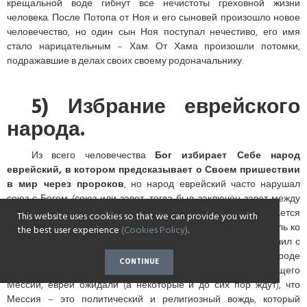
крещальной воде гибнут все нечистоты греховной жизни
человека. После Потопа от Ноя и его сыновей произошло новое
человечество, но один сын Ноя поступал нечестиво, его имя
стало нарицательным – Хам. От Хама произошли потомки,
подражавшие в делах своих своему родоначальнику.
5) Избрание еврейского
народа.
Из всего человечества
Бог избирает Себе народ
еврейский, в котором предсказывает о Своем пришествии
в мир через пророков
, но народ еврейский часто нарушал
союз с Богом (союз или завет, тогда был заключен завет между
еврейским народом и Богом, этот завет или союз называется
This website uses cookies so that we can provide you with
Ветхим, потому что он нужен был как прообраз, детоводитель ко
the best user experience
(Cookies Policy)
.
Христу, а через Богочеловека Христа-Спасителя Бог заключил с
человечеством Новый Завет или Союз). В еврейском народе
CONTINUE
постепенно стиралось правильное понимание Грядущего
Мессии, евреи ожидали (а некоторые и до сих пор ждут), что
Мессия – это политический и религиозный вождь, который