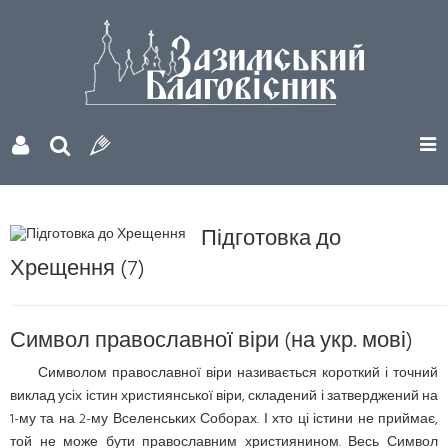
Підготовка до
Хрещення (7)
Символ православної віри (на укр. мові)
Символом православної віри називається короткий і точний
виклад усіх істин християнської віри, складений і затверджений на
1-му та на 2-му Вселенських Соборах. І хто ці істини не приймає,
той не може бути православним християнином. Весь Символ