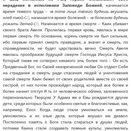
нерадение в исполнении Заповеди Божией
, начинается
время тяжкого труда –
«в поте лица твоего будешь вкушать
хлеб твой»
[2]
, начинается время болезней –
«в болезнях будешь
рожать детей»
[3]
. Начинается и время смерти – Каин убивает
своего брата Авеля. Пролилась первая кровь, явилась в мире
первая смерть. Но основание, корень смерти не был сильным,
ибо первым принял смерть праведник, а значит и смерть, по
справедливости, не будет царствовать вечно. Смерть Авеля
явилась прообразом будущей смерти Господа Иисуса Христа,
Который также не сотворил никакого зла, более того – Он есть
Предвечный Бог, по Своей неизреченной любви Он отдает Себя
на страдания и смерть ради спасения людей и уничтожения
самой смерти. Каин бежит от своих родителей вместе со своей
сестрой, от них потом произойдет народ, который все более и
более начнет отступﾰть от человеческого облика, заложенного
первоначально Творцом. У Адама же и Евы рождаются другие
дети, среди которых были особенно святые и благочестивые, как,
например, Енох. Когда люди стали умножаться на земле,
умножились и их злые дела, которые внушал им диавол.
Постепенно память о Боге стала стираться в душах людей,
потомки Каина стали создавать ложные культы, умножились