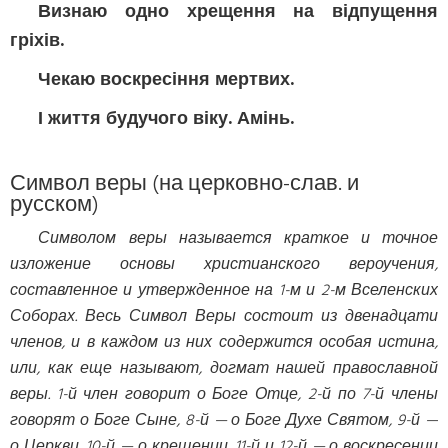
Визнаю одно хрещення на відпущення
гріхів.
Чекаю воскресіння мертвих.
І життя будучого віку. Амінь.
Символ веры (на церковно-слав. и
русском)
Символом веры называется краткое и точное
изложение основы христианского вероучения,
составленное и утвержденное на 1-м и 2-м Вселенских
Соборах. Весь Символ Веры состоит из двенадцати
членов, и в каждом из них содержится особая истина,
или, как еще называют, догмат нашей православной
веры. 1-й член говорит о Боге Отце, 2-й по 7-й члены
говорят о Боге Сыне, 8-й — о Боге Духе Святом, 9-й —
о Церкви, 10-й — о крещении, 11-й и 12-й — о воскресении