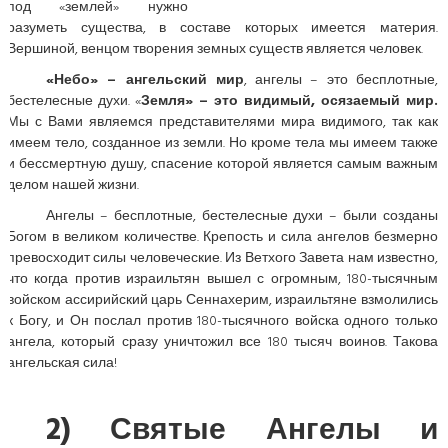
под «землей» нужно
разуметь существа, в составе которых имеется материя.
Вершиной, венцом творения земных существ является человек.
«Небо» – ангельский мир
, ангелы – это бесплотные,
бестелесные духи. «
Земля» – это видимый, осязаемый мир.
Мы с Вами являемся представителями мира видимого, так как
имеем тело, созданное из земли. Но кроме тела мы имеем также
и бессмертную душу, спасение которой является самым важным
делом нашей жизни.
Ангелы – бесплотные, бестелесные духи – были созданы
Богом в великом количестве. Крепость и сила ангелов безмерно
превосходит силы человеческие. Из Ветхого Завета нам известно,
что когда против израильтян вышел с огромным, 180-тысячным
войском ассирийский царь Сеннахерим, израильтяне взмолились
к Богу, и Он послал против 180-тысячного войска одного только
ангела, который сразу уничтожил все 180 тысяч воинов. Такова
ангельская сила!
2) Святые Ангелы и