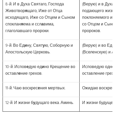
8-й. И в Духа Святаго, Господа
(Верую) и в Духа
Животвор
я
щаго, Иже от Отца
подающего жизнь
исходящаго, Иже со Отцем и Сыном
поклоняемого и 
споклан
я
ема и ссл
а
вима,
со Отцом и Сыно
глаголавшаго пророки.
пророков.
9-й. Во Ед
и
ну, Свят
у
ю, Соборную и
(Верую) и во Ед
Апостольскую Церковь.
(Вселенскую) и 
10-й. Испов
е
дую ед
и
но Крещение во
Исповедую одно
оставл
е
ние грехов.
оставление грехо
11-й. Чаю воскрес
е
ния мертвых.
Ожидаю воскрес
12-й. И жизни б
у
дущаго века. Аминь.
И жизни будущего