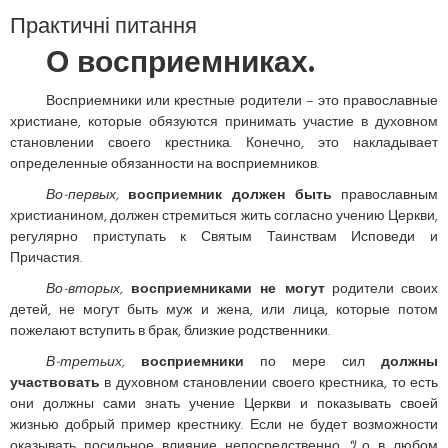
Практичні питання
О восприемниках.
Восприемники или крестные родители – это православные
христиане, которые обязуются принимать участие в духовном
становлении своего крестника. Конечно, это накладывает
определенные обязанности на восприемников.
Во-первых,
восприемник должен быть
православным
христианином, должен стремиться жить согласно учению Церкви,
регулярно приступать к Святым Таинствам Исповеди и
Причастия.
Во-вторых,
восприемниками не могут
родители своих
детей, не могут быть муж и жена, или лица, которые потом
пожелают вступить в брак, близкие родственники.
В-третьих,
восприемники
по мере сил
должны
участвовать
в духовном становлении своего крестника, то есть
они должны сами знать учение Церкви и показывать своей
жизнью добрый пример крестнику. Если не будет возможности
оказывать посильное влияние непосредственно, ﾂо в любом