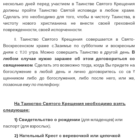
несколько дней перед участием в Таинстве Святого Крещения
должны пройти Таинство Святой исповеди в любом храме.
Сделать это необходимо для того, чтобы в чистоту Таинства, в
чистоту нового христианина не внести своей греховной
поврежденности, своей испорченности.
II. Таинство Святого Крещения совершается в Свято-
Воскресенском храме с.Зазимье по субботним и воскресным
дням с 11.30 утра. Можно совершить Таинство в другой день.
В
любом случае нужно заранее об этом договориться со
священником
. Сделать это возможно тогда, когда Вы придете на
богослужение в любой день и лично договоритесь со свﾏ
щенником либо до богослужения, либо после него, или же,
позвонив ему по телефону.
На Таинство Святого Крещения необходимо взять
следующее:
1) Свидетельство о рождении
(для младенцев) или
паспорт (для взрослых);
2) Нательный Крест с веревочкой или цепочкой