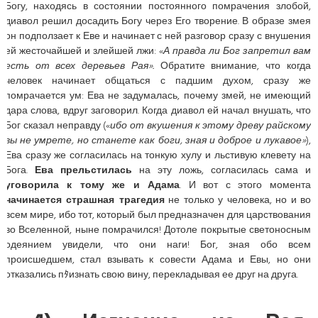
Богу, находясь в состоянии постоянного помрачения злобой,
диавол решил досадить Богу через Его творение. В образе змея
он подползает к Еве и начинает с ней разговор сразу с внушения
ей жесточайшей и злейшей лжи: «
А правда ли Бог запретил вам
есть от всех деревьев Рая».
Обратите внимание, что когда
человек начинает общаться с падшим духом, сразу же
помрачается ум: Ева не задумалась, почему змей, не имеющий
дара слова, вдруг заговорил. Когда диавол ей начал внушать, что
Бог сказал неправду («
ибо от вкушения к этому древу райскому
вы не умрете, но станете как боги, зная и доброе и лукавое»
),
Ева сразу же согласилась на тонкую хулу и льстивую клевету на
Бога.
Ева прельстилась
на эту ложь, согласилась сама и
уговорила к тому же и Адама
. И вот с этого момента
начинается страшная трагедия
не только у человека, но и во
всем мире, ибо тот, который был предназначен для царствования
во Вселенной, ныне помрачился! Дотоле покрытые светоносным
одеянием увидели, что они наги! Бог, зная обо всем
происшедшем, стал взывать к совести Адама и Евы, но они
отказались пﾀизнать свою вину, перекладывая ее друг на друга.