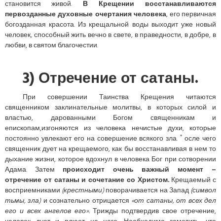
становится живой.
В Крещении восстанавливаются
первозданные духовные очертания человека
, его первичная
богозданная красота. Из крещальной воды выходит уже новый
человек, способный жить вечно в свете, в праведности, в добре, в
любви, в святом благочестии.
3) Отречение от сатаны.
При совершении Таинства Крещения читаются
священником заклинательные молитвы, в которых силой и
властью, дарованными Богом священникам и
епископам,изгоняются из человека нечистые духи, которые
постоянно увлекают его на совершение всякого зла. ﾟосле чего
священник дует на крещаемого, как бы восстанавливая в нем то
дыхание жизни, которое вдохнул в человека Бог при сотворении
Адама. Затем
происходит очень важный момент –
отречение от сатаны и сочетание со Христом.
Крещаемый с
восприемниками
(крестными)
поворачивается на Запад
(символ
тьмы, зла)
и сознательно отрицается
«от сатаны, от всех дел
его и всех ангелов его».
Трижды подтвердив свое отречение,