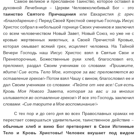
Самое великое и преславное Таинство, которое оставил в
духовной Лечебнице – Церкви Человеколюбивый Бог – это
таинство Святого Причащения
или Евхаристия
(с греч.
«благодарение»).
Перед Своей Крестной смертью Господь Иисус
Христос собрал в небольшой горнице Своих учеников и заключил
со всем человечеством Новый Завет, Новый Союз, но уже не с
кровью жертвенных животных, а Своей Пречистой Кровью,
которая омывает всякий грех, исцеляет человека. На Тайной
Вечери Господь наш Иисус Христос взял в Святые Свои и
Пренепорочные, Божественные руки хлеб, благословил его,
преломил, раздал Своим ученикам со словами:
«Приимите,
ядите! Сие есть Тело Мое, которое за вас преломляется во
оставление грехов!»
Потом взял Чашу с вином, благословил ее и
дал Своим ученикам со словами:
«Пейте от нее все! Сия есть
Кровь Моя Нового Завета, которая за вас и за многих
изливается во оставление грехов!»
И все это Господь заключил
словами:
«Сие творите в Мое воспоминание!»
С тех пор и до сего дня во всех Православных храмах не
перестает совершаться удивительное, таинственное действие –
обычные хлеб и вино Бог претворяет в Свои Истинные
Тело и Кровь Христовы! Человек вкушает под видом