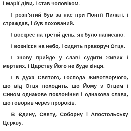
і Марії Діви, і став чоловіком.
І розп’ятий був за нас при Понтії Пилаті, і
страждав, і був похований.
І воскрес на третій день, як було написано.
І вознісся на небо, і сидить праворуч Отця.
І знову прийде у славі судити живих і
мертвих, і Царству Його не буде кінця.
І в Духа Святого, Господа Животворчого,
що від Отця походить, що Йому з Отцем і
Сином однакове поклоніння і однакова слава,
що говорив через пророків.
В Єдину, Святу, Соборну і Апостольську
Церкву.