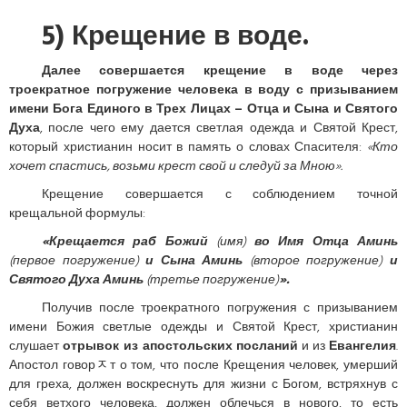
5) Крещение в воде.
Далее совершается крещение в воде через
троекратное погружение человека в воду с призыванием
имени Бога Единого в Трех Лицах – Отца и Сына и Святого
Духа
, после чего ему дается светлая одежда и Святой Крест,
который христианин носит в память о словах Спасителя:
«Кто
хочет спастись, возьми крест свой и следуй за Мною».
Крещение совершается с соблюдением точной
крещальной формулы:
«Крещается раб Божий
(имя)
во Имя Отца Аминь
(первое погружение)
и Сына Аминь
(второе погружение)
и
Святого Духа Аминь
(третье погружение)
».
Получив после троекратного погружения с призыванием
имени Божия светлые одежды и Святой Крест, христианин
слушает
отрывок из апостольских посланий
и из
Евангелия
.
Апостол говорﾸт о том, что после Крещения человек, умерший
для греха, должен воскреснуть для жизни с Богом, встряхнув с
себя ветхого человека, должен облечься в нового, то есть