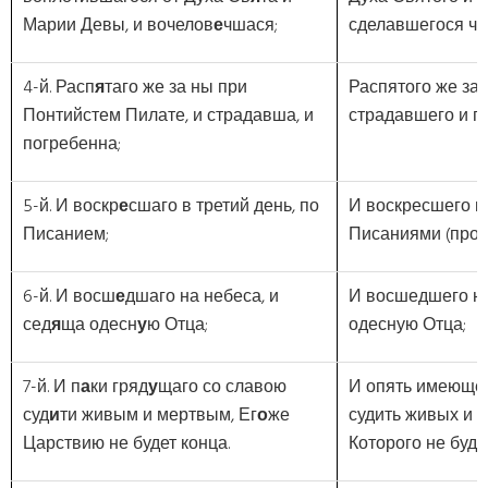
Марии Девы, и вочелов
е
чшася;
сделавшегося че
4-й. Расп
я
таго же за ны при
Распятого же за 
Понтийстем Пилате, и страдавша, и
страдавшего и п
погребенна;
5-й. И воскр
е
сшаго в третий день, по
И воскресшего в 
Писанием;
Писаниями (прор
6-й. И восш
е
дшаго на небеса, и
И восшедшего на
сед
я
ща одесн
у
ю Отца;
одесную Отца;
7-й. И п
а
ки гряд
у
щаго со славою
И опять имеющег
суд
и
ти живым и мертвым, Ег
о
же
судить живых и м
Царствию не будет конца.
Которого не буде