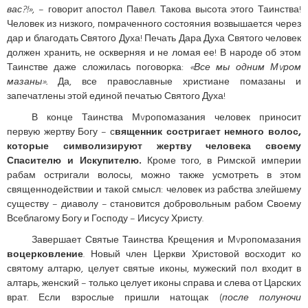
вас?!»
, – говорит апостол Павел. Такова высота этого Таинства!
Человек из низкого, помраченного состояния возвышается через
дар и благодать Святого Духа! Печать Дара Духа Святого человек
должен хранить, не оскверняя и не ломая ее! В народе об этом
Таинстве даже сложилась поговорка:
«Все мы одним Мvром
мазаны».
Да, все православные христиане помазаны и
запечатлены этой единой печатью Святого Духа!
В конце Таинства Мvропомазания человек приносит
первую жертву Богу – с
вященник состригает немного волос,
которые символизируют жертву человека своему
Спасителю и Искупителю.
Кроме того, в Римской империи
рабам остригали волосы, можно также усмотреть в этом
священнодействии и такой смысл: человек из рабства злейшему
существу – диаволу – становится добровольным рабом Своему
Всеблагому Богу и Господу – Иисусу Христу.
Завершает Святые Таинства Крещения и Мvропомазания
воцерковление
. Новый член Церкви Христовой восходит ко
святому алтарю, целует святые иконы, мужеский пол входит в
алтарь, женский – только целует иконы справа и слева от Царских
врат. Если взрослые пришли натощак (
после полуночи