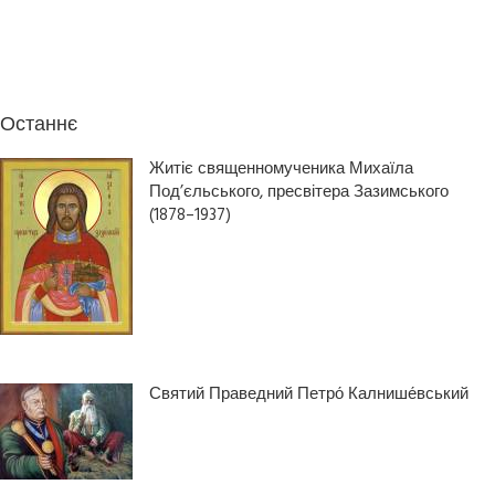
Останнє
Житіє священномученика Михаїла
Под’єльського, пресвітера Зазимського
(1878–1937)
Святий Праведний Петро́ Калнише́вський