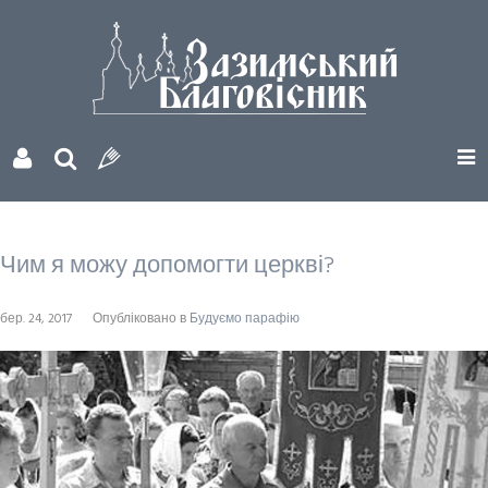
Чим я можу допомогти церкві?
бер. 24, 2017
Опубліковано в
Будуємо парафію