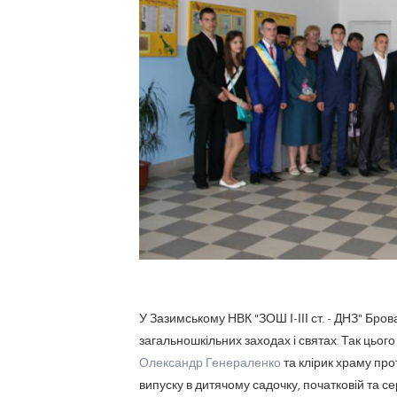
У Зазимському НВК "ЗОШ І-ІІІ ст. - ДНЗ" Бро
загальношкільних заходах і святах. Так цьо
Олександр Генераленко
та клірик храму пр
випуску в дитячому садочку, початковій та с