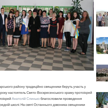
варського району традиційно священики беруть участь у
го року настоятель Свято-Воскресенського храму протоієрей
отоієрей
Анатолій Слинько
благословили проведення
ередній школі. На святі Останнього дзвоника священики