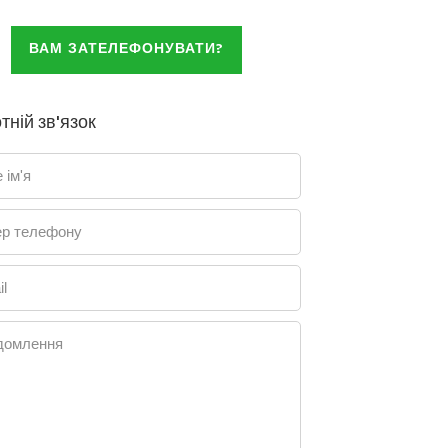
ВАМ ЗАТЕЛЕФОНУВАТИ?
тній зв'язок
 ім'я
р телефону
l
домлення