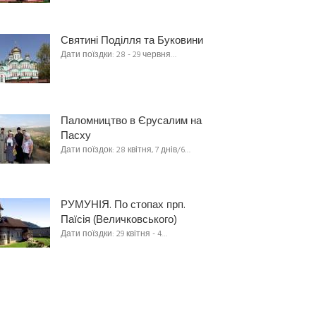
Святині Поділля та Буковини
Дати поїздки: 28 - 29 червня…
Паломництво в Єрусалим на
Пасху
Дати поїздок: 28 квітня, 7 днів/6…
РУМУНІЯ. По стопах прп.
Паїсія (Величковського)
Дати поїздки: 29 квітня - 4…