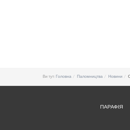
Ви тут:
Головна
Паломництва
Новини
С
ПАРАФІЯ