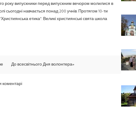
Цього року випускники перед випускним вечором молилися в
лі сьогодні навчається понад 200 учнів. Протягом 10-ти
"Християнська етика". Великі християнські свята школа
ве
До всесвітнього Дня волонтера»
и коментарі