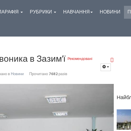
ПАРАФІЯ
РУБРИКИ
НАВЧАННЯ
НОВИНИ
П
воника в Зазим'ї
Рекомендовані
вано в
Новини
Прочитано
7682
разів
Найбл