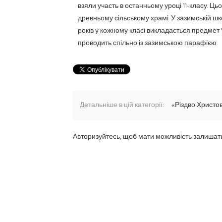
взяли участь в останньому уроці 11-класу. 
древньому сільському храмі. У зазимській шко
років у кожному класі викладається предмет 
проводить спільно із зазимською парафією.
Детальніше в цій категорії:
«Різдво Христо
Авторизуйтесь, щоб мати можливість залишат