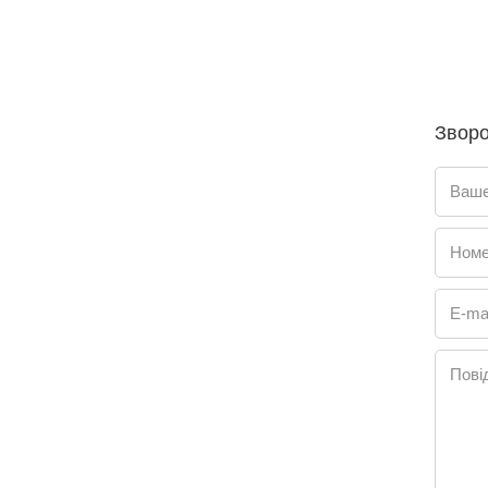
Зворо
Ваше
Номе
E-mai
Пові