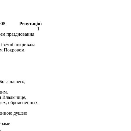
008
Репутація:
1
днем праздновання
і землі покривала
им Покровом.
Бога нашего,
щим.
 и Владычице,
знех, обремененных
ленною душею
езами
,