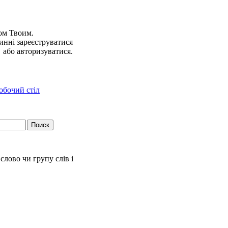
ом Твоим.
инні зареєструватися
або авторизуватися.
слово чи групу слів і