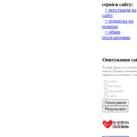
сервіси сайту:
+ реєстрація на
сайті
+ підписка на
новини
+ обмін
посиланнями
Опитування са
В якій сфері суспільн
життя Церква повинн
приймати активну уч
освіта
політика
медицина
сім'я