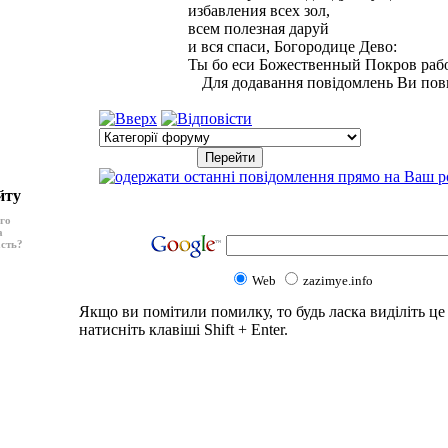
избавления всех зол,
всем полезная даруй
и вся спаси, Богородице Дево:
Ты бо еси Божественный Покров раб
Для додавання повідомлень Ви пов
йту
ого
а
асть?
Web
zazimye.info
Якщо ви помітили помилку, то будь ласка виділіть це 
натисніть клавіші Shift + Enter.