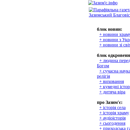
блок новин:
+ новини храм
+ новини з Укр
+ новини зі сві
блок одкровенн
+ людина пере
Богом
+ сучасна наука
релігія
+ виховання
+ кумедні істор
+ дитяча віра
про Зазим'є:
+ історія села
+ історія храму
+ аудіоісторія
+ сьогодення
+ приходська г