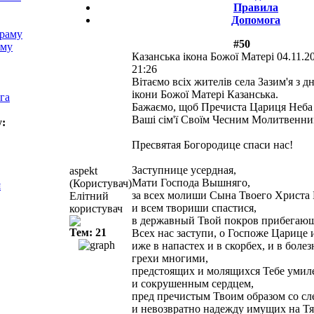
Правила
Допомога
храму
#50
аму
Казанська ікона Божої Матері
04.11.2
21:26
Вітаємо всіх жителів села Зазим'я з 
ікони Божої Матері Казанська.
га
Бажаємо, щоб Пречиста Цариця Неба 
Ваші сім'ї Своїм Чесним Молитвенн
у:
Пресвятая Богородице спаси нас!
Заступнице усердная,
aspekt
Мати Господа Вышняго,
(Користувач)
я
за всех молиши Сына Твоего Христа 
Елітний
и всем твориши спастися,
користувач
в державный Твой покров прибегаю
Тем: 21
Всех нас заступи, о Госпоже Царице
иже в напастех и в скорбех, и в боле
грехи многими,
предстоящих и молящихся Тебе уми
и сокрушенным сердцем,
пред пречистым Твоим образом со сл
и невозвратно надежду имущих на Тя