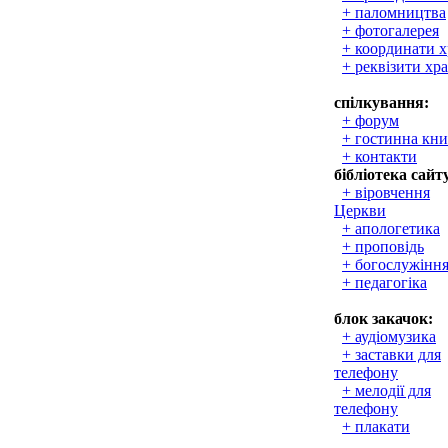
+ паломництва
+ фотогалерея
+ координати 
+ реквізити хр
спілкування:
+ форум
+ гостинна кни
+ контакти
бібліотека сайт
+ віровчення
Церкви
+ апологетика
+ проповідь
+ богослужінн
+ педагогіка
блок закачок:
+ аудіомузика
+ заставки для
телефону
+ мелодії для
телефону
+ плакати