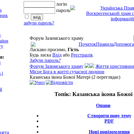
логін
пароль
забули пароль?
у
Форум Зазимського храму
аїни
Початок
Правила
Допомога
ту
Ласкаво просимо,
Гість
Будь ласка
Вхід
або
Реєстрація
.
я:
Забули пароль?
д
Форум Зазимського храму
Життя християнин
Місце Бога в житті сучасної людини
 і
Казанська ікона Божої Матері (2 переглядає)
ії
Топік:
Казанська ікона Божої
Опции
Створити нову тему
PDF
Нові повідомлення
азета