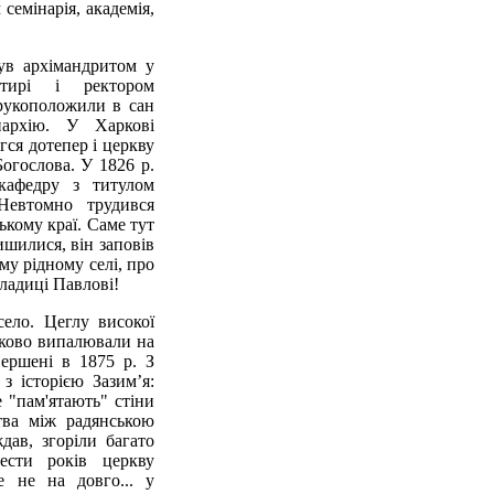
 семінарія, академія,
ув архімандритом у
стирі і ректором
 рукоположили в сан
пархію. У Харкові
гся дотепер і церкву
Богослова. У 1826 р.
кафедру з титулом
 Невтомно трудився
ькому краї. Саме тут
ишилися, він заповів
му рідному селі, про
владиці Павлові!
село. Цеглу високої
тково випалювали на
вершені в 1875 р. З
з історією Зазим’я:
е "пам'ятають" стіни
тва між радянською
ав, згоріли багато
ести років церкву
е не на довго... у