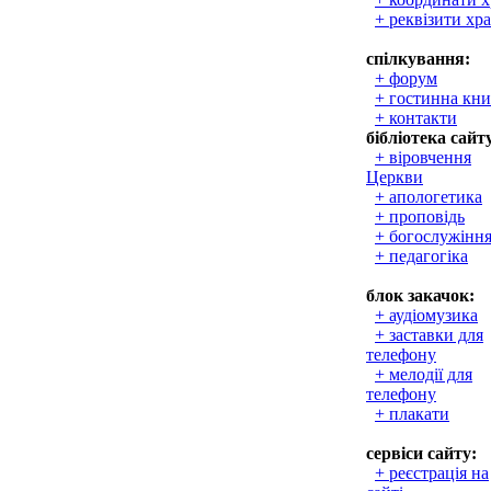
+ реквізити хр
спілкування:
+ форум
+ гостинна кни
+ контакти
бібліотека сайт
+ віровчення
Церкви
+ апологетика
+ проповідь
+ богослужінн
+ педагогіка
блок закачок:
+ аудіомузика
+ заставки для
телефону
+ мелодії для
телефону
+ плакати
сервіси сайту:
+ реєстрація на