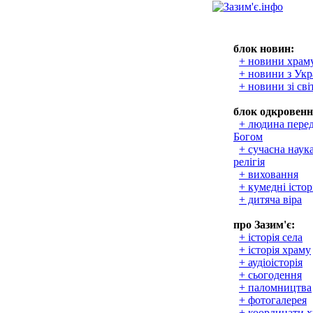
блок новин:
+ новини храм
+ новини з Укр
+ новини зі сві
блок одкровенн
+ людина пере
Богом
+ сучасна наука
релігія
+ виховання
+ кумедні істор
+ дитяча віра
про Зазим'є:
+ історія села
+ історія храму
+ аудіоісторія
+ сьогодення
+ паломництва
+ фотогалерея
+ координати 