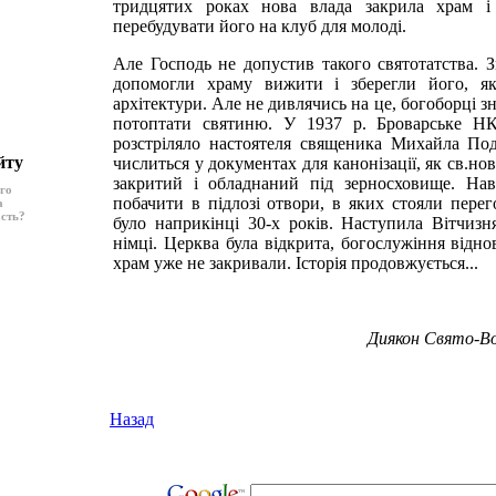
тридцятих роках нова влада закрила храм і
перебудувати його на клуб для молоді.
Але Господь не допустив такого святотатства.
допомогли храму вижити і зберегли його, як
архітектури. Але не дивлячись на це, богоборці 
потоптати святиню. У 1937 р. Броварське НК
розстріляло настоятеля священика Михайла Под
йту
числиться у документах для канонізації, як св.н
закритий і обладнаний під зерносховище. Нав
ого
побачити в підлозі отвори, в яких стояли перег
а
асть?
було наприкінці 30-х років. Наступила Вітчиз
німці. Церква була відкрита, богослужіння відно
храм уже не закривали. Історія продовжується...
Диякон Свято-Во
Назад