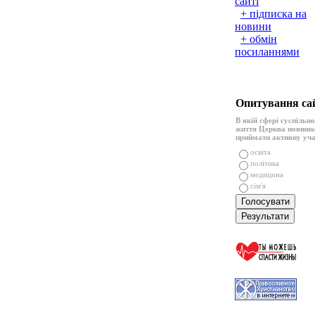
сайті
+ підписка на
новини
+ обмін
посиланнями
Опитування са
В якій сфері суспільн
життя Церква повинн
приймати активну уч
освіта
політика
медицина
сім'я