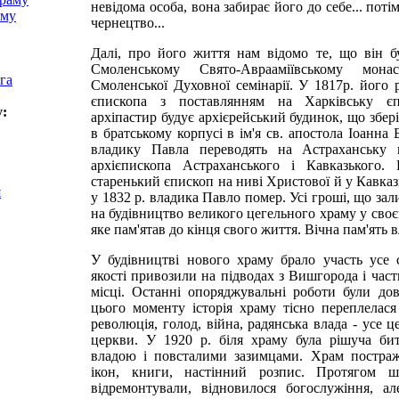
невідома особа, вона забирає його до себе... потім
аму
чернецтво...
Далі, про його життя нам відомо те, що він б
Смоленському Свято-Аврааміївському мона
га
Смоленської Духовної семінарії. У 1817р. його
єпископа з поставлянням на Харківську є
у:
архіпастир будує архієрейський будинок, що збері
в братському корпусі в ім'я св. апостола Іоанна 
владику Павла переводять на Астраханську 
архієпископа Астраханського і Кавказького.
старенький єпископ на ниві Христової й у Кавказ
я
у 1832 р. владика Павло помер. Усі гроші, що зал
на будівництво великого цегельного храму у своє
яке пам'ятав до кінця свого життя. Вічна пам'ять 
У будівництві нового храму брало участь усе 
якості привозили на підводах з Вишгорода і час
місці. Останні опоряджувальні роботи були до
цього моменту історія храму тісно переплелася 
революція, голод, війна, радянська влада - усе ц
церкви. У 1920 р. біля храму була рішуча би
владою і повсталими зазимцами. Храм постражд
ікон, книги, настінний розпис. Протягом ш
відремонтували, відновилося богослужіння, ал