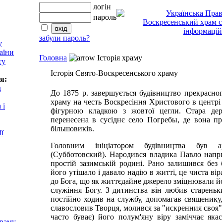
логін
пароль
забули пароль?
у
аїни
Головна
Історія храму
ту
Історія Свято-Воскресенського храму
я:
д
До 1875 р. завершується будівництво прекрасно
храму на честь Воскресіння Христового в центрі
 і
фігурною кладкою з жовтої цегли. Стара дер
перенесена в сусіднє село Погребы, де вона п
більшовиків.
ії
Головним ініціатором будівництва був а
(Субботовский). Народився владика Павло напри
простій зазимській родині. Рано залишився без 
його утішало і давало надію в житті, це чиста вір
до Бога, що як життєдайне джерело зміцнювали й
служіння Богу. З дитинства він любив стареньк
постійно ходив на службу, допомагав священику,
славословив Творця, молився за "искренния своя". 
часто буває) його полум'яну віру заміччає яка
храму