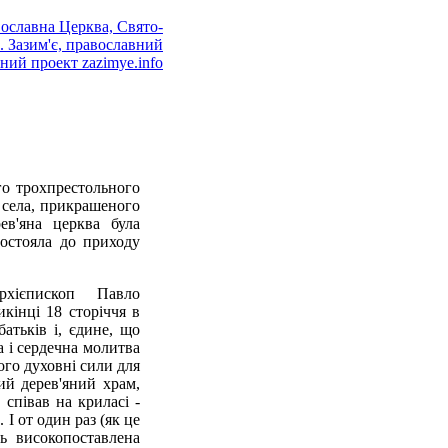
го трохпрестольного
 села, прикрашеного
ев'яна церква була
ростояла до приходу
рхієпископ Павло
кінці 18 сторіччя в
батьків і, єдине, що
а і сердечна молитва
ого духовні сили для
ий дерев'яний храм,
 співав на криласі -
І от один раз (як це
сь високопоставлена