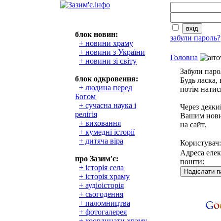
блок новин:
забули пароль?
+ новини храму
+ новини з України
Головна
+ новини зі світу
Забули паро
блок одкровення:
Будь ласка,
+ людина перед
потім натис
Богом
+ сучасна наука і
Через деяки
релігія
Вашим нови
+ виховання
на сайт.
+ кумедні історії
+ дитяча віра
Користувач:
Адреса еле
про Зазим'є:
пошти:
+ історія села
+ історія храму
+ аудіоісторія
+ сьогодення
+ паломництва
+ фотогалерея
+ координати храму