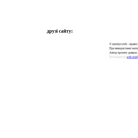
друзі сайту:
© zazimye.info - прав
При використанні матер
Автор проекту диякон 
Developed by
web-stud