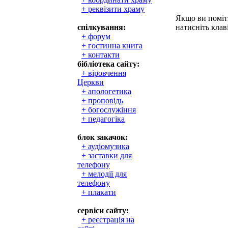
+ реквізити храму
Якщо ви поміти
спілкування:
натисніть клаві
+ форум
+ гостинна книга
+ контакти
бібліотека сайту:
+ віровчення
Церкви
+ апологетика
+ проповідь
+ богослужіння
+ педагогіка
блок закачок:
+ аудіомузика
+ заставки для
телефону
+ мелодії для
телефону
+ плакати
сервіси сайту:
+ реєстрація на