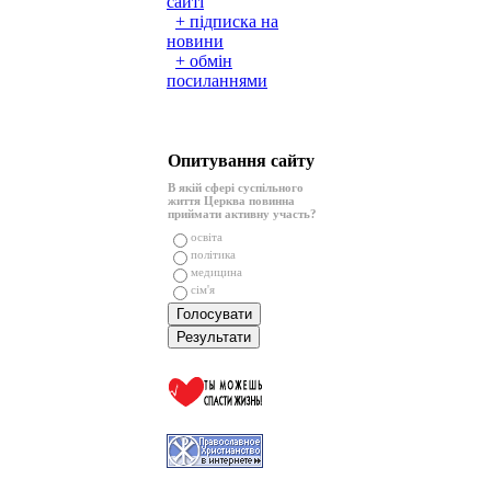
сайті
+ підписка на
новини
+ обмін
посиланнями
Опитування сайту
В якій сфері суспільного
життя Церква повинна
приймати активну участь?
освіта
політика
медицина
сім'я