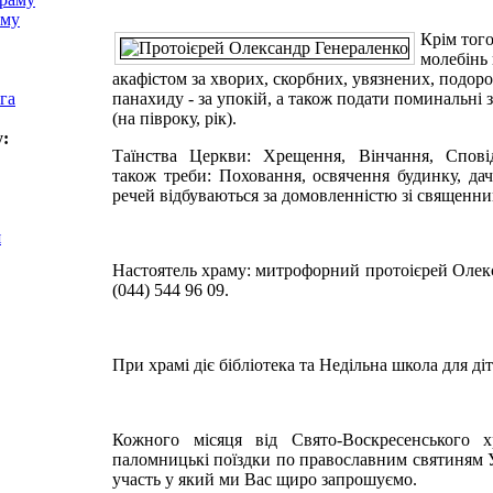
аму
Крім тог
молебінь 
акафістом за хворих, скорбних, увязнених, подоро
га
панахиду - за упокій, а також подати поминальні 
(на півроку, рік).
у:
Таїнства Церкви: Хрещення, Вінчання, Спові
також треби: Поховання, освячення будинку, да
речей відбуваються за домовленністю зі священни
я
Настоятель храму: митрофорний протоієрей Олекс
(044) 544 96 09.
При храмі діє бібліотека та Недільна школа для діт
Кожного місяця від Свято-Воскресенського х
паломницькі поїздки по православним святиням Ук
участь у який ми Вас щиро запрошуємо.