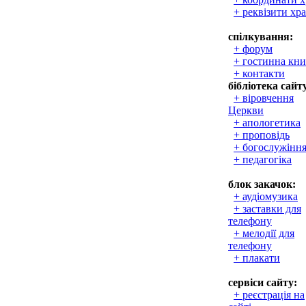
+ реквізити хр
спілкування:
+ форум
+ гостинна кни
+ контакти
бібліотека сайт
+ віровчення
Церкви
+ апологетика
+ проповідь
+ богослужінн
+ педагогіка
блок закачок:
+ аудіомузика
+ заставки для
телефону
+ мелодії для
телефону
+ плакати
сервіси сайту:
+ реєстрація на