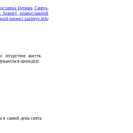
є літургічне життя.
буваються щонеділі:
а в самий день свята