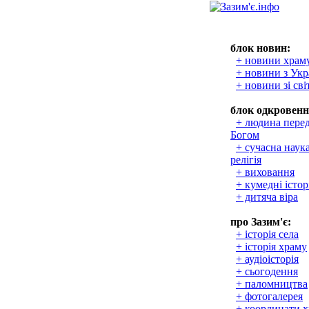
блок новин:
+ новини храм
+ новини з Укр
+ новини зі сві
блок одкровенн
+ людина пере
Богом
+ сучасна наука
релігія
+ виховання
+ кумедні істор
+ дитяча віра
про Зазим'є:
+ історія села
+ історія храму
+ аудіоісторія
+ сьогодення
+ паломництва
+ фотогалерея
+ координати 