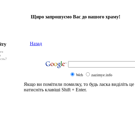
Щиро запрошуємо Вас до нашого храму!
Назад
йту
ого
а
асть?
Web
zazimye.info
Якщо ви помітили помилку, то будь ласка виділіть це 
натисніть клавіші Shift + Enter.