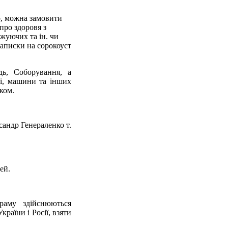
о, можна замовити
про здоровя з
жуючих та ін. чи
записки на сорокоуст
дь, Соборування, а
чі, машини та інших
ком.
андр Генераленко т.
ей.
раму здійснюються
раїни і Росії, взяти