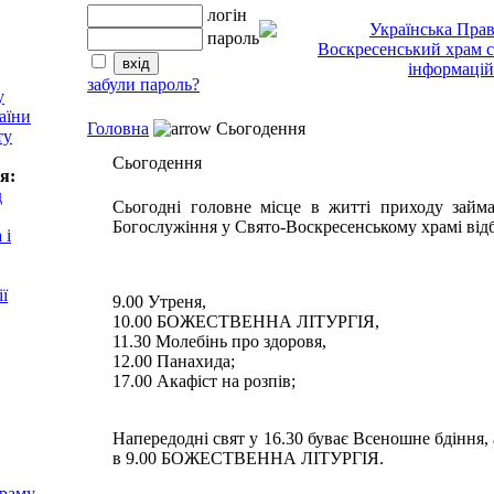
логін
пароль
забули пароль?
у
аїни
Головна
Сьогодення
ту
Сьогодення
я:
д
Сьогодні головне місце в житті приходу займа
Богослужіння у Свято-Воскресенському храмі від
 і
ії
9.00 Утреня,
10.00 БОЖЕСТВЕННА ЛІТУРГІЯ,
11.30 Молебінь про здоровя,
12.00 Панахида;
17.00 Акафіст на розпів;
Напередодні свят у 16.30 буває Всеношне бдіння, 
в 9.00 БОЖЕСТВЕННА ЛІТУРГІЯ.
храму