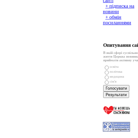
сайті
+ підписка на
новини
+ обмін
посиланнями
Опитування са
В якій сфері суспільн
життя Церква повинн
приймати активну уч
освіта
політика
медицина
сім'я