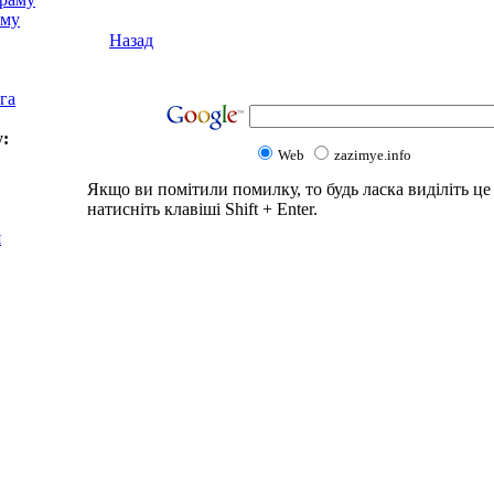
аму
Назад
га
у:
Web
zazimye.info
Якщо ви помітили помилку, то будь ласка виділіть це 
натисніть клавіші Shift + Enter.
я