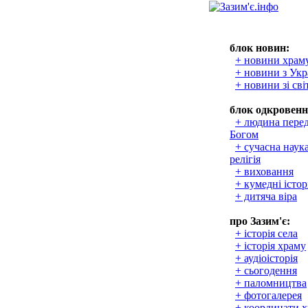
блок новин:
+ новини храм
+ новини з Укр
+ новини зі сві
блок одкровенн
+ людина пере
Богом
+ сучасна наука
релігія
+ виховання
+ кумедні істор
+ дитяча віра
про Зазим'є:
+ історія села
+ історія храму
+ аудіоісторія
+ сьогодення
+ паломництва
+ фотогалерея
+ координати 