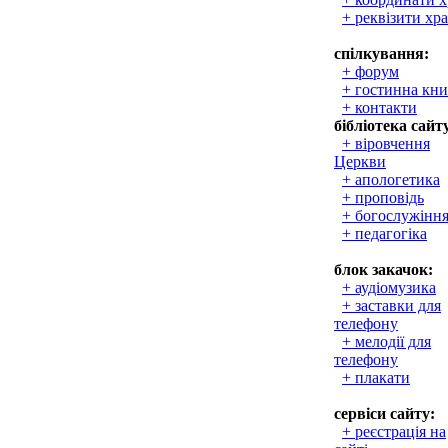
+ реквізити хр
спілкування:
+ форум
+ гостинна кни
+ контакти
бібліотека сайт
+ віровчення
Церкви
+ апологетика
+ проповідь
+ богослужінн
+ педагогіка
блок закачок:
+ аудіомузика
+ заставки для
телефону
+ мелодії для
телефону
+ плакати
сервіси сайту:
+ реєстрація на