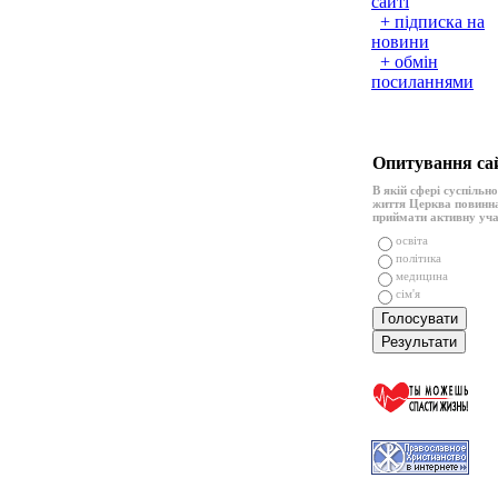
сайті
+ підписка на
новини
+ обмін
посиланнями
Опитування са
В якій сфері суспільн
життя Церква повинн
приймати активну уч
освіта
політика
медицина
сім'я