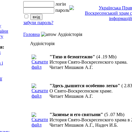
логін
пароль
забули пароль?
у
аїни
Головна
Аудіоісторія
ту
Аудіоісторія
я:
д
"Тихо и безмятежно"
(4
.19 Mb)
История Свято-Воскресенского храма.
 і
Читает Мишаков А.Г.
ії
"Здесь дышится особенно легко"
(
2
.8
О Свято-Воскресенском храме.
Читает Мишаков А.Г.
"Зазимье и его святыни"
(5
.07 Mb)
История Свято-Воскресенского храма в 2
Читает Мишаков А.Г., Надич И.Б.
храму