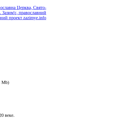
3 Mb)
0 веке.