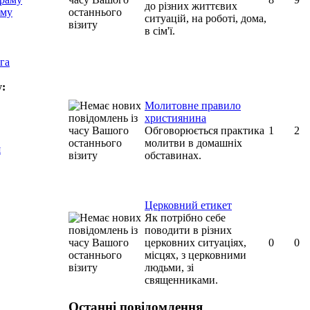
до різних життєвих
аму
ситуацій, на роботі, дома,
в сім'ї.
га
у:
Молитовне правило
християнина
Обговорюється практика
1
2
молитви в домашніх
я
обставинах.
Церковний етикет
Як потрібно себе
поводити в різних
церковних ситуаціях,
0
0
місцях, з церковними
людьми, зі
священниками.
Останні повідомлення