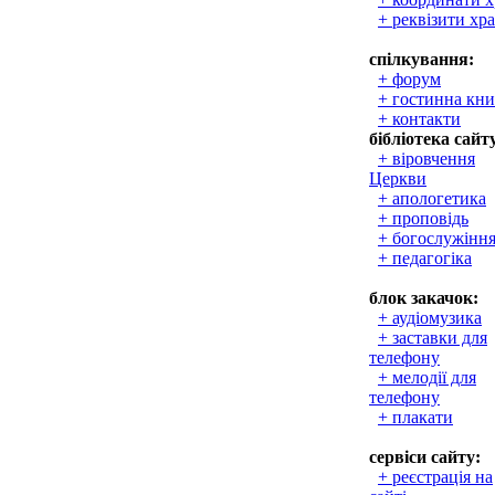
+ реквізити хр
спілкування:
+ форум
+ гостинна кни
+ контакти
бібліотека сайт
+ віровчення
Церкви
+ апологетика
+ проповідь
+ богослужінн
+ педагогіка
блок закачок:
+ аудіомузика
+ заставки для
телефону
+ мелодії для
телефону
+ плакати
сервіси сайту:
+ реєстрація на