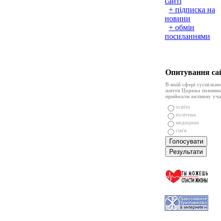
сайті
+ підписка на
новини
+ обмін
посиланнями
Опитування са
В якій сфері суспільн
життя Церква повинн
приймати активну уч
освіта
політика
медицина
сім'я