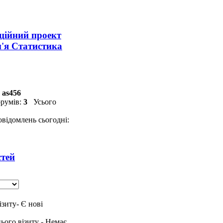
аційний проект
м'я Статистика
as456
румів:
3
Усього
відомлень сьогодні:
тей
- Є нові
- Немає