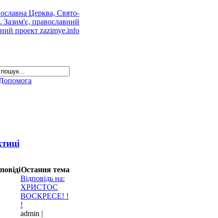
Допомога
ктиці
повіді
Остання тема
Відповідь на:
ХРИСТОС
ВОСКРЕСЕ! !
!
admin |