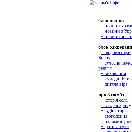
блок новин:
+ новини храм
+ новини з Укр
+ новини зі сві
блок одкровенн
+ людина пере
Богом
+ сучасна наука
релігія
+ виховання
+ кумедні істор
+ дитяча віра
про Зазим'є:
+ історія села
+ історія храму
+ аудіоісторія
+ сьогодення
+ паломництва
+ фотогалерея
+ координати 