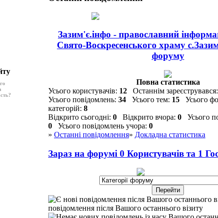
Зазим'є.інфо - православний інформ
Свято-Воскресенського храму с.Зази
форуму
йту
Повна статистика
ого
а
Усього користувачів:
12
Останнім зареєструвався:
асть?
Усього повідомлень:
34
Усього тем:
15
Усього фо
категорій:
8
Відкрито сьогодні:
0
Відкрито вчора:
0
Усього по
0
Усього повідомлень учора:
0
»
Останні повідомлення
»
Докладна статистика
Зараз на форумі
0
Користувачів та
1
Гос
повідомлення після Вашого останнього візиту