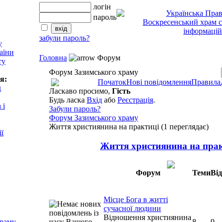
логін
пароль
забули пароль?
у
аїни
Головна
Форум
ту
Форум Зазимського храму
я:
Початок
Нові повідомлення
Правила
д
Ласкаво просимо,
Гість
Будь ласка
Вхід
або
Реєстрація
.
 і
Забули пароль?
Форум Зазимського храму
Життя християнина на практиці (1 переглядає)
ії
Життя християнина на пра
Форум
Теми
Від
Місце Бога в житті
сучасної людини
Відношення християнина
храму
8
9