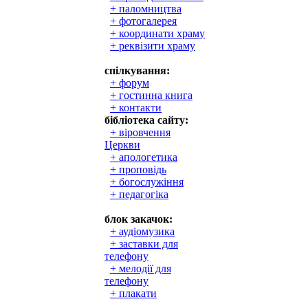
+ паломництва
+ фотогалерея
+ координати храму
+ реквізити храму
спілкування:
+ форум
+ гостинна книга
+ контакти
бібліотека сайту:
+ віровчення
Церкви
+ апологетика
+ проповідь
+ богослужіння
+ педагогіка
блок закачок:
+ аудіомузика
+ заставки для
телефону
+ мелодії для
телефону
+ плакати