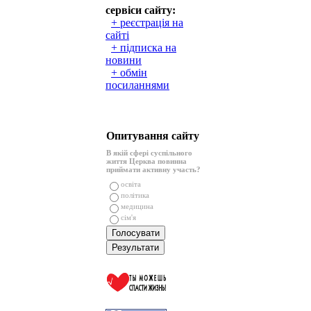
сервіси сайту:
+ реєстрація на
сайті
+ підписка на
новини
+ обмін
посиланнями
Опитування сайту
В якій сфері суспільного
життя Церква повинна
приймати активну участь?
освіта
політика
медицина
сім'я