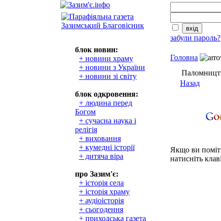
забули пароль?
блок новин:
Головна
+ новини храму
+ новини з України
Паломницт
+ новини зі світу
Назад
блок одкровення:
+ людина перед
Богом
+ сучасна наука і
релігія
+ виховання
+ кумедні історії
Якщо ви поміти
+ дитяча віра
натисніть клаві
про Зазим'є:
+ історія села
+ історія храму
+ аудіоісторія
+ сьогодення
+ приходська газета