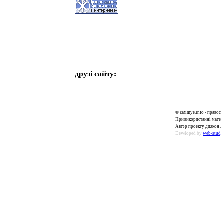
друзі сайту:
© zazimye.info - прав
При використанні матер
Автор проекту диякон 
Developed by
web-stud