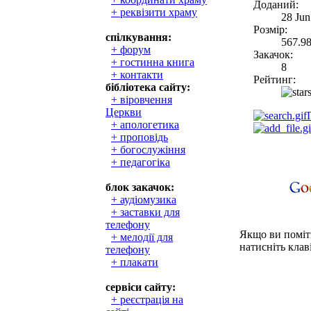
Доданий:
+ реквізити храму
28 Jun
Розмір:
спілкування:
567.9
+ форум
Закачок:
+ гостинна книга
8
+ контакти
Рейтинг:
бібліотека сайту:
+ віровчення
Церкви
+ апологетика
+ проповідь
+ богослужіння
+ педагогіка
блок закачок:
+ аудіомузика
+ заставки для
телефону
Якщо ви поміти
+ мелодії для
натисніть клаві
телефону
+ плакати
сервіси сайту:
+ реєстрація на