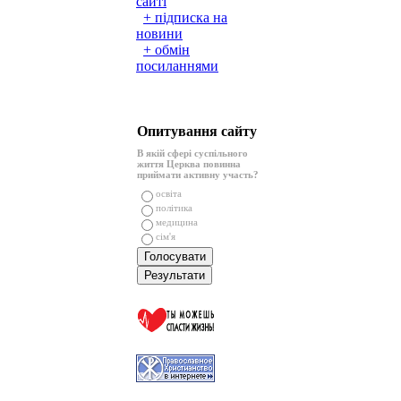
сайті
+ підписка на
новини
+ обмін
посиланнями
Опитування сайту
В якій сфері суспільного
життя Церква повинна
приймати активну участь?
освіта
політика
медицина
сім'я