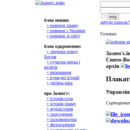
блок новин:
забули пароль?
+ новини храму
+ новини з України
Головна
+ новини зі світу
блок одкровення:
+ людина перед
Зазим'є.
Богом
Свято-Во
+ сучасна наука і
архів
релігія
+ виховання
Плакат
+ кумедні історії
+ дитяча віра
Управлін
про Зазим'є:
+ історія села
Сортирова
+ історія храму
+ аудіоісторія
+ сьогодення
+ паломництва
+ фотогалерея
+ координати храму