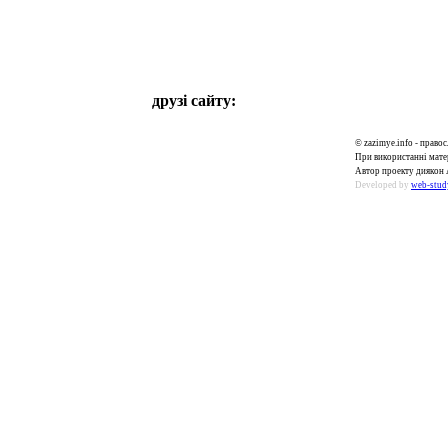
друзі сайту:
© zazimye.info - прав
При використанні матер
Автор проекту диякон 
Developed by
web-stud