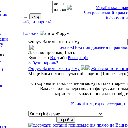
логін
пароль
забули пароль?
Головна
Форум
у
аїни
Форум Зазимського храму
ту
Початок
Нові повідомлення
Правила
Ласкаво просимо,
Гість
я:
Будь ласка
Вхід
або
Реєстрація
.
д
Забули пароль?
Форум Зазимського храму
Життя християнин
 і
Місце Бога в житті сучасної людини (1 переглядає
Створювати повідомлення можуть тільки зареєст
ії
Вам дозволено переглядати форум, але тільк
користувачі можуть посилати повідо
Кликніть тут для реєстрації.
азета