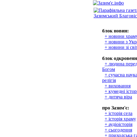
блок новин:
+ новини храм
+ новини з Укр
+ новини зі сві
блок одкровенн
+ людина пере
Богом
+ сучасна наука
релігія
+ виховання
+ кумедні істор
+ дитяча віра
про Зазим'є:
+ історія села
+ історія храму
+ аудіоісторія
+ сьогодення
+ приходська г