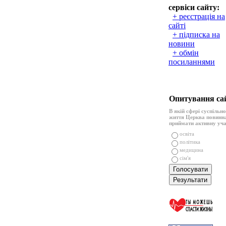
сервіси сайту:
+ реєстрація на
сайті
+ підписка на
новини
+ обмін
посиланнями
Опитування са
В якій сфері суспільн
життя Церква повинн
приймати активну уч
освіта
політика
медицина
сім'я