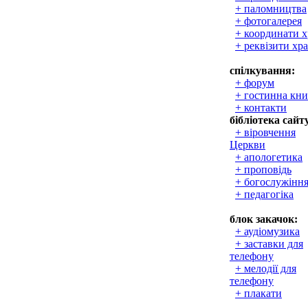
+ паломництва
+ фотогалерея
+ координати 
+ реквізити хр
спілкування:
+ форум
+ гостинна кни
+ контакти
бібліотека сайт
+ віровчення
Церкви
+ апологетика
+ проповідь
+ богослужінн
+ педагогіка
блок закачок:
+ аудіомузика
+ заставки для
телефону
+ мелодії для
телефону
+ плакати