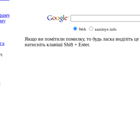
храму
аму
Web
zazimye.info
Якщо ви помітили помилку, то будь ласка виділіть це 
га
натисніть клавіші Shift + Enter.
у:
я