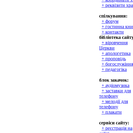
+ реквізити хр
спілкування:
+ форум
+ гостинна кни
+ контакти
бібліотека сайт
+ віровчення
Церкви
+ апологетика
+ проповідь
+ богослужінн
+ педагогіка
блок закачок:
+ аудіомузика
+ заставки для
телефону
+ мелодії для
телефону
+ плакати
сервіси сайту:
+ реєстрація на