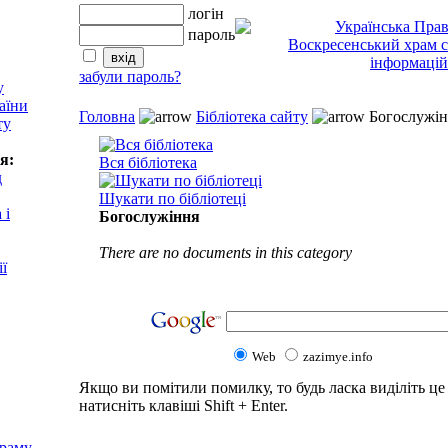
логін
пароль
забули пароль?
у
аїни
Головна
Бібліотека сайту
Богослужін
ту
я:
Вся бібліотека
д
Шукати по бібліотеці
 і
Богослужіння
There are no documents in this category
ії
Web
zazimye.info
Якщо ви помітили помилку, то будь ласка виділіть це 
натисніть клавіші Shift + Enter.
храму