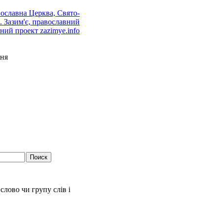
ня
слово чи групу слів і