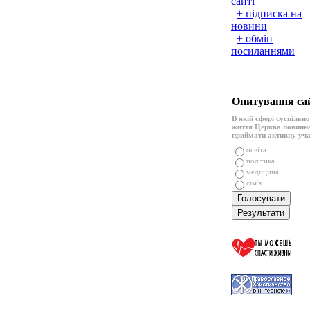
сайті
+ підписка на
новини
+ обмін
посиланнями
Опитування са
В якій сфері суспільн
життя Церква повинн
приймати активну уч
освіта
політика
медицина
сім'я