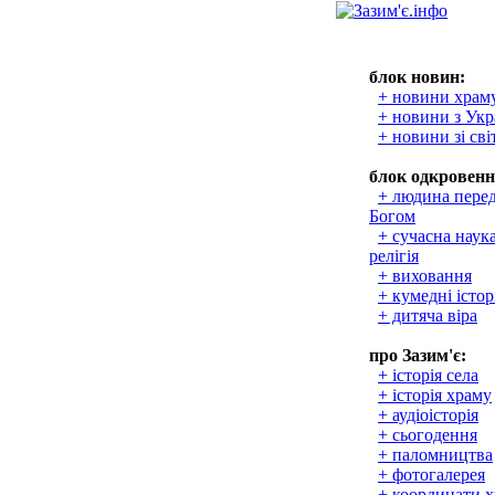
блок новин:
+ новини храм
+ новини з Укр
+ новини зі сві
блок одкровенн
+ людина пере
Богом
+ сучасна наука
релігія
+ виховання
+ кумедні істор
+ дитяча віра
про Зазим'є:
+ історія села
+ історія храму
+ аудіоісторія
+ сьогодення
+ паломництва
+ фотогалерея
+ координати 