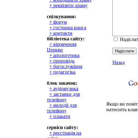
+ реквізити храму
спілкування:
+ форум
+ гостинна книга
+ контакти
бібліотека сайту:
Надісла
+ віровчення
Церкви
+ апологетика
+ проповідь
Назад
+ богослужіння
+ педагогіка
блок закачок:
+ аудіомузика
+ заставки для
телефону
Якщо ви поміти
+ мелодії для
натисніть клаві
телефону
+ плакати
сервіси сайту:
+ реєстрація на