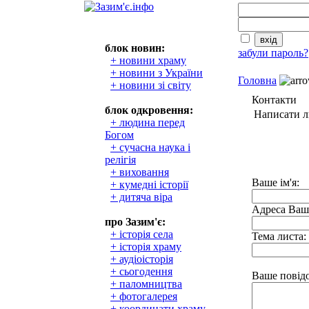
блок новин:
забули пароль?
+ новини храму
+ новини з України
Головна
+ новини зі світу
Контакти
блок одкровення:
Написати л
+ людина перед
Богом
+ сучасна наука і
релігія
+ виховання
Ваше ім'я:
+ кумедні історії
+ дитяча віра
Адреса Ваш
про Зазим'є:
+ історія села
Тема листа:
+ історія храму
+ аудіоісторія
+ сьогодення
Ваше повід
+ паломництва
+ фотогалерея
+ координати храму