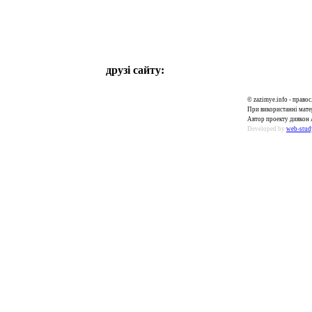
друзі сайту:
© zazimye.info - прав
При використанні матер
Автор проекту диякон 
Developed by
web-stud