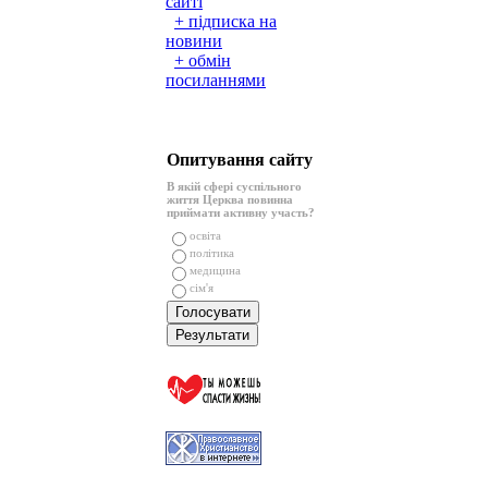
сайті
+ підписка на
новини
+ обмін
посиланнями
Опитування сайту
В якій сфері суспільного
життя Церква повинна
приймати активну участь?
освіта
політика
медицина
сім'я