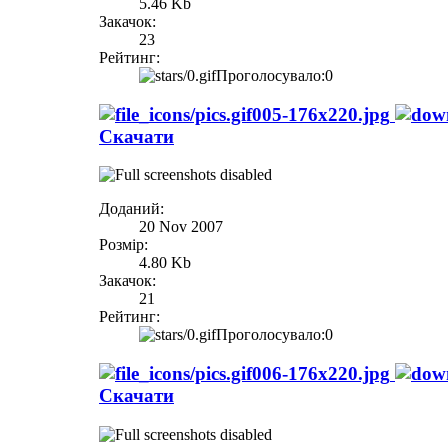
5.46 Kb
Закачок:
23
Рейтинг:
Проголосувало:0
005-176x220.jpg
Скачати
Доданий:
20 Nov 2007
Розмір:
4.80 Kb
Закачок:
21
Рейтинг:
Проголосувало:0
006-176x220.jpg
Скачати