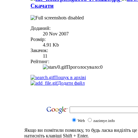
Скачати
Доданий:
20 Nov 2007
Розмір:
4.91 Kb
Закачок:
11
Рейтинг:
Проголосувало:0
Пошук в архіві
Додати файл
Web
zazimye.info
Якщо ви помітили помилку, то будь ласка виділіть це 
натисніть клавіші Shift + Enter.