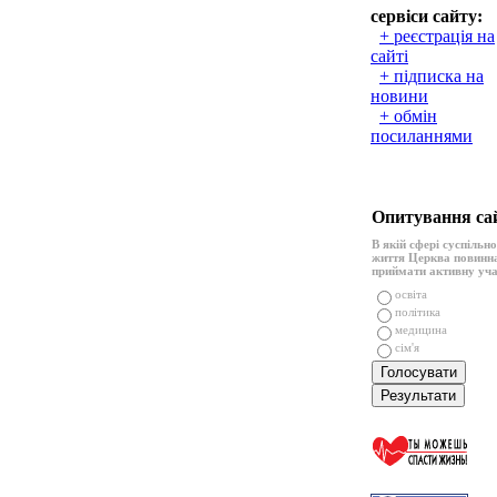
сервіси сайту:
+ реєстрація на
сайті
+ підписка на
новини
+ обмін
посиланнями
Опитування са
В якій сфері суспільн
життя Церква повинн
приймати активну уч
освіта
політика
медицина
сім'я