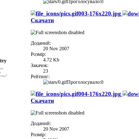
Проголосувало:0
003-176x220.jpg
Скачати
Доданий:
20 Nov 2007
Розмір:
4.72 Kb
йту
Закачок:
ого
23
а
Рейтинг:
асть?
Проголосувало:0
004-176x220.jpg
Скачати
Доданий:
20 Nov 2007
Розмір: