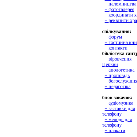
+ паломництва
+ фотогалерея
+ координати 
+ реквізити хр
спілкування:
+ форум
+ гостинна кни
+ контакти
бібліотека сайт
+ віровчення
Церкви
+ апологетика
+ проповідь
+ богослужінн
+ педагогіка
блок закачок:
+ аудіомузика
+ заставки для
телефону
+ мелодії для
телефону
+ плакати