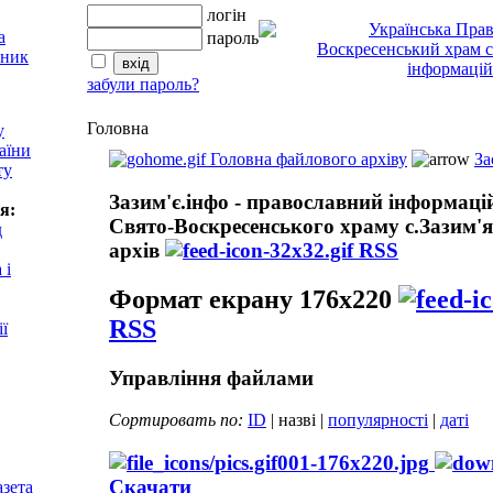
логін
пароль
забули пароль?
Головна
у
аїни
Головна файлового архіву
За
ту
Зазим'є.інфо - православний інформаці
я:
Свято-Воскресенського храму с.Зазим'
д
архів
RSS
 і
Формат екрану 176x220
RSS
ії
Управління файлами
Сортировать по:
ID
| назві |
популярності
|
даті
001-176x220.jpg
Скачати
азета