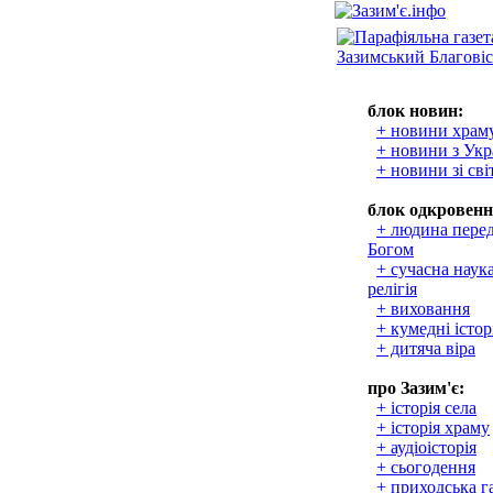
блок новин:
+ новини храм
+ новини з Укр
+ новини зі сві
блок одкровенн
+ людина пере
Богом
+ сучасна наука
релігія
+ виховання
+ кумедні істор
+ дитяча віра
про Зазим'є:
+ історія села
+ історія храму
+ аудіоісторія
+ сьогодення
+ приходська г