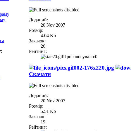
храму
аму
Доданий:
20 Nov 2007
Розмір:
4.04 Kb
га
Закачок:
26
у:
Рейтинг:
Проголосувало:0
002-176x220.jpg
Скачати
я
Доданий:
20 Nov 2007
Розмір:
5.51 Kb
Закачок:
19
Рейтинг: