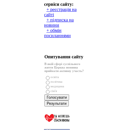
сервіси сайту:
+ реєстрація на
сайті
+ підписка на
новини
+ обмін
посиланнями
Опитування сайту
В якій сфері суспільного
життя Церква повинна
приймати активну участь?
освіта
політика
медицина
сім'я