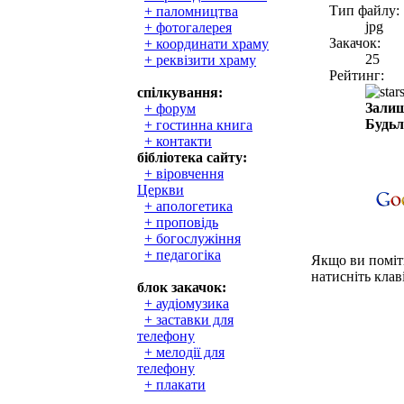
Тип файлу:
+ паломництва
jpg
+ фотогалерея
Закачок:
+ координати храму
25
+ реквізити храму
Рейтинг:
спілкування:
Залиш
+ форум
Будьл
+ гостинна книга
+ контакти
бібліотека сайту:
+ віровчення
Церкви
+ апологетика
+ проповідь
+ богослужіння
+ педагогіка
Якщо ви поміти
натисніть клаві
блок закачок:
+ аудіомузика
+ заставки для
телефону
+ мелодії для
телефону
+ плакати