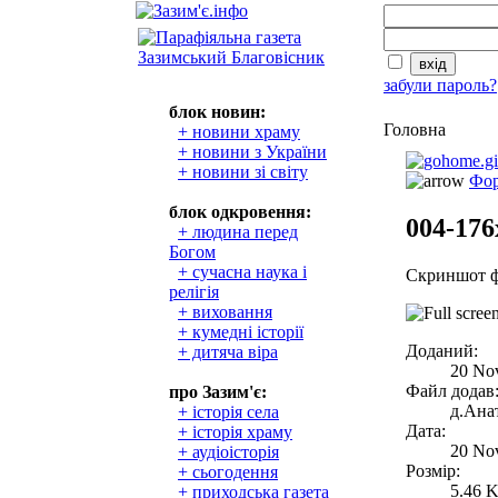
забули пароль?
блок новин:
Головна
+ новини храму
+ новини з України
+ новини зі світу
Фор
блок одкровення:
004-176
+ людина перед
Богом
+ сучасна наука і
Скриншот ф
релігія
+ виховання
+ кумедні історії
Доданий:
+ дитяча віра
20 No
Файл додав
про Зазим'є:
д.Анат
+ історія села
Дата:
+ історія храму
20 No
+ аудіоісторія
Розмір:
+ сьогодення
5.46 
+ приходська газета