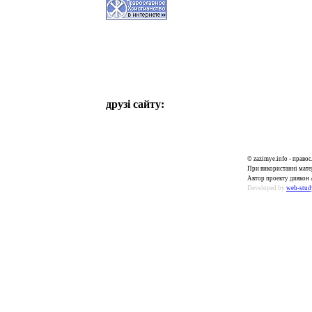
друзі сайту:
© zazimye.info - прав
При використанні матер
Автор проекту диякон 
Developed by
web-stud