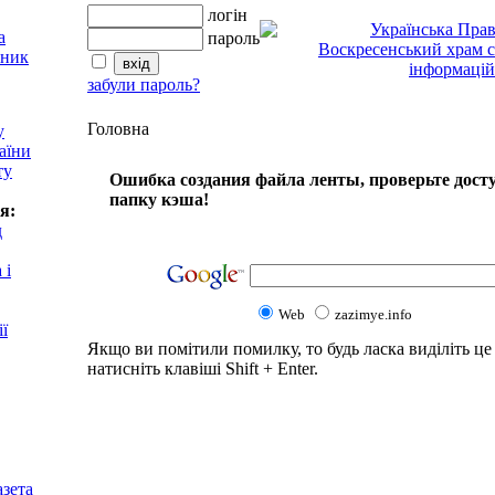
логін
пароль
забули пароль?
Головна
у
аїни
ту
Ошибка создания файла ленты, проверьте досту
папку кэша!
я:
д
 і
Web
zazimye.info
ії
Якщо ви помітили помилку, то будь ласка виділіть це 
натисніть клавіші Shift + Enter.
азета