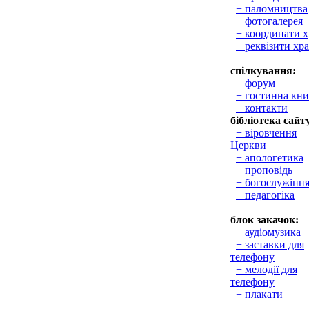
+ паломництва
+ фотогалерея
+ координати 
+ реквізити хр
спілкування:
+ форум
+ гостинна кни
+ контакти
бібліотека сайт
+ віровчення
Церкви
+ апологетика
+ проповідь
+ богослужінн
+ педагогіка
блок закачок:
+ аудіомузика
+ заставки для
телефону
+ мелодії для
телефону
+ плакати