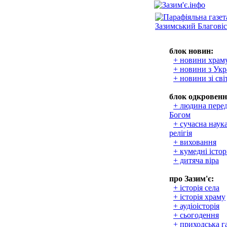
блок новин:
+ новини храм
+ новини з Укр
+ новини зі сві
блок одкровенн
+ людина пере
Богом
+ сучасна наука
релігія
+ виховання
+ кумедні істор
+ дитяча віра
про Зазим'є:
+ історія села
+ історія храму
+ аудіоісторія
+ сьогодення
+ приходська г