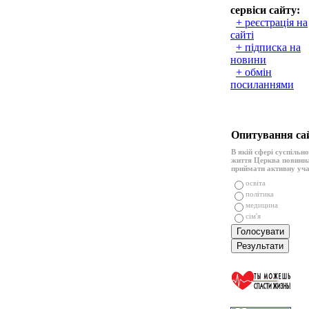
сервіси сайту:
+ реєстрація на
сайті
+ підписка на
новини
+ обмін
посиланнями
Опитування са
В якій сфері суспільн
життя Церква повинн
приймати активну уч
освіта
політика
медицина
сім'я