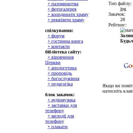
Тип файлу:
+ паломництва
jpg
+ фотогалерея
Закачок:
+ координати храму
28
+ реквізити храму
Рейтинг:
спілкування:
Залиш
+ форум
Будьл
+ гостинна книга
+ контакти
бібліотека сайту:
+ віровчення
Церкви
+ апологетика
+ проповідь
+ богослужіння
+ педагогіка
Якщо ви поміти
натисніть клаві
блок закачок:
+ аудіомузика
+ заставки для
телефону
+ мелодії для
телефону
+ плакати