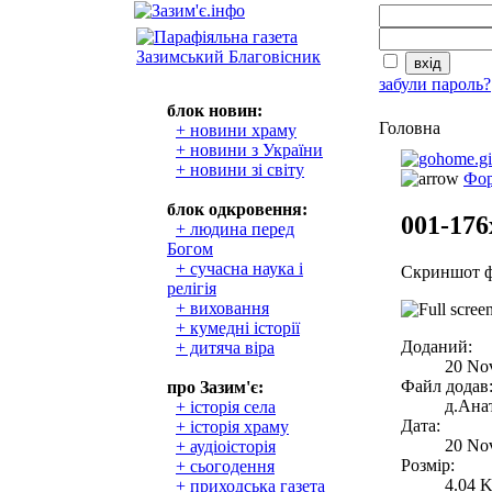
забули пароль?
блок новин:
Головна
+ новини храму
+ новини з України
+ новини зі світу
Фор
блок одкровення:
001-176
+ людина перед
Богом
+ сучасна наука і
Скриншот ф
релігія
+ виховання
+ кумедні історії
Доданий:
+ дитяча віра
20 No
Файл додав
про Зазим'є:
д.Анат
+ історія села
Дата:
+ історія храму
20 No
+ аудіоісторія
Розмір:
+ сьогодення
4.04 
+ приходська газета