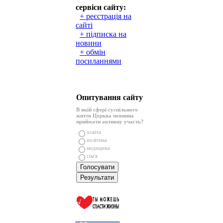
сервіси сайту:
+ реєстрація на
сайті
+ підписка на
новини
+ обмін
посиланнями
Опитування сайту
В якій сфері суспільного
життя Церква повинна
приймати активну участь?
освіта
політика
медицина
сім'я