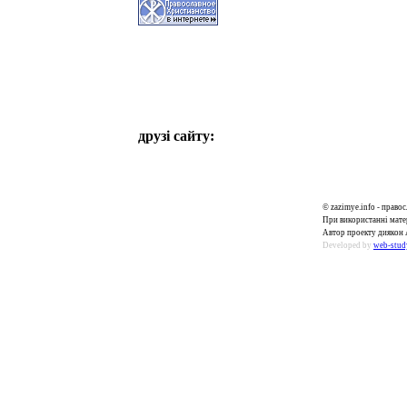
друзі сайту:
© zazimye.info - прав
При використанні матер
Автор проекту диякон 
Developed by
web-stud