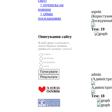
сайті
+ підписка на
новини
aspekt
+ обмін
(Користувач
посиланнями
Досвідчени
Тем: 19
Опитування сайту
В якій сфері суспільного
життя Церква повинна
приймати активну участь?
освіта
політика
медицина
сім'я
admin
(Адміністра
Адміністра
Тем: 18