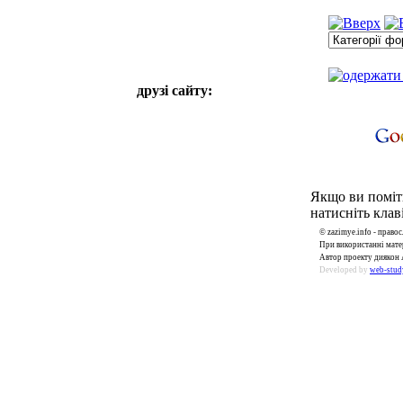
друзі сайту:
Якщо ви поміти
натисніть клаві
© zazimye.info - прав
При використанні матер
Автор проекту диякон 
Developed by
web-stud