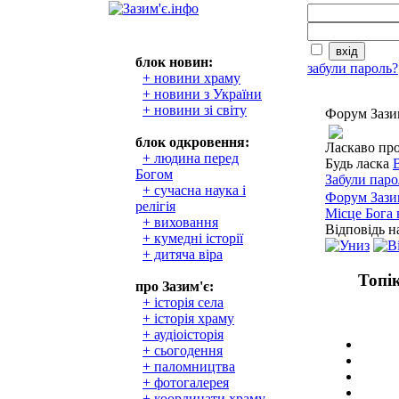
блок новин:
забули пароль?
+ новини храму
+ новини з України
+ новини зі світу
Форум Зази
блок одкровення:
Ласкаво пр
+ людина перед
Будь ласка
Богом
Забули паро
+ сучасна наука і
Форум Зази
релігія
Місце Бога 
+ виховання
Відповідь 
+ кумедні історії
+ дитяча віра
Топі
про Зазим'є:
+ історія села
+ історія храму
+ аудіоісторія
+ сьогодення
+ паломництва
+ фотогалерея
+ координати храму