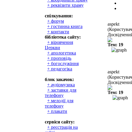
+ реквізити храму
спілкування:
+ форум
aspekt
+ гостинна книга
(Користувач
+ контакти
Досвідчени
бібліотека сайту:
+ віровчення
Тем: 19
Церкви
+ апологетика
+ проповідь
+ богослужіння
+ педагогіка
aspekt
(Користувач
блок закачок:
Досвідчени
+ аудіомузика
+ заставки для
Тем: 19
телефону
+ мелодії для
телефону
+ плакати
сервіси сайту:
+ реєстрація на