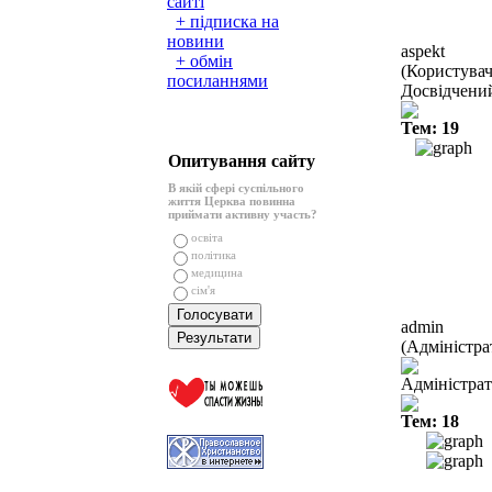
сайті
+ підписка на
новини
aspekt
+ обмін
(Користувач
посиланнями
Досвідчени
Тем: 19
Опитування сайту
В якій сфері суспільного
життя Церква повинна
приймати активну участь?
освіта
політика
медицина
сім'я
admin
(Адміністра
Адміністра
Тем: 18