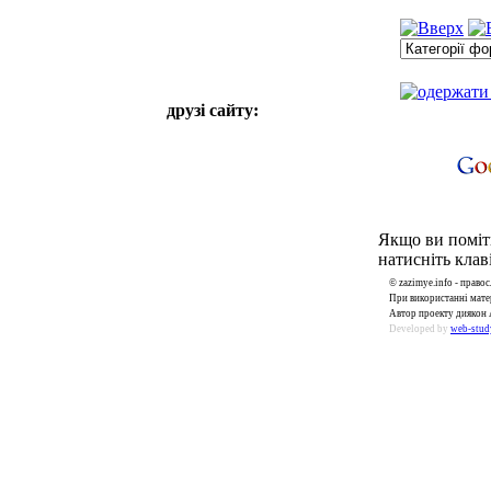
друзі сайту:
Якщо ви поміти
натисніть клаві
© zazimye.info - прав
При використанні матер
Автор проекту диякон 
Developed by
web-stud