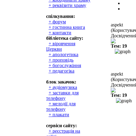
+ реквізити храму
спілкування:
+ форум
aspekt
+ гостинна книга
(Користувач
+ контакти
Досвідчени
бібліотека сайту:
+ віровчення
Тем: 19
Церкви
+ апологетика
+ проповідь
+ богослужіння
+ педагогіка
aspekt
(Користувач
блок закачок:
Досвідчени
+ аудіомузика
+ заставки для
Тем: 19
телефону
+ мелодії для
телефону
+ плакати
сервіси сайту:
+ реєстрація на