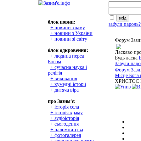
блок новин:
забули пароль?
+ новини храму
+ новини з України
+ новини зі світу
Форум Зази
блок одкровення:
Ласкаво пр
+ людина перед
Будь ласка
Богом
Забули паро
+ сучасна наука і
Форум Зази
релігія
Місце Бога 
+ виховання
ХРИСТОС ВО
+ кумедні історії
+ дитяча віра
про Зазим'є:
+ історія села
+ історія храму
+ аудіоісторія
+ сьогодення
+ паломництва
+ фотогалерея
+ координати храму