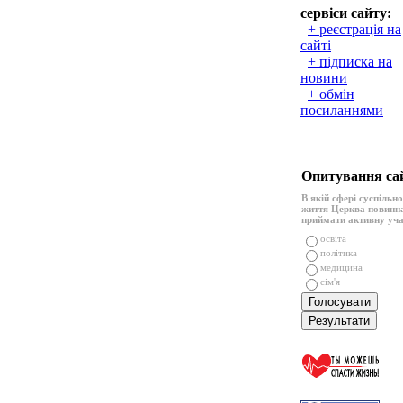
сервіси сайту:
+ реєстрація на
сайті
+ підписка на
новини
+ обмін
посиланнями
Опитування са
В якій сфері суспільн
життя Церква повинн
приймати активну уч
освіта
політика
медицина
сім'я