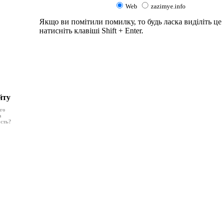
Web
zazimye.info
Якщо ви помітили помилку, то будь ласка виділіть це 
натисніть клавіші Shift + Enter.
йту
ого
а
асть?