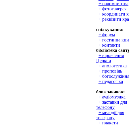
+ паломництва
+ фотогалерея
+ координати 
+ реквізити хр
спілкування:
+ форум
+ гостинна кни
+ контакти
бібліотека сайт
+ віровчення
Церкви
+ апологетика
+ проповідь
+ богослужінн
+ педагогіка
блок закачок:
+ аудіомузика
+ заставки для
телефону
+ мелодії для
телефону
+ плакати