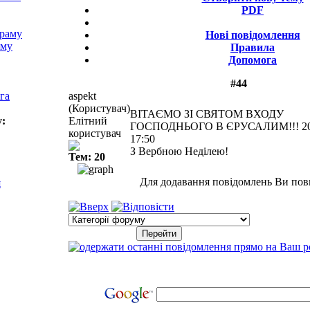
PDF
храму
Нові повідомлення
аму
Правила
Допомога
#44
га
aspekt
(Користувач)
ВІТАЄМО ЗІ СВЯТОМ ВХОДУ
у:
Елітний
ГОСПОДНЬОГО В ЄРУСАЛИМ!!!
2
користувач
17:50
З Вербною Неділею!
Тем: 20
Для додавання повідомлень Ви пов
я