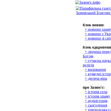
блок новин:
+ новини храм
+ новини з Укр
+ новини зі сві
блок одкровенн
+ людина пере
Богом
+ сучасна наука
релігія
+ виховання
+ кумедні істор
+ дитяча віра
про Зазим'є:
+ історія села
+ історія храму
+ аудіоісторія
+ сьогодення
+ приходська г