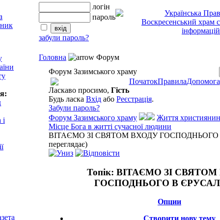
логін
пароль
забули пароль?
Головна
Форум
у
аїни
Форум Зазимського храму
ту
Початок
Правила
Допомога
Ласкаво просимо,
Гість
я:
Будь ласка
Вхід
або
Реєстрація
.
д
Забули пароль?
Форум Зазимського храму
Життя християнин
 і
Місце Бога в житті сучасної людини
ВІТАЄМО ЗІ СВЯТОМ ВХОДУ ГОСПОДНЬОГО В
переглядає)
ії
Топік:
ВІТАЄМО ЗІ СВЯТОМ
ГОСПОДНЬОГО В ЄРУСАЛ
Опции
азета
Створити нову тему