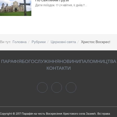
По святиням Грузії
Дати поїздок: 17-24 квітня, 8 днів/7…
Ви тут:
Головна
Рубрики
Церковні свята
Христос Воскрес!
ПАРАФІЯ
БОГОСЛУЖІННЯ
НОВИНИ
ПАЛОМНИЦТВА
КОНТАКТИ
Copyright © 2017 Парафія на честь Воскресіння Христового села Зазим'є. Всі права