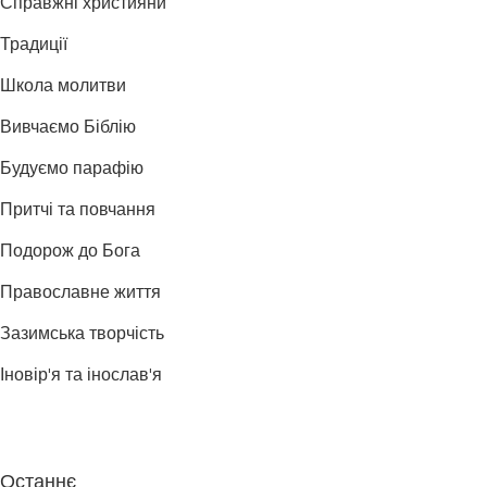
Справжні християни
Традиції
Школа молитви
Вивчаємо Біблію
Будуємо парафію
Притчі та повчання
Подорож до Бога
Православне життя
Зазимська творчість
Іновір'я та інослав'я
Останнє