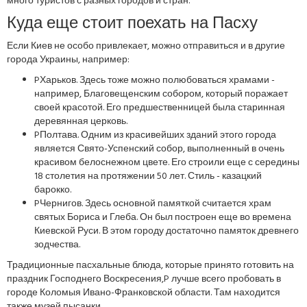
много туристов с разных городов и стран.
Куда еще стоит поехать на Пасху
Если Киев не особо привлекает, можно отправиться и в другие
города Украины, например:
PХарьков. Здесь тоже можно полюбоваться храмами -
например, Благовещенским собором, который поражает
своей красотой. Его предшественницей была старинная
деревянная церковь.
PПолтава. Одним из красивейших зданий этого города
является Свято-Успенский собор, выполненный в очень
красивом белоснежном цвете. Его строили еще с середины
18 столетия на протяжении 50 лет. Стиль - казацкий
барокко.
PЧернигов. Здесь основной памяткой считается храм
святых Бориса и Глеба. Он был построен еще во времена
Киевской Руси. В этом городу достаточно памяток древнего
зодчества.
Традиционные пасхальные блюда, которые принято готовить на
праздник Господнего Воскресения,P лучше всего пробовать в
городе Коломыя Ивано-Франковской области. Там находится
также музей пысанки.