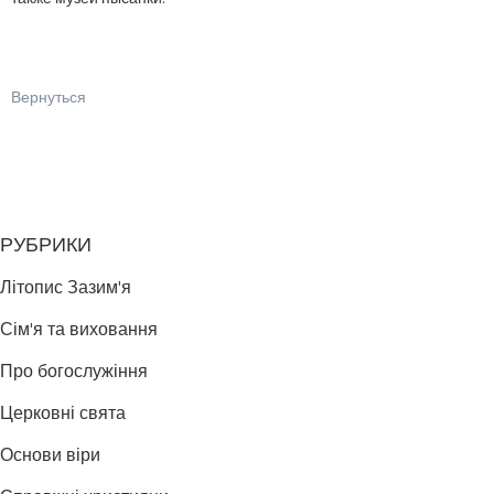
Вернуться
РУБРИКИ
Літопис Зазим'я
Сім'я та виховання
Про богослужіння
Церковні свята
Основи віри