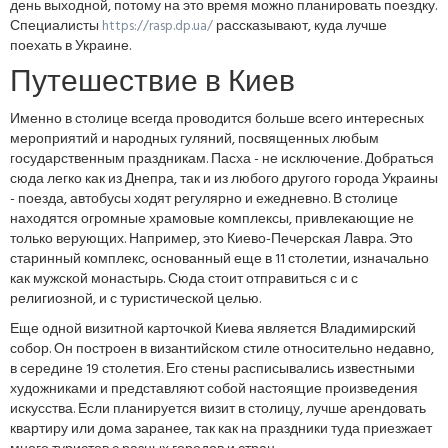
день выходной, потому на это время можно планировать поездку.
Специалисты
https://rasp.dp.ua/
рассказывают, куда лучше
поехать в Украине.
Путешествие в Киев
Именно в столице всегда проводится больше всего интересных
мероприятий и народных гуляний, посвященных любым
государственным праздникам. Пасха - не исключение. Добраться
сюда легко как из Днепра, так и из любого другого города Украины
- поезда, автобусы ходят регулярно и ежедневно. В столице
находятся огромные храмовые комплексы, привлекающие не
только верующих. Например, это Киево-Печерская Лавра. Это
старинный комплекс, основанный еще в 11 столетии, изначально
как мужской монастырь. Сюда стоит отправиться с и с
религиозной, и с туристической целью.
Еще одной визитной карточкой Киева является Владимирский
собор. Он построен в византийском стиле относительно недавно,
в середине 19 столетия. Его стены расписывались известными
художниками и представляют собой настоящие произведения
искусства. Если планируется визит в столицу, лучше арендовать
квартиру или дома заранее, так как на праздники туда приезжает