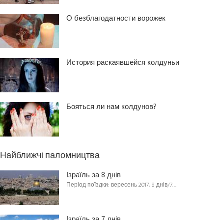
О безблагодатности ворожек
История раскаявшейся колдуньи
Бояться ли нам колдунов?
Найближчі паломництва
Ізраїль за 8 днів
Період поїздки: вересень 2017, 8 днів/7…
Ізраїль за 7 днів