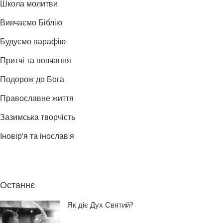
Школа молитви
Вивчаємо Біблію
Будуємо парафію
Притчі та повчання
Подорож до Бога
Православне життя
Зазимська творчість
Іновір'я та інослав'я
Останнє
Як діє Дух Святий?