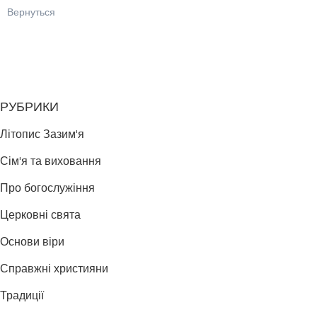
Вернуться
РУБРИКИ
Літопис Зазим'я
Сім'я та виховання
Про богослужіння
Церковні свята
Основи віри
Справжні християни
Традиції