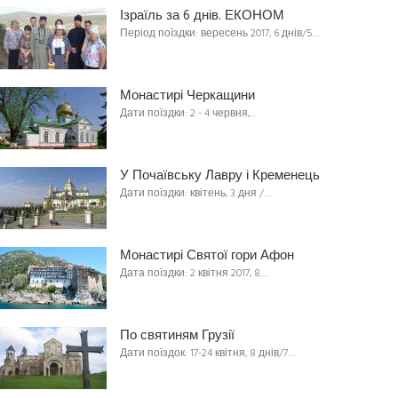
Ізраїль за 6 днів. ЕКОНОМ
Період поїздки: вересень 2017, 6 днів/5…
Монастирі Черкащини
Дати поїздки: 2 - 4 червня,…
У Почаївську Лавру і Кременець
Дати поїздки: квітень, 3 дня /…
Монастирі Святої гори Афон
Дата поїздки: 2 квітня 2017, 8…
По святиням Грузії
Дати поїздок: 17-24 квітня, 8 днів/7…