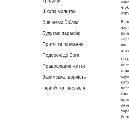
Традиції
зани
что
Школа молитви
окру
Если
Вивчаємо Біблію
част
Будуємо парафію
прид
сер
Притчі та повчання
спец
это 
Подорож до Бога
С т
ногт
Православне життя
гара
круж
Зазимська творчість
кот
Іновір'я та інослав'я
посе
коне
прос
ден
зара
боль