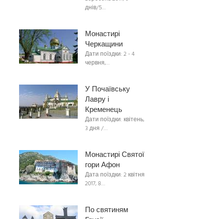
днів/5…
Монастирі
Черкащини
Дати поїздки: 2 - 4
червня,…
У Почаївську
Лавру і
Кременець
Дати поїздки: квітень,
3 дня /…
Монастирі Святої
гори Афон
Дата поїздки: 2 квітня
2017, 8…
По святиням