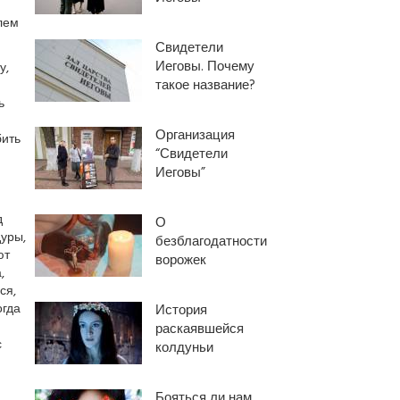
лем
Свидетели
Иеговы. Почему
у,
такое название?
ь
Организация
бить
“Свидетели
Иеговы”
д
О
дуры,
безблагодатности
ют
ворожек
,
ся,
огда
История
раскаявшейся
с
колдуньи
Бояться ли нам