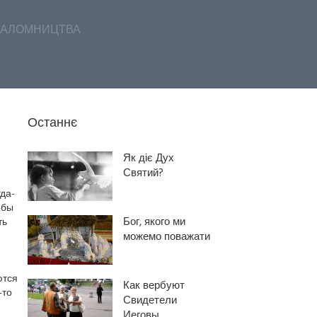
АЛОМНИЦТВА
Останнє
Як діє Дух
Святий?
гда-
обы
Бог, якого ми
ть
можемо поважати
ются
Как вербуют
-то
Свидетели
Иеговы