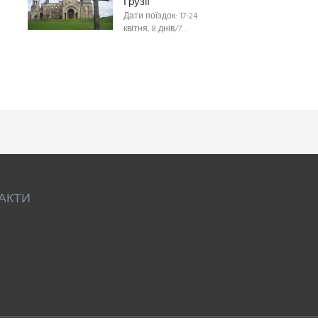
Грузії
Дати поїздок: 17-24
квітня, 8 днів/7…
АКТИ