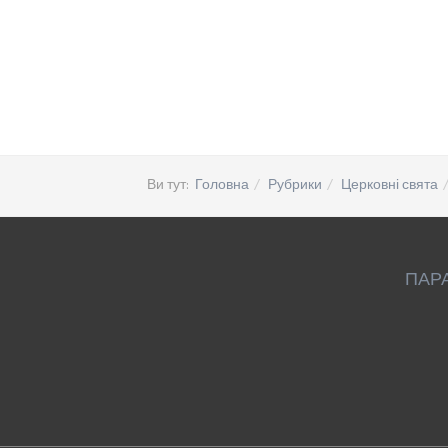
Ви тут:
Головна
Рубрики
Церковні свята
ПАР