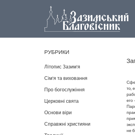
РУБРИКИ
За
Літопис Зазим'я
Сім'я та виховання
Сфер
то, 
Про богослужіння
раб
его 
Церковні свята
Пари
Основи віри
прак
прим
Справжні християни
эксп
не б