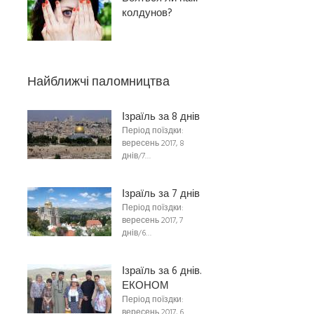
колдунов?
Найближчі паломництва
Ізраїль за 8 днів
Період поїздки:
вересень 2017, 8
днів/7…
Ізраїль за 7 днів
Період поїздки:
вересень 2017, 7
днів/6…
Ізраїль за 6 днів.
ЕКОНОМ
Період поїздки:
вересень 2017, 6