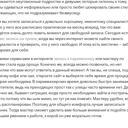
маются неугомонные подростки и девушки, которые склонны к тому,
бы одеваться неформально или просто любят шокировать своим сти
жающих, что не подразумевает безвкусицу.
 вы хотите записаться к довольно хорошему, именитому специалист
о у него все расписано практически на месяц вперед, так что вам
ётся очень долго ловить момент для свободной записи. Сегодня ест
вис записи на прием
, когда вы через интернет можете найти своего
иалиста и проверить, что у него свободно. И пока есть местечко – за
время для себя.
акими сервисами в интернете
запись к парикмахеру
или мастеру по
ям стала куда проще. Конечно же, всегда можно позвонить, но нет
нтии что вам могут ответить в данный момент. А так вы, не спеша, по
ечку кофе или чая, откроете сайт и выберете себе время для проце
орая необходима. В парикмахерских время довольно быстро занима
тители, ведь на приходящих прост так с улицы часто времени нет. Да
чно же, бывают ситуации, когда просто необходимо зайти и постричь
то потому что вы шли мимо, но тут уж как повезёт. Мастеру удобно, к
ь распланирован. Поэтому для общего комфорта лучше записаться
нее. Тогда мастер сможет уделить вам больше внимания и подойти 
шим рвением к работе, к корой он уже морально готов.