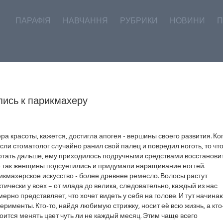
ПАРАФІЯ
НАВЧАННЯ
РУБРИКИ
НОВИНИ
П
пись к парикмахеру
а красоты, кажется, достигла апогея - вершины своего развития. Ко
если стоматолог случайно ранил свой палец и повредил ноготь, то чт
отать дальше, ему приходилось подручными средствами восстанови
- так женщины подсуетились и придумали наращивание ногтей.
кмахерское искусство - более древнее ремесло. Волосы растут
тически у всех – от млада до велика, следовательно, каждый из нас
ерно представляет, что хочет видеть у себя на голове. И тут начина
ерименты. Кто-то, найдя любимую стрижку, носит её всю жизнь, а кто
оится менять цвет чуть ли не каждый месяц. Этим чаще всего