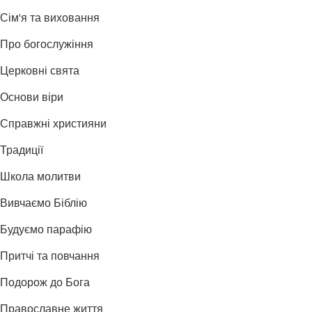
Сім'я та виховання
Про богослужіння
Церковні свята
Основи віри
Справжні християни
Традиції
Школа молитви
Вивчаємо Біблію
Будуємо парафію
Притчі та повчання
Подорож до Бога
Православне життя