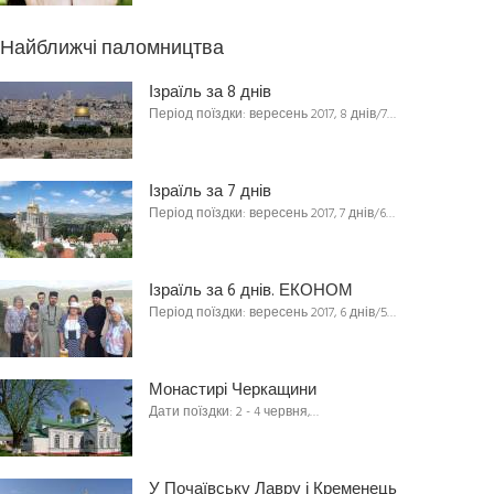
Найближчі паломництва
Ізраїль за 8 днів
Період поїздки: вересень 2017, 8 днів/7…
Ізраїль за 7 днів
Період поїздки: вересень 2017, 7 днів/6…
Ізраїль за 6 днів. ЕКОНОМ
Період поїздки: вересень 2017, 6 днів/5…
Монастирі Черкащини
Дати поїздки: 2 - 4 червня,…
У Почаївську Лавру і Кременець