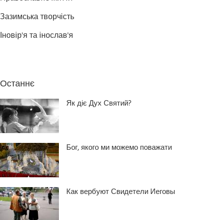
Зазимська творчість
Іновір'я та інослав'я
Останнє
Як діє Дух Святий?
Бог, якого ми можемо поважати
Как вербуют Свидетели Иеговы