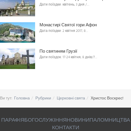
Дати поїздки: квітень, 3 дня /…
Монастирі Святої гори Афон
Дата поїздки: 2 квітня 2017, 8…
По святиням Грузії
Дати поїздок: 17-24 квітня, 8 днів/7…
Ви тут:
Головна
Рубрики
Церковні свята
Христос Воскрес!
ПАРАФІЯ
БОГОСЛУЖІННЯ
НОВИНИ
ПАЛОМНИЦТВА
КОНТАКТИ