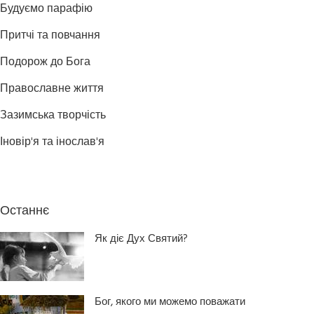
Будуємо парафію
Притчі та повчання
Подорож до Бога
Православне життя
Зазимська творчість
Іновір'я та інослав'я
Останнє
Як діє Дух Святий?
Бог, якого ми можемо поважати