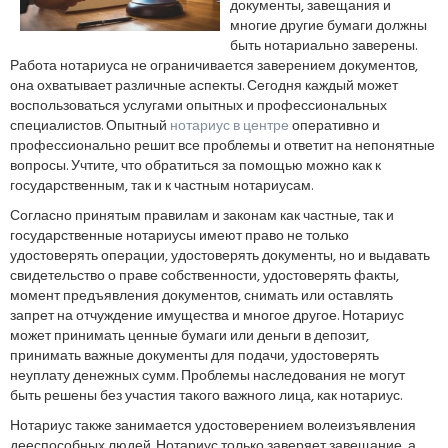
документы, завещания и
многие другие бумаги должны
быть нотариально заверены.
Работа нотариуса не ограничивается заверением документов,
она охватывает различные аспекты. Сегодня каждый может
воспользоваться услугами опытных и профессиональных
специалистов. Опытный
нотариус в центре
оперативно и
профессионально решит все проблемы и ответит на непонятные
вопросы. Учтите, что обратиться за помощью можно как к
государственным, так и к частным нотариусам.
Согласно принятым правилам и законам как частные, так и
государственные нотариусы имеют право не только
удостоверять операции, удостоверять документы, но и выдавать
свидетельство о праве собственности, удостоверять факты,
момент предъявления документов, снимать или оставлять
запрет на отчуждение имущества и многое другое. Нотариус
может принимать ценные бумаги или деньги в депозит,
принимать важные документы для подачи, удостоверять
неуплату денежных сумм. Проблемы наследования не могут
быть решены без участия такого важного лица, как нотариус.
Нотариус также занимается удостоверением волеизъявления
дееспособных людей. Нотариус только заверяет завещание, а