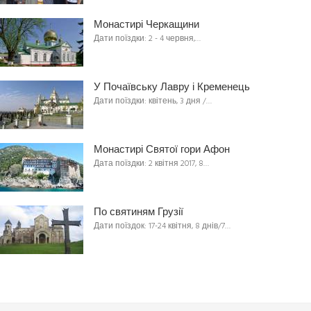
Монастирі Черкащини
Дати поїздки: 2 - 4 червня,…
У Почаївську Лавру і Кременець
Дати поїздки: квітень, 3 дня /…
Монастирі Святої гори Афон
Дата поїздки: 2 квітня 2017, 8…
По святиням Грузії
Дати поїздок: 17-24 квітня, 8 днів/7…