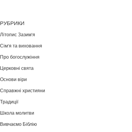
РУБРИКИ
Літопис Зазим'я
Сім'я та виховання
Про богослужіння
Церковні свята
Основи віри
Справжні християни
Традиції
Школа молитви
Вивчаємо Біблію