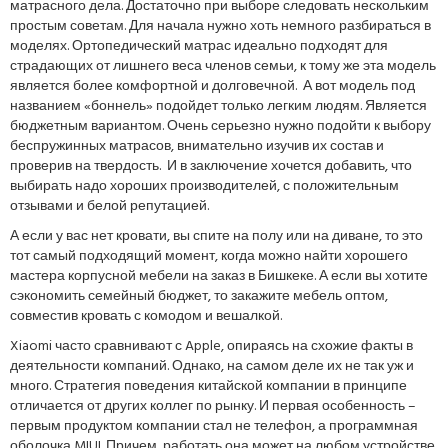
матрасного дела. Достаточно при выборе следовать нескольким
простым советам. Для начала нужно хоть немного разбираться в
моделях. Ортопедический матрас идеально подходят для
страдающих от лишнего веса членов семьи, к тому же эта модель
является более комфортной и долговечной. А вот модель под
названием «боннель» подойдет только легким людям. Является
бюджетным вариантом. Очень серьезно нужно подойти к выбору
беспружинных матрасов, внимательно изучив их состав и
проверив на твердость. И в заключение хочется добавить, что
выбирать надо хороших производителей, с положительным
отзывами и белой репутацией.
А если у вас нет кровати, вы спите на полу или на диване, то это
тот самый подходящий момент, когда можно найти хорошего
мастера корпусной мебели на заказ в Бишкеке. А если вы хотите
сэкономить семейный бюджет, то закажите мебель оптом,
совместив кровать с комодом и вешалкой.
Xiaomi часто сравнивают с Apple, опираясь на схожие факты в
деятельности компаний. Однако, на самом деле их не так уж и
много. Стратегия поведения китайской компании в принципе
отличается от других коллег по рынку. И первая особенность –
первым продуктом компании стал не телефон, а программная
оболочка MIUI. Причем, работать она может на любом устройстве