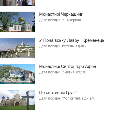
Монастирі Черкащини
Дати поїздки: 2 - 4 червня,…
У Почаївську Лавру і Кременець
Дати поїздки: квітень, 3 дня /…
Монастирі Святої гори Афон
Дата поїздки: 2 квітня 2017, 8…
По святиням Грузії
Дати поїздок: 17-24 квітня, 8 днів/7…