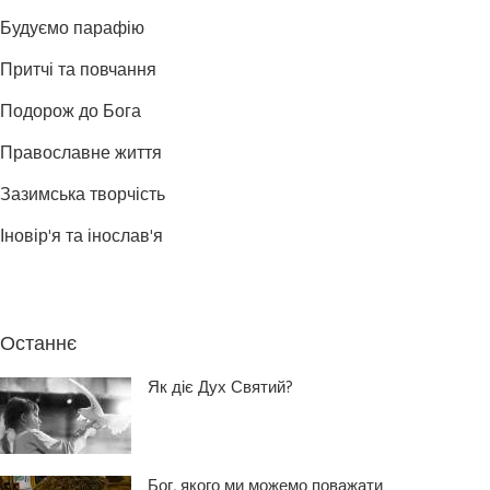
Будуємо парафію
Притчі та повчання
Подорож до Бога
Православне життя
Зазимська творчість
Іновір'я та інослав'я
Останнє
Як діє Дух Святий?
Бог, якого ми можемо поважати