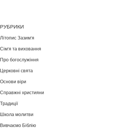
РУБРИКИ
Літопис Зазим'я
Сім'я та виховання
Про богослужіння
Церковні свята
Основи віри
Справжні християни
Традиції
Школа молитви
Вивчаємо Біблію