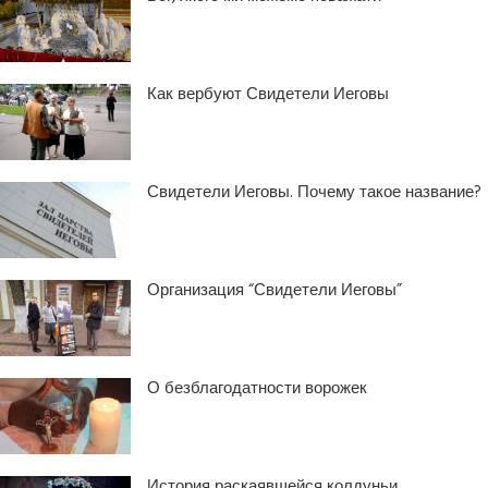
Как вербуют Свидетели Иеговы
Свидетели Иеговы. Почему такое название?
Организация “Свидетели Иеговы”
О безблагодатности ворожек
История раскаявшейся колдуньи