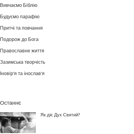
Вивчаємо Біблію
Будуємо парафію
Притчі та повчання
Подорож до Бога
Православне життя
Зазимська творчість
Іновір'я та інослав'я
Останнє
Як діє Дух Святий?