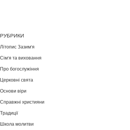
РУБРИКИ
Літопис Зазим'я
Сім'я та виховання
Про богослужіння
Церковні свята
Основи віри
Справжні християни
Традиції
Школа молитви