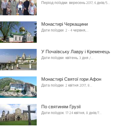
Період поїздки: вересень 2017, 6 днів/5…
Монастирі Черкащини
Дати поїздки: 2 - 4 червня,…
У Почаївську Лавру і Кременець
Дати поїздки: квітень, 3 дня /…
Монастирі Святої гори Афон
Дата поїздки: 2 квітня 2017, 8…
По святиням Грузії
Дати поїздок: 17-24 квітня, 8 днів/7…