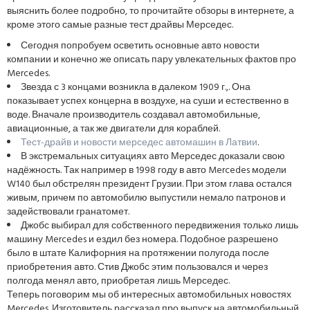
выяснить более подробно, то прочитайте обзоры в интернете, а
кроме этого самые разные тест драйвы Мерседес.
Сегодня попробуем осветить основные авто новости
компании и конечно же описать пару увлекательных фактов про
Mercedes.
Звезда с 3 концами возникла в далеком 1909 г.,. Она
показывает успех концерна в воздухе, на суши и естественно в
воде. Вначале производитель создавал автомобильные,
авиационные, а так же двигатели для кораблей.
Тест-драйв и новости мерседес автомашин в Латвии
.
В экстремальных ситуациях авто Мерседес доказали свою
надёжность. Так например в 1998 году в авто Mercedes модели
W140 был обстрелян президент Грузии. При этом глава остался
живым, причем по автомобилю выпустили немало патронов и
задействовали гранатомет.
Джобс выбирал для собственного передвижения только лишь
машину Mercedes и ездил без номера. Подобное разрешено
было в штате Калифорния на протяжении полугода после
приобретения авто. Стив Джобс этим пользовался и через
полгода менял авто, приобретая лишь Мерседес.
Теперь поговорим мы об интересных автомобильных новостях
Mercedes. Изготовитель рассказал про выпуск на автомобильный