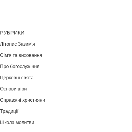
РУБРИКИ
Літопис Зазим'я
Сім'я та виховання
Про богослужіння
Церковні свята
Основи віри
Справжні християни
Традиції
Школа молитви