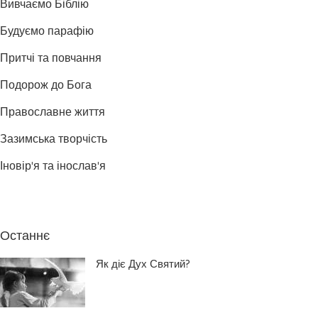
Вивчаємо Біблію
Будуємо парафію
Притчі та повчання
Подорож до Бога
Православне життя
Зазимська творчість
Іновір'я та інослав'я
Останнє
Як діє Дух Святий?