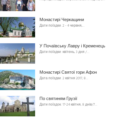
Монастирі Черкащини
Дати поїздки: 2 - 4 червня,…
У Почаївську Лавру і Кременець
Дати поїздки: квітень, 3 дня /…
Монастирі Святої гори Афон
Дата поїздки: 2 квітня 2017, 8…
По святиням Грузії
Дати поїздок: 17-24 квітня, 8 днів/7…