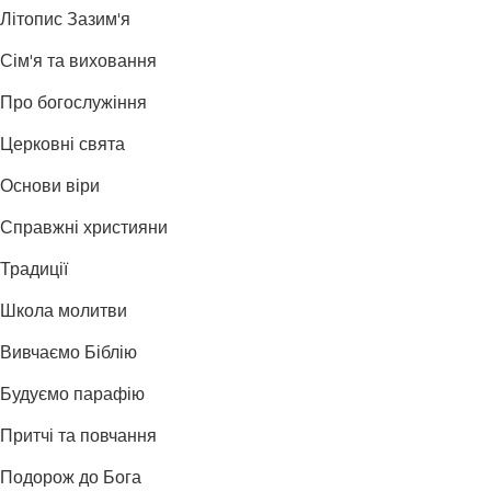
Літопис Зазим'я
Сім'я та виховання
Про богослужіння
Церковні свята
Основи віри
Справжні християни
Традиції
Школа молитви
Вивчаємо Біблію
Будуємо парафію
Притчі та повчання
Подорож до Бога