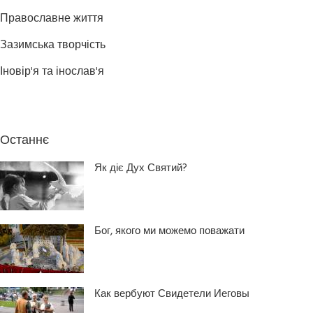
Православне життя
Зазимська творчість
Іновір'я та інослав'я
Останнє
Як діє Дух Святий?
Бог, якого ми можемо поважати
Как вербуют Свидетели Иеговы