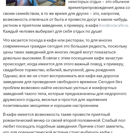
некоторых отдых – это обычное
времяпрепровождения дома со
своим семейством, в то же время для других – это, напротив,
возможность отвлечься от быта и провести досуг в каком-нибудь
уютном и приятном заведении, к примеру, в кафе
boraboracafe.ru
.
Каждый человек выбирает для себя отдых по душе!
Что касается похода в кафе или ресторан, то для многих
современных граждан сегодня это большая редкость, поскольку
цены таких заведений для многих людей могут показаться
довольно высокими. В связи с этим посещение кафе зачастую
происходит, когда имеется для этого важный повод, к примеру,
свадебное торжество, юбилей, выпускной, день рождения.
Однако, все же не стоит воспринимать все кафе как дорогое
заведение для проведения свободного времени. Сегодня без
проблем возможно найти несколько уютных и комфортных
заведений такого типа, которые предназначены для недорогого
дружеского отдыха, веселья и простоя для заряжения
позитивными эмоциями и хорошим настроением.
В кафе имеется возможность также провести приятный
романтический вечер со своей второй половинкой. Слабый пол
любит посещать подобные заведения. Причем стоит заметить,
что для романистической встречи стоит выбирать кафе с