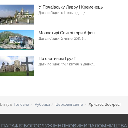
У Почаївську Лавру і Кременець
Дати поїздки: квітень, 3 дня /…
Монастирі Святої гори Афон
Дата поїздки: 2 квітня 2017, 8…
По святиням Грузії
Дати поїздок: 17-24 квітня, 8 днів/7…
Ви тут:
Головна
Рубрики
Церковні свята
Христос Воскрес!
ПАРАФІЯ
БОГОСЛУЖІННЯ
НОВИНИ
ПАЛОМНИЦТВА