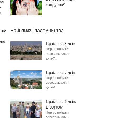
там
колдунов?
ь
и
Найближчі паломництва
и на
жно
Ізраїль за 8 днів
Період поїздки:
вересень 2017, 8
днів/7…
Ізраїль за 7 днів
Період поїздки:
вересень 2017, 7
днів/6…
Ізраїль за 6 днів.
ЕКОНОМ
Період поїздки:
вересень 2017, 6