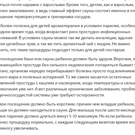
ться почти наравне с взрослыми. Кроме того, детям, как и взрослым,
зно закаливание, а ведь главный эффект сауны состоит именно в эт
чшение терморегуляции и тренировка сосудов.
более полезна для детей ароматерапия в условиях парилки, особен
дное время года, когда возрастает риск простудно-инфекционных
леваний. В условиях сауны можно так же делать ингаляции, вдыхая
ои целебных трав, а так же пить ароматный чай с медом. Но важно
ить, что такие процедуры подходят только для детей постарше.
 посещении бани или сауны ребенок должен быть здоров. Впрочем, 
инающейся простуде без сильного недомогания попариться бывает 
езно, организм нередко перебарывает болезнь просто под влиянием
ого жара и полезных испарений. То же самое касается остаточных
влений простуды с кашлем и насморком, когда температуры и силь
могания уже нет. А вот различные хронические заболевания, проб
дечнососудистой системы уже требуют осторожности.
вое посещение должно быть коротким, причем чем младше ребенок,
ьше он должен находиться в сауне. Для малыша после шести месяц
ое парение должно длиться минут 5-10 максимум. Но если ребенок
енес процедуру нормально, с каждым следующим визитом время м
многу увеличивать.