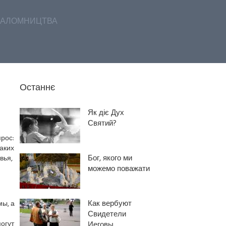
АЛОМНИЦТВА
Останнє
Як діє Дух
Святий?
рос:
каких
Бог, якого ми
вья,
можемо поважати
Как вербуют
мы, а
Свидетели
могут
Иеговы