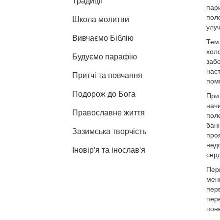
Традиції
пари
поле
Школа молитви
улу
Вивчаємо Біблію
Тем 
холо
Будуємо парафію
забо
наст
Притчі та повчання
помн
Подорож до Бога
При
нач
Православне життя
пол
банн
Зазимська творчість
проя
недо
Іновір'я та інослав'я
сер
Пер
мен
перв
пер
поне