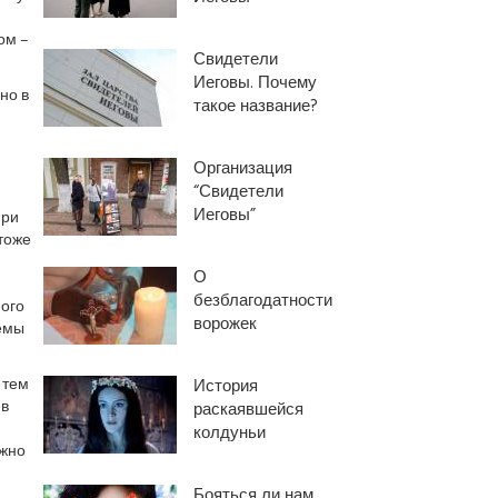
ом –
Свидетели
Иеговы. Почему
но в
такое название?
Организация
“Свидетели
Иеговы”
при
тоже
О
безблагодатности
ного
ворожек
лемы
 тем
История
ев
раскаявшейся
колдуньи
ожно
Бояться ли нам