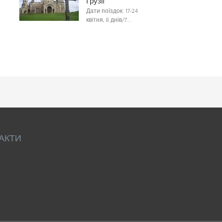
Грузії
Дати поїздок: 17-24
квітня, 8 днів/7…
АКТИ