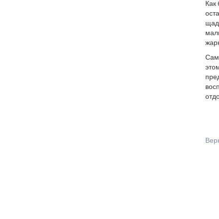
Как 
оста
щад
малы
жарк
Сам
этом
пред
вос
отдо
Вер