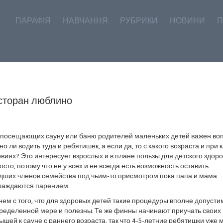
ПАРАФІЯ
НАВЧАННЯ
РУБРИКИ
НОВИНИ
П
сторан люблино
 посещающих сауну или баню родителей маленьких детей важен воп
о ли водить туда и ребятишек, а если да, то с какого возраста и при 
виях? Это интересует взрослых и в плане пользы для детского здоро
осто, потому что не у всех и не всегда есть возможность оставить
дших членов семейства под чьим-то присмотром пока папа и мама
лаждаются парением.
ем с того, что для здоровых детей такие процедуры вполне допусти
пределенной мере и полезны. Те же финны начинают приучать своих
шей к сауне с раннего возраста, так что 4-5-летние ребятишки уже 