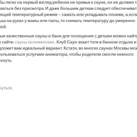
бы легко на первый взгляд ребенок не привык к сауне, он не должен 
ваться без присмотра. И даже большим деткам следует обеспечиват
ящий температурный режим – сажать или укладывать пониже, а есл
ш на руках у мамы или папы, то снижать температуру до умеренно
ой.
ые качественные сауны и бани для посещения с детьми можно найт
 сайте:
сауны коломенская
. Клуб Саун знает толк в банном отдыхе и
ложит вам идеальный вариант. Кстати, во многих саунах Москвы мо
пользоваться услугами аниматора, чтобы родители смогли немного
хнуть.
нуться