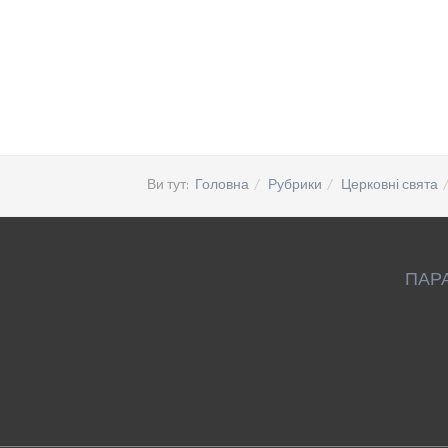
Ви тут:
Головна
Рубрики
Церковні свята
ПАР