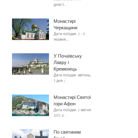
днів/5…
Монастирі
Черкащини
Дати поїздки: 2 - 4
червня,…
У Почаївську
Лавру і
Кременець
Дати поїздки: квітень,
3 дня /…
Монастирі Святої
гори Афон
Дата поїздки: 2 квітня
2017, 8…
По святиням