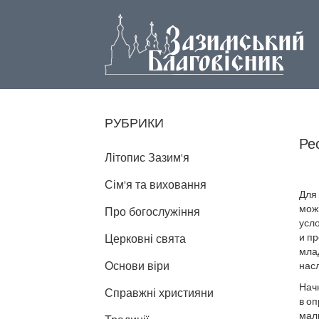
РУБРИКИ
Ре
Літопис Зазим'я
Сім'я та виховання
Для
можн
Про богослужіння
усло
и пр
Церковні свята
мла
Основи віри
нас
Начн
Справжні християни
в о
малы