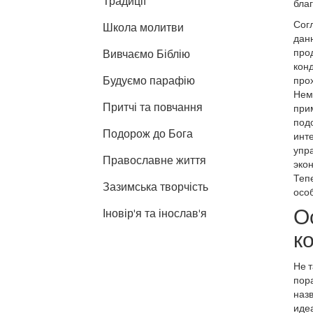
Традиції
бла
Согл
Школа молитви
данн
прод
Вивчаємо Біблію
кон
Будуємо парафію
прох
Нем
Притчі та повчання
при
под
Подорож до Бога
инт
упра
Православне життя
эко
Тепе
Зазимська творчість
особ
О
Іновір'я та інослав'я
к
Не т
пор
назв
иде