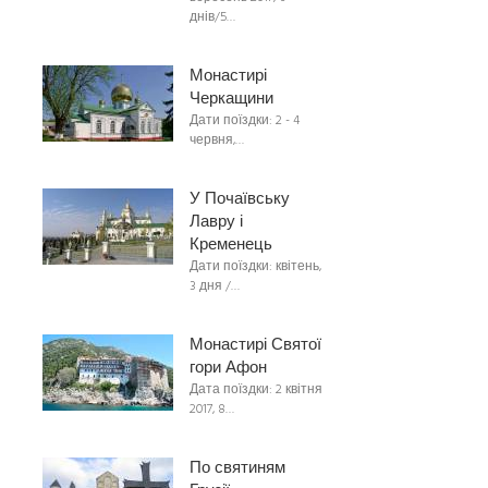
днів/5…
Монастирі
Черкащини
Дати поїздки: 2 - 4
червня,…
У Почаївську
Лавру і
Кременець
Дати поїздки: квітень,
3 дня /…
Монастирі Святої
гори Афон
Дата поїздки: 2 квітня
2017, 8…
По святиням