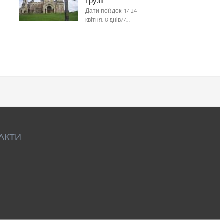
Грузії
Дати поїздок: 17-24
квітня, 8 днів/7…
АКТИ