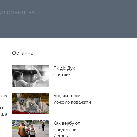
АЛОМНИЦТВА
Останнє
Як діє Дух
Святий?
Бог, якого ми
свою
можемо поважати
ет
и, а
Как вербуют
Свидетели
ю
Иеговы