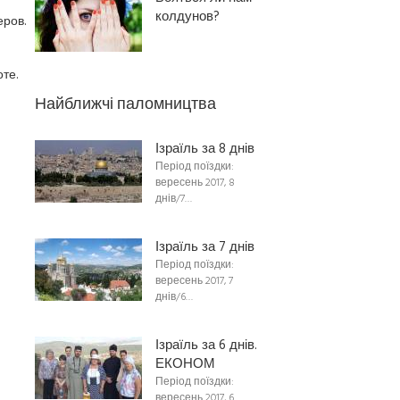
колдунов?
еров.
те.
Найближчі паломництва
Ізраїль за 8 днів
Період поїздки:
вересень 2017, 8
днів/7…
Ізраїль за 7 днів
Період поїздки:
вересень 2017, 7
днів/6…
Ізраїль за 6 днів.
ЕКОНОМ
Період поїздки:
вересень 2017, 6