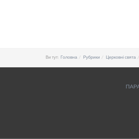
Ви тут:
Головна
Рубрики
Церковні свята
ПАР