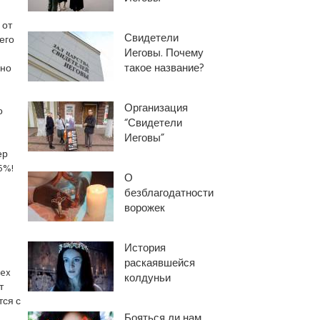
 от
Свидетели
его
Иеговы. Почему
такое название?
ьно
Организация
о
“Свидетели
Иеговы”
ер
5%!
О
безблагодатности
ворожек
История
раскаявшейся
tex
колдуньи
т
тся с
Бояться ли нам