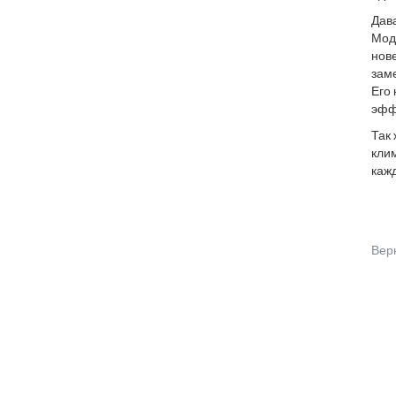
Дава
Моде
нов
заме
Его 
эфф
Так 
клим
кажд
Вер