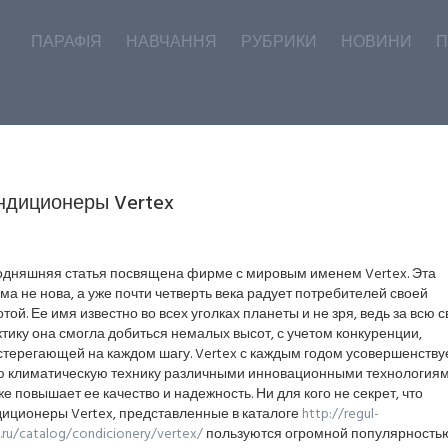
ПАРАФІЯ
НАВЧАННЯ
РУБРИКИ
НОВИНИ
П
ндиционеры Vertex
одняшняя статья посвящена фирме с мировым именем Vertex. Эта
а не нова, а уже почти четверть века радует потребителей своей
той. Ее имя известно во всех уголках планеты и не зря, ведь за всю 
тику она смогла добиться немалых высот, с учетом конкуренции,
стерегающей на каждом шагу. Vertex с каждым годом усовершенству
ю климатическую технику различными инновационными технологиям
же повышает ее качество и надежность. Ни для кого не секрет, что
диционеры Vertex, представленные в каталоге
http://regul-
.ru/catalog/condicionery/vertex/
пользуются огромной популярность