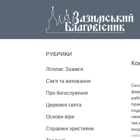
РУБРИКИ
Ко
Літопис Зазим'я
Сім'я та виховання
Сег
фирм
Про богослужіння
рабо
прак
Церковні свята
под
Основи віри
сво
так 
Справжні християни
кон
vent