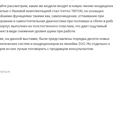
йте рассмотрим, какие же модели входят в новую линию кондицион
лью с базовой комплектацией стал Vertex TRITON, он оснащен
ейшими функциями такими как, самоочищение, оттаивание при
рзании и самостоятельная диагностика при поломках и сбоях в рабо
корпус выполнен из толстостенного пластика, что дает ощутимый
ект в виде снижения уровня шума при работе.
же, на данной выставке, были представлены порядка десяти новых
атических систем и кондиционеров из линейки ZOO. Но отдельно о
ом из них лучше поговорить с продавцом консультантом.
нуться