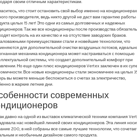
годаря своим отличным характеристикам.
аситесь, что стоит остановить свой выбор именно на кондиционерах
ого производителя, ведь никто другой не даст вам гарантию работы 
укта целых 15 лет! Это одни из самых долговечных и надежных
диционеров. Так же все кондиционеры после производства обязател
одят контроль на их качество и на отсутствие заводских браков.
аловажными преимуществами стали и новейшие технологии, что
меняются для дополнительной очистки воздушных потоков, идеальн
огнанная механика кондиционера может настраиваться с помощью
еллектуальной системы, что создает дополнительный комфорт при
влении. Но еще один плюс кондиционеров Vertex заключен в их суп
номичности. Все новые кондиционеры стали экономичнее на целых 3
рь вы можете меньше беспокоиться о счетах за электричество,
енно в жаркие летние дни.
собенности современных
ондиционеров
ак давно на одной из выставок климатической техники компания Ver
адовала нас новейшей линией своих кондиционеров. Эта линия носи
ание ZOO, в ней собраны все самые лучшие технологии, что сочетае
альным и необычным дизайном самого продукта.