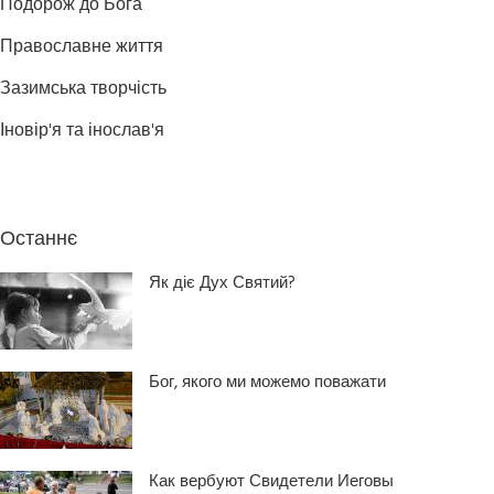
Подорож до Бога
Православне життя
Зазимська творчість
Іновір'я та інослав'я
Останнє
Як діє Дух Святий?
Бог, якого ми можемо поважати
Как вербуют Свидетели Иеговы