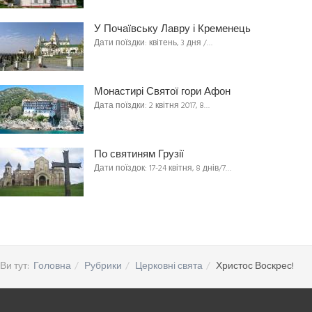
У Почаївську Лавру і Кременець
Дати поїздки: квітень, 3 дня /…
Монастирі Святої гори Афон
Дата поїздки: 2 квітня 2017, 8…
По святиням Грузії
Дати поїздок: 17-24 квітня, 8 днів/7…
Ви тут:
Головна
Рубрики
Церковні свята
Христос Воскрес!