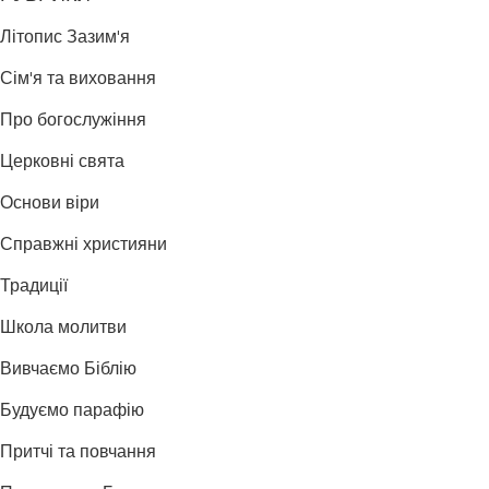
Літопис Зазим'я
Сім'я та виховання
Про богослужіння
Церковні свята
Основи віри
Справжні християни
Традиції
Школа молитви
Вивчаємо Біблію
Будуємо парафію
Притчі та повчання