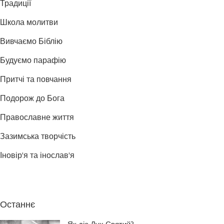
Традиції
Школа молитви
Вивчаємо Біблію
Будуємо парафію
Притчі та повчання
Подорож до Бога
Православне життя
Зазимська творчість
Іновір'я та інослав'я
Останнє