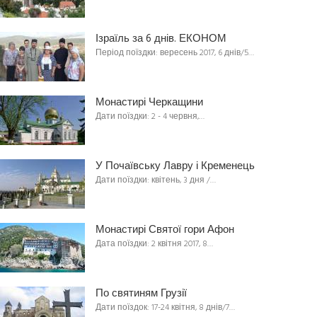
Ізраїль за 6 днів. ЕКОНОМ
Період поїздки: вересень 2017, 6 днів/5…
Монастирі Черкащини
Дати поїздки: 2 - 4 червня,…
У Почаївську Лавру і Кременець
Дати поїздки: квітень, 3 дня /…
Монастирі Святої гори Афон
Дата поїздки: 2 квітня 2017, 8…
По святиням Грузії
Дати поїздок: 17-24 квітня, 8 днів/7…