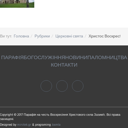
Ви тут:
Головна
Рубрики
Церковні свята
Христос Воскрес!
ПАРАФІЯ
БОГОСЛУЖІННЯ
НОВИНИ
ПАЛОМНИЦТВА
КОНТАКТИ
Copyright © 2017 Парафія на честь Воскресіння Христового села Зазим'є. Всі права
захищені.
Designed by
minitek.gr
& programing
Joomla