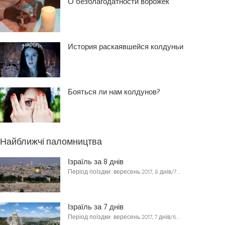
О безблагодатности ворожек
История раскаявшейся колдуньи
Бояться ли нам колдунов?
Найближчі паломництва
Ізраїль за 8 днів
Період поїздки: вересень 2017, 8 днів/7…
Ізраїль за 7 днів
Період поїздки: вересень 2017, 7 днів/6…