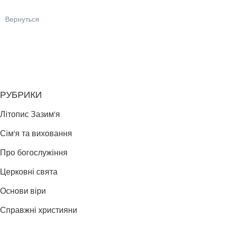
Вернуться
РУБРИКИ
Літопис Зазим'я
Сім'я та виховання
Про богослужіння
Церковні свята
Основи віри
Справжні християни