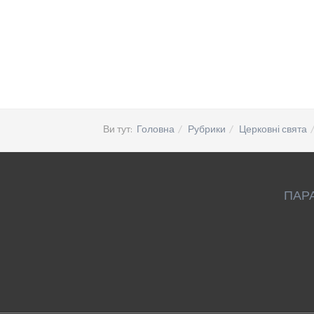
Ви тут:
Головна
Рубрики
Церковні свята
ПАР