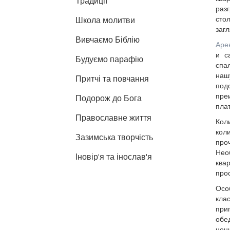
Традиції
раз
сто
Школа молитви
загл
Вивчаємо Біблію
Аре
и с
Будуємо парафію
спа
наш
Притчі та повчання
под
пре
Подорож до Бога
плат
Православне життя
Кол
коли
Зазимська творчість
проч
Нео
Іновір'я та інослав'я
ква
про
Осо
кла
при
обе