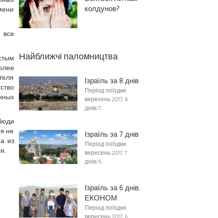
пных
колдунов?
мени
 все
Найближчі паломництва
стым
олее
теля
Ізраїль за 8 днів
ство
Період поїздки:
жных
вересень 2017, 8
днів/7…
Люди
ся не
Ізраїль за 7 днів
а из
Період поїздки:
и.
вересень 2017, 7
днів/6…
Ізраїль за 6 днів.
ЕКОНОМ
Період поїздки:
вересень 2017, 6