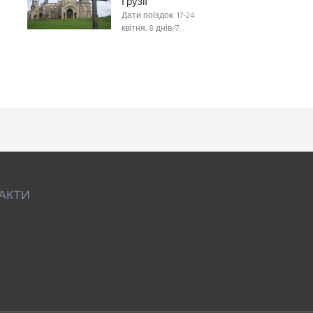
Грузії
Дати поїздок: 17-24
квітня, 8 днів/7…
АКТИ