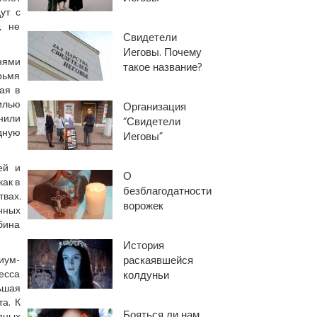
ут с
, не
Свидетели
Иеговы. Почему
нями
такое название?
рьмя
ая в
илью
Организация
нили
“Свидетели
дную
Иеговы”
ей и
О
как в
безблагодатности
твах.
ворожек
нных
бина
История
иум-
раскаявшейся
есса
колдуньи
ьшая
а. К
Бояться ли нам