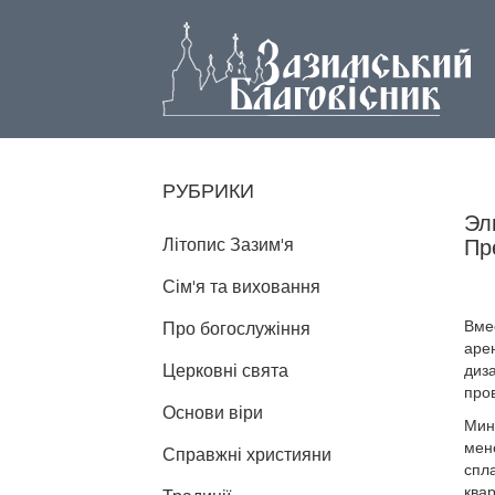
РУБРИКИ
Эл
Літопис Зазим'я
Пр
Сім'я та виховання
Вме
Про богослужіння
аре
Церковні свята
диз
пров
Основи віри
Мин
мен
Справжні християни
спл
ква