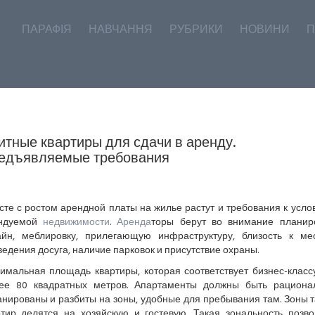
ПАРАФІЯ
НАВЧАННЯ
РУБРИКИ
НОВИНИ
П
итные квартиры для сдачи в аренду.
едъявляемые требования
сте с ростом арендной платы на жилье растут и требования к усло
ндуемой
недвижимости
.
Аренда
торы берут во внимание планиро
айн, меблировку, прилегающую инфраструктуру, близость к ме
едения досуга, наличие парковок и присутствие охраны.
имальная площадь квартиры, которая соответствует бизнес-классу
ее 80 квадратных метров. Апартаменты должны быть рациона
анированы и разбиты на зоны, удобные для пребывания там. Зоны т
ртир делятся на хозяйскую и гостевую. Такая зональность позво