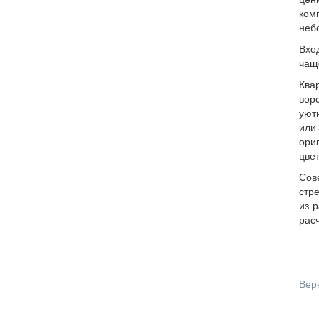
цен
ком
неб
Вхо
чащ
Ква
вор
уют
или
ори
цве
Сов
стре
из 
рас
Вер