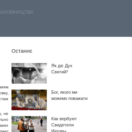
АЛОМНИЦТВА
Останнє
Як діє Дух
Святий?
виям
Бог, якого ми
вку,
можемо поважати
стам
, не
Как вербуют
льно
Свидетели
аких
Иеговы
ляет