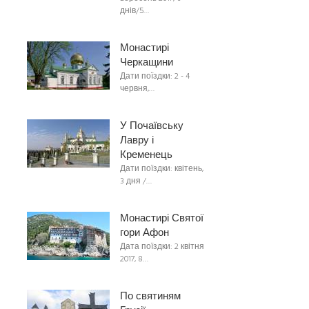
днів/5…
Монастирі
Черкащини
Дати поїздки: 2 - 4
червня,…
У Почаївську
Лавру і
Кременець
Дати поїздки: квітень,
3 дня /…
Монастирі Святої
гори Афон
Дата поїздки: 2 квітня
2017, 8…
По святиням