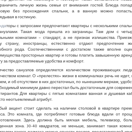
граничить личную жизнь семьи от внимания гостей. Блюда попад
ловую без прохождения спальни, а в ванную можно попасть
ядывая в гостиную.
нда
торы с запросами предпочитают квартиры с несколькими спаль
анузлами. Такая мода пришла из заграницы. Там дом с четы
льными комнатами – стандарт, а не признак излишества. Приезж
у страну, иностранцы, естественно отдают предпочтение ж
обного рода. Соотечественники с достатком также вполне оце
имущества просторных квартир и готовы платить завышенную арен
у за предоставляемые удобства и комфорт.
ичество санузлов определяется количеством проживающих люд
чеством комнат. О «прелестях» жизни в коммуналках речь не идет, 
ем, и об отсутствии в них достаточных, по нынешним меркам, удобс
бходимый минимум давно перестал быть достаточным для совреме
ртирантов. Для квартиры с пятью комнатами ванная и душевая ка
сто неотъемлемый атрибут.
бый акцент стоит сделать на наличии столовой в квартире прем
сса. Это комната, где потребляют готовые блюда вдали от проц
готовления. Здесь должна быть мягкая мебель, телевизор, бол
денная зона. 30-40 квадратов, не меньше, занимает такая комнат