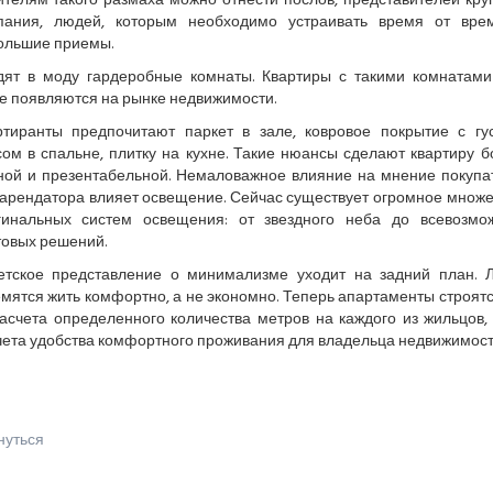
ителям такого размаха можно отнести послов, представителей кру
пания, людей, которым необходимо устраивать время от вре
ольшие приемы.
дят в моду гардеробные комнаты. Квартиры с такими комнатами
е появляются на рынке недвижимости.
ртиранты предпочитают паркет в зале, ковровое покрытие с гу
сом в спальне, плитку на кухне. Такие нюансы сделают квартиру б
ной и презентабельной. Немаловажное влияние на мнение покупа
 арендатора влияет освещение. Сейчас существует огромное множе
гинальных систем освещения: от звездного неба до всевозмо
товых решений.
етское представление о минимализме уходит на задний план. 
мятся жить комфортно, а не экономно. Теперь апартаменты строят
расчета определенного количества метров на каждого из жильцов, 
чета удобства комфортного проживания для владельца недвижимост
нуться