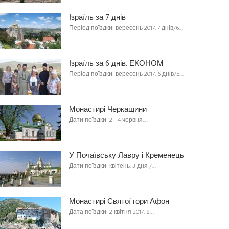
Ізраїль за 7 днів
Період поїздки: вересень 2017, 7 днів/6…
Ізраїль за 6 днів. ЕКОНОМ
Період поїздки: вересень 2017, 6 днів/5…
Монастирі Черкащини
Дати поїздки: 2 - 4 червня,…
У Почаївську Лавру і Кременець
Дати поїздки: квітень, 3 дня /…
Монастирі Святої гори Афон
Дата поїздки: 2 квітня 2017, 8…