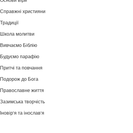
Основи віри
Справжні християни
Традиції
Школа молитви
Вивчаємо Біблію
Будуємо парафію
Притчі та повчання
Подорож до Бога
Православне життя
Зазимська творчість
Іновір'я та інослав'я