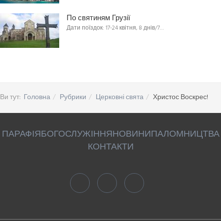
По святиням Грузії
Дати поїздок: 17-24 квітня, 8 днів/7…
Ви тут:
Головна
Рубрики
Церковні свята
Христос Воскрес!
ПАРАФІЯ
БОГОСЛУЖІННЯ
НОВИНИ
ПАЛОМНИЦТВА
КОНТАКТИ