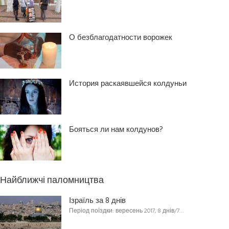
О безблагодатности ворожек
История раскаявшейся колдуньи
Бояться ли нам колдунов?
Найближчі паломництва
Ізраїль за 8 днів
Період поїздки: вересень 2017, 8 днів/7…