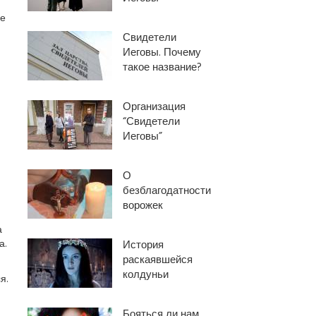
ее
Свидетели
Иеговы. Почему
такое название?
Организация
“Свидетели
Иеговы”
О
безблагодатности
ворожек
а
а.
История
раскаявшейся
колдуньи
я.
Бояться ли нам