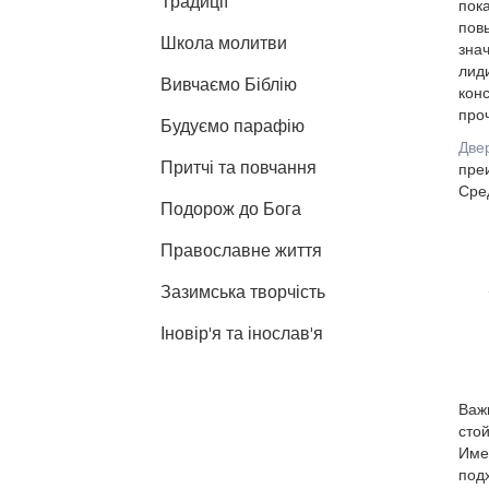
Традиції
пока
пов
Школа молитви
знач
лид
Вивчаємо Біблію
кон
проч
Будуємо парафію
Двер
Притчі та повчання
пре
Сред
Подорож до Бога
Православне життя
Зазимська творчість
Іновір'я та інослав'я
Важн
стой
Име
подх