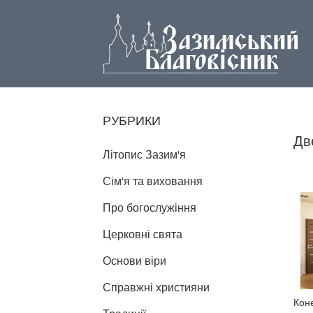
РУБРИКИ
Дв
Літопис Зазим'я
Сім'я та виховання
Про богослужіння
Церковні свята
Основи віри
Справжні християни
Коне