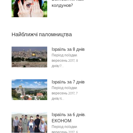
колдунов?
Найближчі паломництва
Ізраїль за 8 днів
Період поїздки:
вересень 2017, 8
днів/7…
Ізраїль за 7 днів
Період поїздки:
вересень 2017, 7
днів/6…
Ізраїль за 6 днів.
ЕКОНОМ
Період поїздки:
вересень 2017, 6