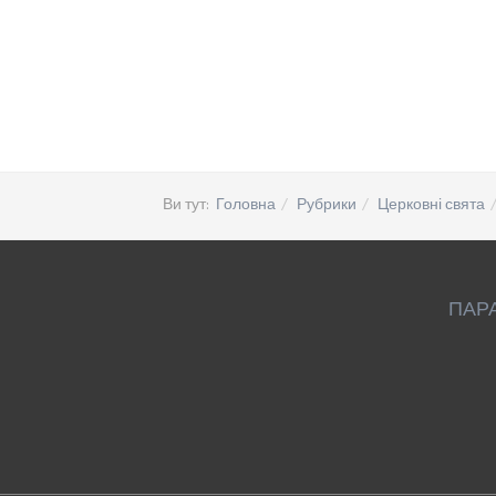
Ви тут:
Головна
Рубрики
Церковні свята
ПАР