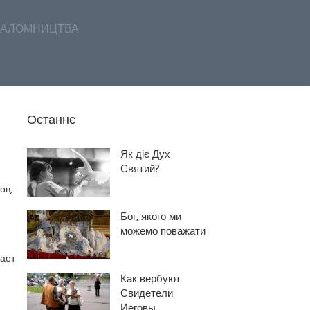
АЛОМНИЦТВА
Останнє
Як діє Дух
Святий?
ов,
Бог, якого ми
можемо поважати
гает
Как вербуют
Свидетели
Иеговы