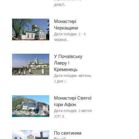
днів/5…
Монастирі
Черкащини
Дати поїздки: 2 - 4
червня,…
У Почаївську
Лавру і
Кременець
Дати поїздки: квітень,
3 дня /…
Монастирі Святої
гори Афон
Дата поїздки: 2 квітня
2017, 8…
По святиням