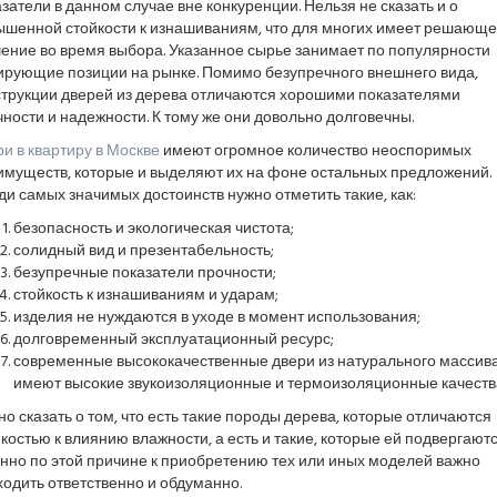
затели в данном случае вне конкуренции. Нельзя не сказать и о
ышенной стойкости к изнашиваниям, что для многих имеет решающ
ение во время выбора. Указанное сырье занимает по популярности
ирующие позиции на рынке. Помимо безупречного внешнего вида,
струкции дверей из дерева отличаются хорошими показателями
ности и надежности. К тому же они довольно долговечны.
и в квартиру в Москве
имеют огромное количество неоспоримых
имуществ, которые и выделяют их на фоне остальных предложений.
и самых значимых достоинств нужно отметить такие, как:
безопасность и экологическая чистота;
солидный вид и презентабельность;
безупречные показатели прочности;
стойкость к изнашиваниям и ударам;
изделия не нуждаются в уходе в момент использования;
долговременный эксплуатационный ресурс;
современные высококачественные двери из натурального массив
имеют высокие звукоизоляционные и термоизоляционные качеств
о сказать о том, что есть такие породы дерева, которые отличаются
костью к влиянию влажности, а есть и такие, которые ей подвергаютс
нно по этой причине к приобретению тех или иных моделей важно
одить ответственно и обдуманно.