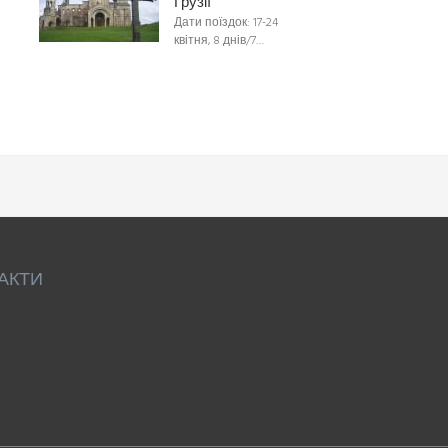
Грузії
Дати поїздок: 17-24
квітня, 8 днів/7…
АКТИ