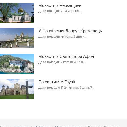
Монастирі Черкащини
Дати поїздки: 2 - 4 червня,…
У Почаївську Лавру і Кременець
Дати поїздки: квітень, 3 дня /…
Монастирі Святої гори Афон
Дата поїздки: 2 квітня 2017, 8…
По святиням Грузії
Дати поїздок: 17-24 квітня, 8 днів/7…