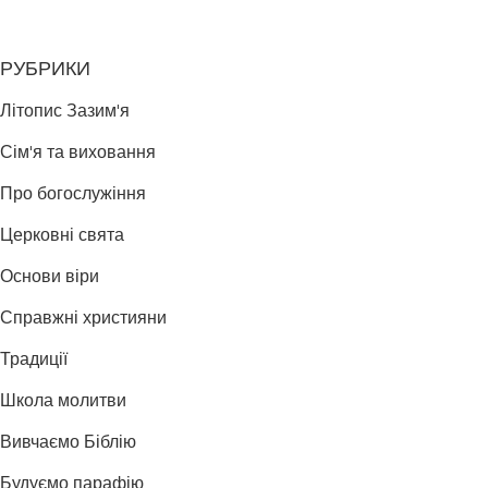
РУБРИКИ
Літопис Зазим'я
Сім'я та виховання
Про богослужіння
Церковні свята
Основи віри
Справжні християни
Традиції
Школа молитви
Вивчаємо Біблію
Будуємо парафію