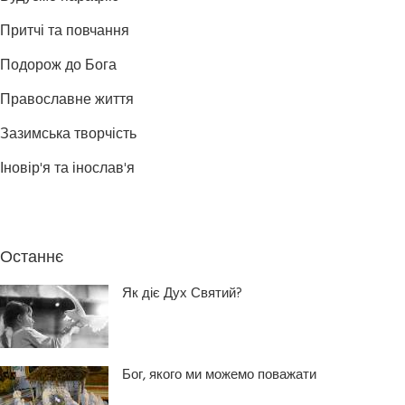
Притчі та повчання
Подорож до Бога
Православне життя
Зазимська творчість
Іновір'я та інослав'я
Останнє
Як діє Дух Святий?
Бог, якого ми можемо поважати