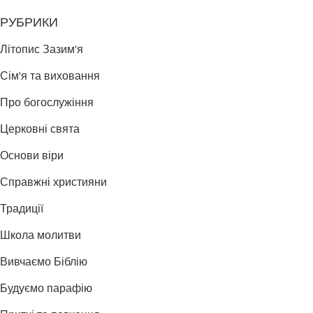
РУБРИКИ
Літопис Зазим'я
Сім'я та виховання
Про богослужіння
Церковні свята
Основи віри
Справжні християни
Традиції
Школа молитви
Вивчаємо Біблію
Будуємо парафію