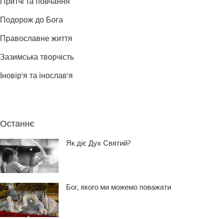
Притчі та повчання
Подорож до Бога
Православне життя
Зазимська творчість
Іновір'я та інослав'я
Останнє
Як діє Дух Святий?
Бог, якого ми можемо поважати