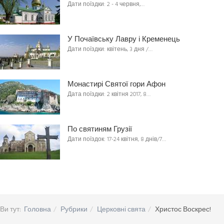
Дати поїздки: 2 - 4 червня,…
У Почаївську Лавру і Кременець
Дати поїздки: квітень, 3 дня /…
Монастирі Святої гори Афон
Дата поїздки: 2 квітня 2017, 8…
По святиням Грузії
Дати поїздок: 17-24 квітня, 8 днів/7…
Ви тут:
Головна
Рубрики
Церковні свята
Христос Воскрес!