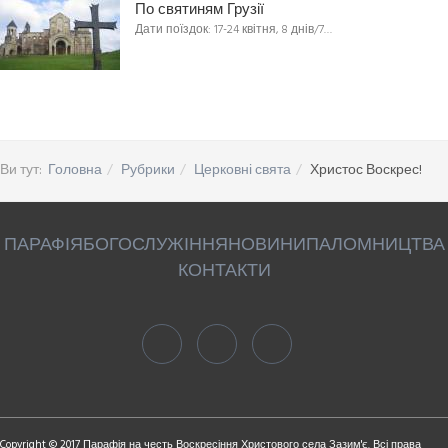
По святиням Грузії
Дати поїздок: 17-24 квітня, 8 днів/7…
Ви тут:
Головна
Рубрики
Церковні свята
Христос Воскрес!
ПАРАФІЯ
БОГОСЛУЖІННЯ
НОВИНИ
ПАЛОМНИЦТВА
КОНТАКТИ
Copyright © 2017 Парафія на честь Воскресіння Христового села Зазим'є. Всі права