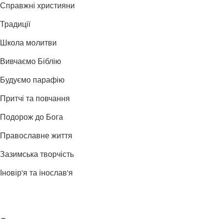
Справжні християни
Традиції
Школа молитви
Вивчаємо Біблію
Будуємо парафію
Притчі та повчання
Подорож до Бога
Православне життя
Зазимська творчість
Іновір'я та інослав'я