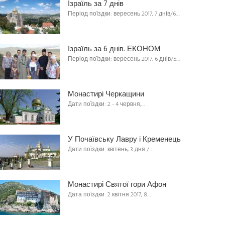
Ізраїль за 7 днів
Період поїздки: вересень 2017, 7 днів/6…
Ізраїль за 6 днів. ЕКОНОМ
Період поїздки: вересень 2017, 6 днів/5…
Монастирі Черкащини
Дати поїздки: 2 - 4 червня,…
У Почаївську Лавру і Кременець
Дати поїздки: квітень, 3 дня /…
Монастирі Святої гори Афон
Дата поїздки: 2 квітня 2017, 8…