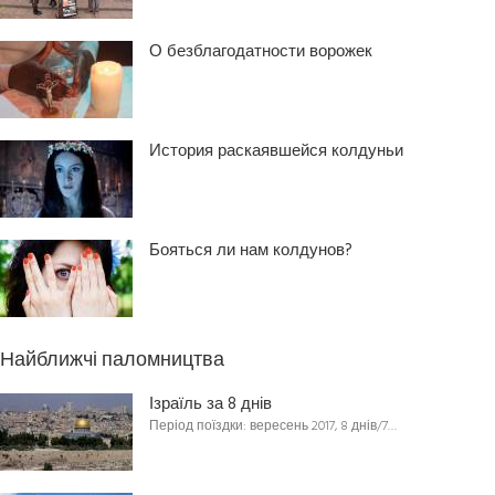
О безблагодатности ворожек
История раскаявшейся колдуньи
Бояться ли нам колдунов?
Найближчі паломництва
Ізраїль за 8 днів
Період поїздки: вересень 2017, 8 днів/7…