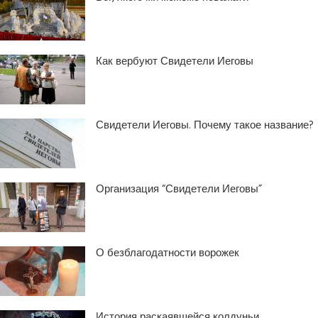
Как вербуют Свидетели Иеговы
Свидетели Иеговы. Почему такое название?
Организация “Свидетели Иеговы”
О безблагодатности ворожек
История раскаявшейся колдуньи