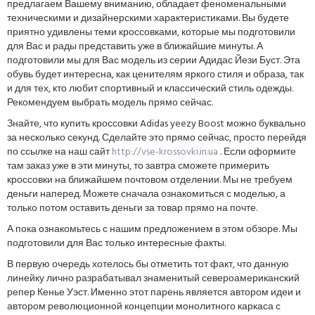
предлагаем Вашему вниманию, обладает феноменальными
техническими и дизайнерскими характеристиками. Вы будете
приятно удивлены теми кроссовками, которые мы подготовили
для Вас и рады представить уже в ближайшие минуты. А
подготовили мы для Вас модель из серии Адидас Йези Буст. Эта
обувь будет интересна, как ценителям яркого стиля и образа, так
и для тех, кто любит спортивный и классический стиль одежды.
Рекомендуем выбрать модель прямо сейчас.
Знайте, что купить кроссовки Adidas yeezy Boost можно буквально
за несколько секунд. Сделайте это прямо сейчас, просто перейдя
по ссылке на наш сайт
http://vse-krossovki.in.ua
. Если оформите
там заказ уже в эти минуты, то завтра сможете примерить
кроссовки на ближайшем почтовом отделении. Мы не требуем
деньги наперед. Можете сначала ознакомиться с моделью, а
только потом оставить деньги за товар прямо на почте.
А пока ознакомьтесь с нашим предложением в этом обзоре. Мы
подготовили для Вас только интересные факты.
В первую очередь хотелось бы отметить тот факт, что данную
линейку лично разрабатывал знаменитый североамериканский
репер Кенье Уэст. Именно этот парень является автором идеи и
автором революционной концепции монолитного каркаса с