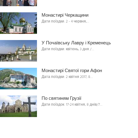
Монастирі Черкащини
Дати поїздки: 2 - 4 червня,…
У Почаївську Лавру і Кременець
Дати поїздки: квітень, 3 дня /…
Монастирі Святої гори Афон
Дата поїздки: 2 квітня 2017, 8…
По святиням Грузії
Дати поїздок: 17-24 квітня, 8 днів/7…