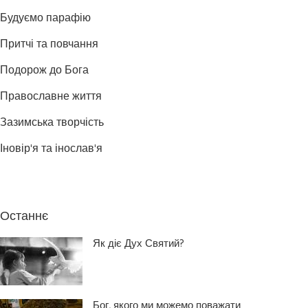
Будуємо парафію
Притчі та повчання
Подорож до Бога
Православне життя
Зазимська творчість
Іновір'я та інослав'я
Останнє
Як діє Дух Святий?
Бог, якого ми можемо поважати