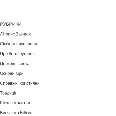
РУБРИКИ
Літопис Зазим'я
Сім'я та виховання
Про богослужіння
Церковні свята
Основи віри
Справжні християни
Традиції
Школа молитви
Вивчаємо Біблію