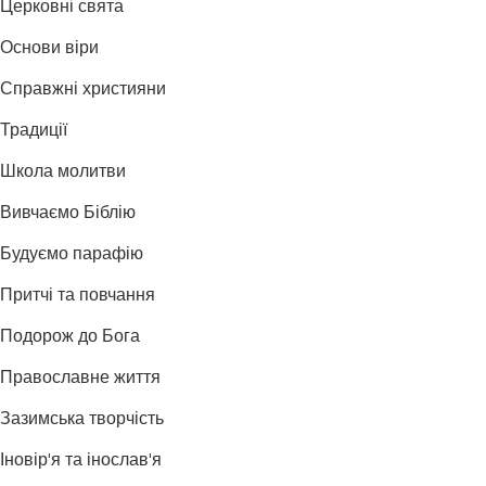
Церковні свята
Основи віри
Справжні християни
Традиції
Школа молитви
Вивчаємо Біблію
Будуємо парафію
Притчі та повчання
Подорож до Бога
Православне життя
Зазимська творчість
Іновір'я та інослав'я