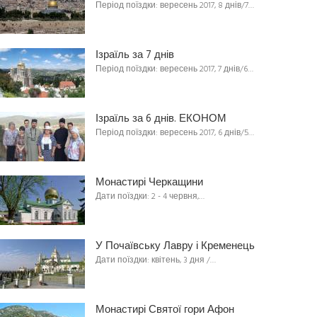
Період поїздки: вересень 2017, 8 днів/7…
Ізраїль за 7 днів
Період поїздки: вересень 2017, 7 днів/6…
Ізраїль за 6 днів. ЕКОНОМ
Період поїздки: вересень 2017, 6 днів/5…
Монастирі Черкащини
Дати поїздки: 2 - 4 червня,…
У Почаївську Лавру і Кременець
Дати поїздки: квітень, 3 дня /…
Монастирі Святої гори Афон