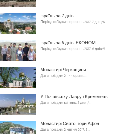
Ізраїль за 7 днів
Період поїздки: вересень 2017, 7 днів/6…
Ізраїль за 6 днів. ЕКОНОМ
Період поїздки: вересень 2017, 6 днів/5…
Монастирі Черкащини
Дати поїздки: 2 - 4 червня,…
У Почаївську Лавру і Кременець
Дати поїздки: квітень, 3 дня /…
Монастирі Святої гори Афон
Дата поїздки: 2 квітня 2017, 8…