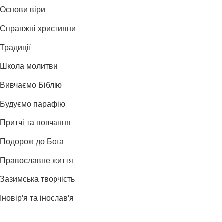
Основи віри
Справжні християни
Традиції
Школа молитви
Вивчаємо Біблію
Будуємо парафію
Притчі та повчання
Подорож до Бога
Православне життя
Зазимська творчість
Іновір'я та інослав'я