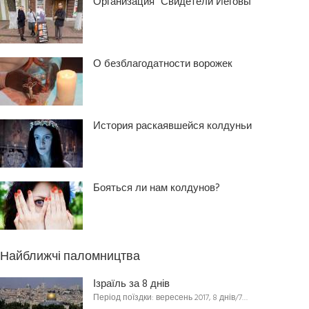
Организация “Свидетели Иеговы”
О безблагодатности ворожек
История раскаявшейся колдуньи
Бояться ли нам колдунов?
Найближчі паломництва
Ізраїль за 8 днів
Період поїздки: вересень 2017, 8 днів/7…