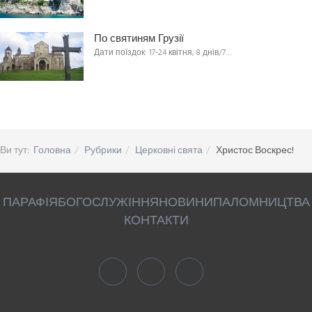
По святиням Грузії
Дати поїздок: 17-24 квітня, 8 днів/7…
Ви тут:
Головна
Рубрики
Церковні свята
Христос Воскрес!
ПАРАФІЯ
БОГОСЛУЖІННЯ
НОВИНИ
ПАЛОМНИЦТВА
КОНТАКТИ