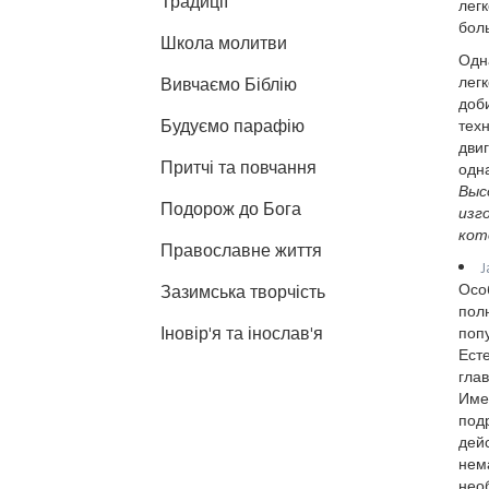
Традиції
легк
бол
Школа молитви
Одн
легк
Вивчаємо Біблію
доби
Будуємо парафію
техн
двиг
Притчі та повчання
одна
Выс
Подорож до Бога
изг
кот
Православне життя
J
Осо
Зазимська творчість
пол
Іновір'я та інослав'я
поп
Есте
глав
Имен
подр
дей
нема
нео