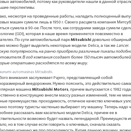
овых автомобилей, потому как руководители нашли в данной отрасл
ьшие перспективы.
ако, несмотря на проведенные работы, наладить полноценный выпу
овых машин сумели лишь в 1950 г. Своего расцвета компания Митсу
ться сумела в 90-ое. После того, как сотрудники завода сумели сдел
ологию (GDI), которая в наше время применяется повсеместно в
ателях. По сути автомобильный парк
Mitsubishi
довольно обширный
ко можно будет выделить некоторые модели: Delica, а так же
Lancer.
окую популярность на ранчо приобрели различные пикапы подобн
отовителя. В год компания создает более 150 тысяч автомобилей
орые оперативно расходятся по всему миру.
aunumi automasinas Mitsubishi
.
бого внимания заслуживает Pajero, представляющий собой
норазмерный внедорожник. Нужно пояснить, это действительно сам
улярная машина
Mitsubishi Motors
, причем выпускается с 1982 года
ственно в конструкцию внесли массу разных изменений, тем не мен
ные преимущества: проходимость, отличное качество ключевых узло
но поэтому туристы частенько выбирают эту машину. Теперь надо ч
обнее рассказать вам касательно модели Delica, причем ее в
ствительности возможно будет назвать легендарной. Преимуществ и
ло, но в том случае если говорить о ключевых, сначала сказать
бходимо конечно же про проходимость. Купив данную машину, можн