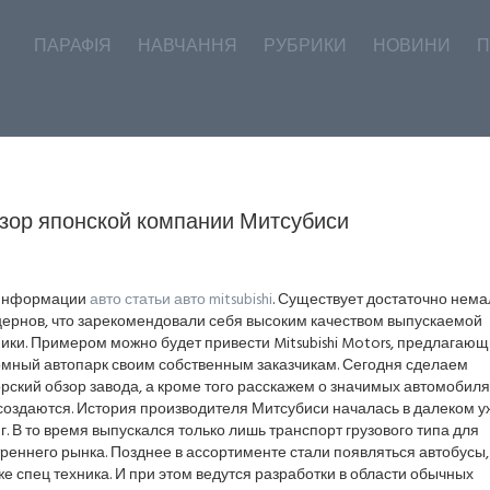
ПАРАФІЯ
НАВЧАННЯ
РУБРИКИ
НОВИНИ
П
зор японской компании Митсубиси
информации
авто статьи авто mitsubishi
. Существует достаточно нема
цернов, что зарекомендовали себя высоким качеством выпускаемой
ики. Примером можно будет привести Mitsubishi Motors, предлагаю
омный автопарк своим собственным заказчикам. Сегодня сделаем
рский обзор завода, а кроме того расскажем о значимых автомобиля
создаются. История производителя Митсубиси началась в далеком у
 г. В то время выпускался только лишь транспорт грузового типа для
реннего рынка. Позднее в ассортименте стали появляться автобусы,
же спец техника. И при этом ведутся разработки в области обычных