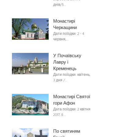
днів/5…
Монастирі
Черкащини
Дати поїздки: 2 - 4
червня,…
У Почаївську
Лавру і
Кременець
Дати поїздки: квітень,
3 дня /…
Монастирі Святої
гори Афон
Дата поїздки: 2 квітня
2017, 8…
По святиням