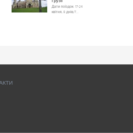
Грузії
Дати поїздок: 17-24
квітня, 8 днів/7…
АКТИ