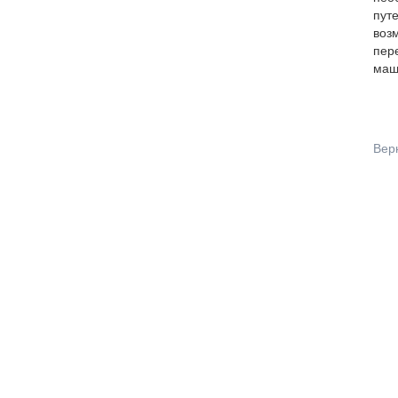
путе
возм
пере
маш
Вер