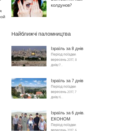
колдунов?
я
ной
Найближчі паломництва
Ізраїль за 8 днів
Період поїздки:
вересень 2017, 8
днів/7…
Ізраїль за 7 днів
Період поїздки:
вересень 2017, 7
днів/6…
Ізраїль за 6 днів.
ЕКОНОМ
Період поїздки:
вересень 2017, 6