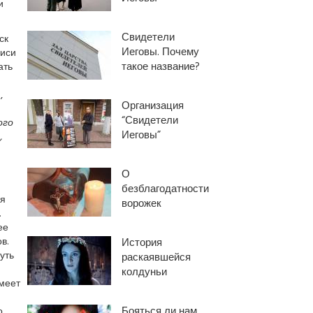
и
Свидетели
ск
Иеговы. Почему
биси
такое название?
ать
,
Организация
“Свидетели
ого
Иеговы”
,
О
безблагодатности
ая
ворожек
.
ее
в.
История
уть
раскаявшейся
колдуньи
меет
Бояться ли нам
о