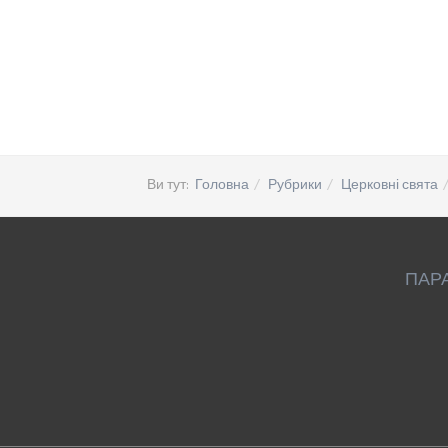
Ви тут:
Головна
Рубрики
Церковні свята
ПАР