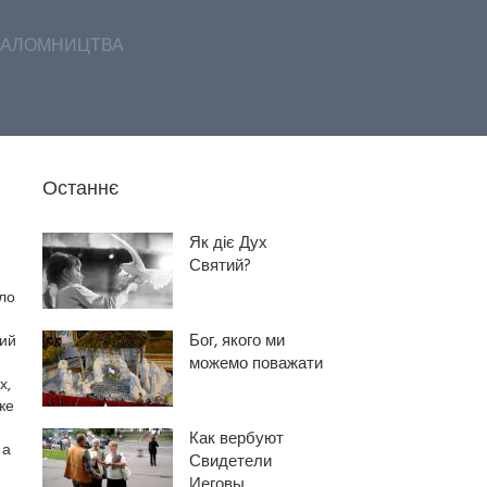
АЛОМНИЦТВА
Останнє
Як діє Дух
Святий?
ло
Бог, якого ми
щий
можемо поважати
х,
же
Как вербуют
 а
Свидетели
Иеговы