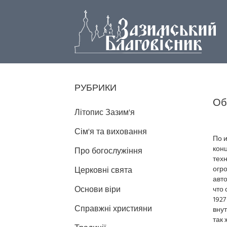
РУБРИКИ
Об
Літопис Зазим'я
Сім'я та виховання
По 
кон
Про богослужіння
техн
огр
Церковні свята
авто
Основи віри
что 
1927
Справжні християни
внут
так 