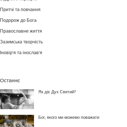
Притчі та повчання
Подорож до Бога
Православне життя
Зазимська творчість
Іновір'я та інослав'я
Останнє
Як діє Дух Святий?
Бог, якого ми можемо поважати