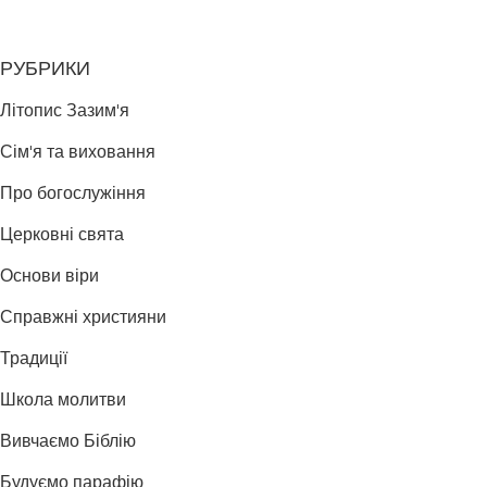
РУБРИКИ
Літопис Зазим'я
Сім'я та виховання
Про богослужіння
Церковні свята
Основи віри
Справжні християни
Традиції
Школа молитви
Вивчаємо Біблію
Будуємо парафію