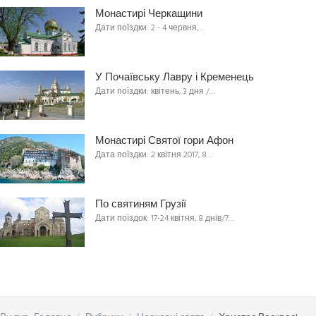
Монастирі Черкащини
Дати поїздки: 2 - 4 червня,…
У Почаївську Лавру і Кременець
Дати поїздки: квітень, 3 дня /…
Монастирі Святої гори Афон
Дата поїздки: 2 квітня 2017, 8…
По святиням Грузії
Дати поїздок: 17-24 квітня, 8 днів/7…