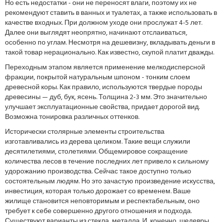
Но есть недостатки - они не переносят влаги, поэтому их не
рекомендуют ставить в ванных и туалетах, а также использовать в
качестве входных. При должном уходе они прослужат 4-5 лет.
Далее они выглядят неопрятно, начинают отслаиваться,
особенно по углам. Несмотря на дешевизну, вкладывать деньги в
такой товар нерационально. Как известно, скупой платит дважды.
Переходным этапом является применение мелкодисперсной
фракции, покрытой натуральным шпоном - тонким слоем
древесной коры. Как правило, используются твердые породы
древесины — дуб, бук, ясень. Толщина 2-3 мм. Это значительно
улучшает эксплуатационные свойства, придает дорогой вид.
Возможна тонировка различных оттенков.
Исторически столярные элементы строительства
изготавливались из дерева целиком. Такие вещи служили
десятилетиями, столетиями. Общемировое сокращение
количества лесов в течение последних лет привело к сильному
удорожанию производства. Сейчас такое доступно только
состоятельным людям. Но это зачастую произведение искусства,
инвестиция, которая только дорожает со временем. Ваше
жилище становится неповторимым и респектабельным, оно
требует к себе совершенно другого отношения и подхода.
Существуют варианты из стекла, металла. И, конечно, шедевры