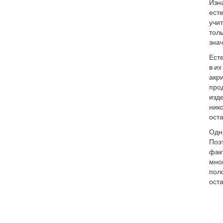
Изна
есте
учит
толь
зна
Ест
в их
акри
прод
изде
ник
ост
Одни
Поэт
фак
мно
поло
ост