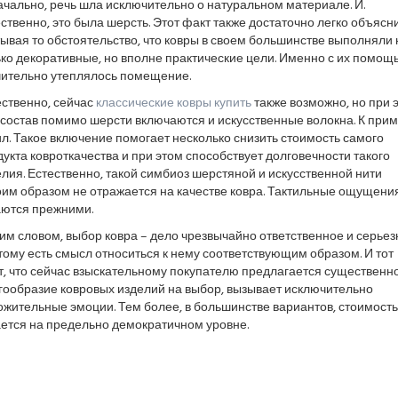
чально, речь шла исключительно о натуральном материале. И.
ственно, это была шерсть. Этот факт также достаточно легко объясни
ывая то обстоятельство, что ковры в своем большинстве выполняли 
ко декоративные, но вполне практические цели. Именно с их помощ
чительно утеплялось помещение.
ественно, сейчас
классические ковры купить
также возможно, но при 
 состав помимо шерсти включаются и искусственные волокна. К прим
л. Такое включение помогает несколько снизить стоимость самого
укта ковроткачества и при этом способствует долговечности такого
лия. Естественно, такой симбиоз шерстяной и искусственной нити
оим образом не отражается на качестве ковра. Тактильные ощущени
аются прежними.
м словом, выбор ковра – дело чрезвычайно ответственное и серьез
ому есть смысл относиться к нему соответствующим образом. И тот
т, что сейчас взыскательному покупателю предлагается существенн
гообразие ковровых изделий на выбор, вызывает исключительно
жительные эмоции. Тем более, в большинстве вариантов, стоимость
ается на предельно демократичном уровне.