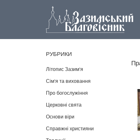
РУБРИКИ
Пр
Літопис Зазим'я
Сім'я та виховання
Про богослужіння
Церковні свята
Основи віри
Справжні християни