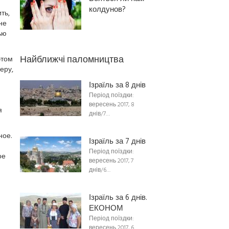
колдунов?
ть,
не
ью
Найближчі паломництва
этом
еру,
Ізраїль за 8 днів
Період поїздки:
вересень 2017, 8
я
днів/7…
ное.
Ізраїль за 7 днів
Період поїздки:
ое
вересень 2017, 7
днів/6…
Ізраїль за 6 днів.
ЕКОНОМ
Період поїздки:
вересень 2017, 6