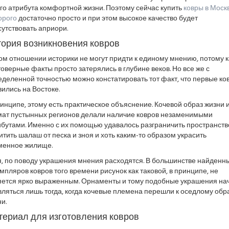
го атрибута комфортной жизни. Поэтому сейчас купить
ковры в Моск
орого
достаточно просто и при этом высокое качество будет
утствовать априори.
ория возникновения ковров
ом отношении историки не могут придти к единому мнению, потому к
оверные факты просто затерялись в глубине веков. Но все же с
деленной точностью можно констатировать тот факт, что первые ко
ились на Востоке.
инципе, этому есть практическое объяснение. Кочевой образ жизни 
мат пустынных регионов делали наличие ковров незаменимыми
ибутами. Именно с их помощью удавалось разграничить пространств
тить шалаш от песка и зноя и хоть каким-то образом украсить
менное жилище.
я, по поводу украшения мнения расходятся. В большинстве найденн
мпляров ковров того времени рисунок как таковой, в принципе, не
яется ярко выраженным. Орнаменты и тому подобные украшения на
ляться лишь тогда, когда кочевые племена перешли к оседлому обр
и.
ериал для изготовления ковров