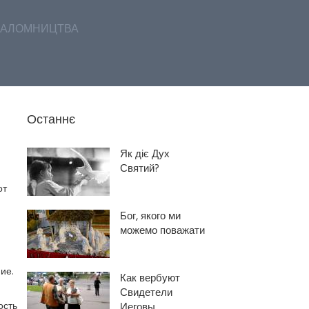
АЛОМНИЦТВА
Останнє
Як діє Дух
Святий?
от
Бог, якого ми
можемо поважати
ие.
Как вербуют
Свидетели
ость
Иеговы