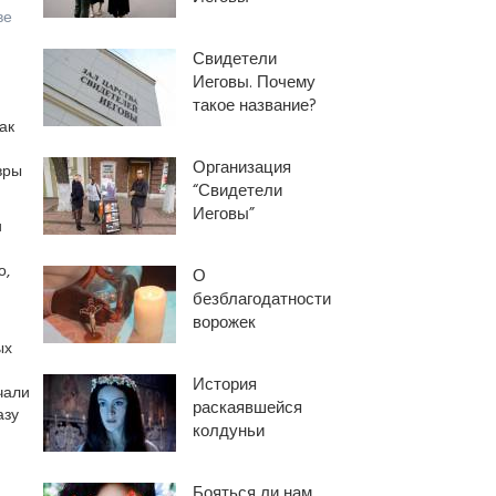
ве
Свидетели
Иеговы. Почему
такое название?
ак
Организация
вры
“Свидетели
Иеговы”
и
о,
О
безблагодатности
ворожек
ых
История
чали
раскаявшейся
азу
колдуньи
Бояться ли нам