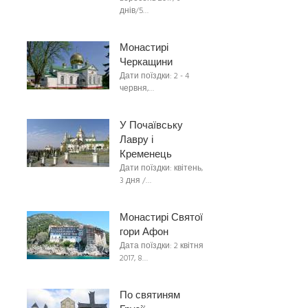
днів/5…
Монастирі
Черкащини
Дати поїздки: 2 - 4
червня,…
У Почаївську
Лавру і
Кременець
Дати поїздки: квітень,
3 дня /…
Монастирі Святої
гори Афон
Дата поїздки: 2 квітня
2017, 8…
По святиням