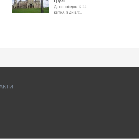
Грузії
Дати поїздок: 17-24
квітня, 8 днів/7…
АКТИ