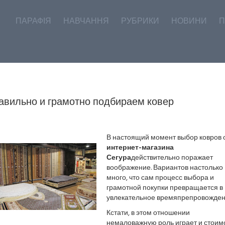
ПАРАФІЯ
НАВЧАННЯ
РУБРИКИ
НОВИНИ
П
авильно и грамотно подбираем ковер
В настоящий момент выбор ковров 
интернет-магазина
Сегура
действительно поражает
воображение. Вариантов настолько
много, что сам процесс выбора и
грамотной покупки превращается в
увлекательное времяпрепровожден
Кстати, в этом отношении
немаловажную роль играет и стоим