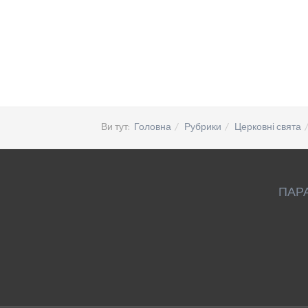
Ви тут:
Головна
Рубрики
Церковні свята
ПАР