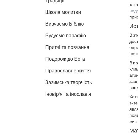
Традиції
тако
нед
Школа молитви
прис
Вивчаємо Біблію
Ист
Будуємо парафію
В эт
дост
Притчі та повчання
опре
появ
Подорож до Бога
В пр
кли
Православне життя
атр
защи
Зазимська творчість
вре
Іновір'я та інослав'я
Хот
экзе
явл
появ
жизн
Мат